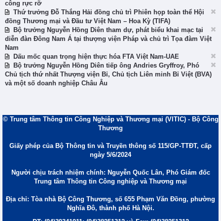
công rực rỡ
Thứ trưởng Đỗ Thắng Hải đồng chủ trì Phiên họp toàn thể Hội
đồng Thương mại và Đầu tư Việt Nam – Hoa Kỳ (TIFA)
Bộ trưởng Nguyễn Hồng Diên tham dự, phát biểu khai mạc tại
diễn đàn Đông Nam Á tại thượng viện Pháp và chủ trì Tọa đàm Việt
Nam
Dấu mốc quan trọng hiện thực hóa FTA Việt Nam-UAE
Bộ trưởng Nguyễn Hồng Diên tiếp ông Andries Gryffroy, Phó
Chủ tịch thứ nhất Thượng viện Bỉ, Chủ tịch Liên minh Bỉ Việt (BVA)
và một số doanh nghiệp Châu Âu
© Trung tâm Thông tin Công Nghiệp và Thương mại (VITIC) - Bộ Công
Thương
Giấy phép của Bộ Thông tin và Truyền thông số 115/GP-TTĐT, cấp
ngày 5/6/2024
Người chịu trách nhiệm chính: Nguyễn Quốc Lân, Phó Giám đốc
Trung tâm Thông tin Công nghiệp và Thương mại
Địa chỉ: Tòa nhà Bộ Công Thương, số 655 Phạm Văn Đồng, phường
Nghĩa Đô, thành phố Hà Nội.