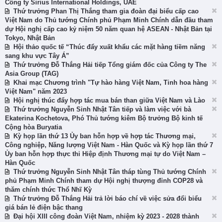
Công ty Sirius International Holdings, UAE
Thứ trưởng Phan Thị Thắng tham gia đoàn đại biểu cấp cao
Việt Nam do Thủ tướng Chính phủ Phạm Minh Chính dẫn đầu tham
dự Hội nghị cấp cao kỷ niệm 50 năm quan hệ ASEAN - Nhật Bản tại
Tokyo, Nhật Bản
Hội thảo quốc tế “Thúc đẩy xuất khẩu các mặt hàng tiềm năng
sang khu vực Tây Á”
Thứ trưởng Đỗ Thắng Hải tiếp Tổng giám đốc của Công ty The
Asia Group (TAG)
Khai mạc Chương trình "Tự hào hàng Việt Nam, Tinh hoa hàng
Việt Nam" năm 2023
Hội nghị thúc đẩy hợp tác mua bán than giữa Việt Nam và Lào
Thứ trưởng Nguyễn Sinh Nhật Tân tiếp và làm việc với bà
Ekaterina Kochetova, Phó Thủ tướng kiêm Bộ trưởng Bộ kinh tế
Cộng hòa Buryatia
Kỳ họp lần thứ 13 Ủy ban hỗn hợp về hợp tác Thương mại,
Công nghiệp, Năng lượng Việt Nam - Hàn Quốc và Kỳ họp lần thứ 7
Ủy ban hỗn hợp thực thi Hiệp định Thương mại tự do Việt Nam –
Hàn Quốc
Thứ trưởng Nguyễn Sinh Nhật Tân tháp tùng Thủ tướng Chính
phủ Phạm Minh Chính tham dự Hội nghị thượng đỉnh COP28 và
thăm chính thức Thổ Nhĩ Kỳ
Thứ trưởng Đỗ Thắng Hải trả lời báo chí về việc sửa đổi biểu
giá bán lẻ điện bậc thang
Đại hội XIII công đoàn Việt Nam, nhiệm kỳ 2023 - 2028 thành