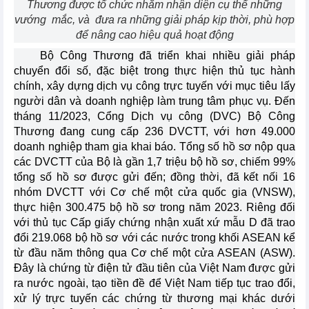
Thương được tổ chức nhằm nhận diện cụ thể những
vướng mắc, và đưa ra những giải pháp kịp thời, phù hợp
để nâng cao hiệu quả hoạt động
Bộ Công Thương đã triển khai nhiều giải pháp
chuyển đổi số, đặc biệt trong thực hiện thủ tục hành
chính, xây dựng dịch vụ công trực tuyến với mục tiêu lấy
người dân và doanh nghiệp làm trung tâm phục vụ. Đến
tháng 11/2023, Cổng Dịch vụ công (DVC) Bộ Công
Thương đang cung cấp 236 DVCTT, với hơn 49.000
doanh nghiệp tham gia khai báo. Tổng số hồ sơ nộp qua
các DVCTT của Bộ là gần 1,7 triệu bộ hồ sơ, chiếm 99%
tổng số hồ sơ được gửi đến; đồng thời, đã kết nối 16
nhóm DVCTT với Cơ chế một cửa quốc gia (VNSW),
thực hiện 300.475 bộ hồ sơ trong năm 2023. Riêng đối
với thủ tục Cấp giấy chứng nhận xuất xứ mẫu D đã trao
đổi 219.068 bộ hồ sơ với các nước trong khối ASEAN kể
từ đầu năm thông qua Cơ chế một cửa ASEAN (ASW).
Đây là chứng từ điện tử đầu tiên của Việt Nam được gửi
ra nước ngoài, tạo tiền đề để Việt Nam tiếp tục trao đổi,
xử lý trực tuyến các chứng từ thương mại khác dưới