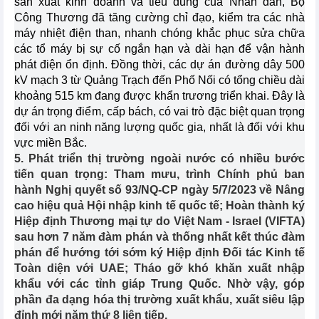
sản xuất kinh doanh và tiêu dùng của Nhân dân, Bộ
Công Thương đã tăng cường chỉ đạo, kiểm tra các nhà
máy nhiệt điện than, nhanh chóng khắc phục sửa chữa
các tổ máy bị sự cố ngắn hạn và dài hạn để vận hành
phát điện ổn định. Đồng thời, các dự án đường dây 500
kV mạch 3 từ Quảng Trạch đến Phố Nối có tổng chiều dài
khoảng 515 km đang được khẩn trương triển khai. Đây là
dự án trọng điểm, cấp bách, có vai trò đặc biệt quan trọng
đối với an ninh năng lượng quốc gia, nhất là đối với khu
vực miền Bắc.
5. Phát triển thị trường ngoài nước có nhiều bước
tiến quan trọng: Tham mưu, trình Chính phủ ban
hành Nghị quyết số 93/NQ-CP ngày 5/7/2023 về Nâng
cao hiệu quả Hội nhập kinh tế quốc tế; Hoàn thành ký
Hiệp định Thương mại tự do Việt Nam - Israel (VIFTA)
sau hơn 7 năm đàm phán và thống nhất kết thúc đàm
phán để hướng tới sớm ký Hiệp định Đối tác Kinh tế
Toàn diện với UAE; Tháo gỡ khó khăn xuất nhập
khẩu với các tỉnh giáp Trung Quốc. Nhờ vậy, góp
phần đa dạng hóa thị trường xuất khẩu, xuất siêu lập
đỉnh mới năm thứ 8 liên tiếp.