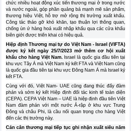
chức nhiều hoạt động xúc tiến thương mại ở trong nước
và nước ngoài, góp phần quảng bá mạnh mẽ sản phẩm,
thương hiệu Việt, hỗ trợ mở rộng thị trường xuất khẩu.
Công tác tháo gỡ khó khăn, tạo thuận lợi thông quan,
chống ùn ứ hàng hoá xuất nhập khẩu qua các cửa khẩu
biên giới được triển khai có hiệu quả.
Hiệp định Thương mại tự do Việt Nam - Israel (VIFTA)
được ký kết ngày 25/7/2023 mở thêm cơ hội xuất
khẩu cho hàng Việt Nam.
Israel là quốc gia đầu tiên tại
khu vực Tây Á mà Việt Nam ký kết FTA và Việt Nam cũng
là quốc gia đầu tiên tại khu vực Đông Nam Á mà Israel ký
kết FTA.
Cùng với đó, Việt Nam- UAE cũng đang thúc đẩy đàm
phán và sớm ký kết Hiệp định đối tác kinh tế toàn diện
(CEPA). CEPA Việt Nam – UAE là hiệp định đầu tiên Việt
Nam đàm phán với một nước Ả-rập ở khu vực Trung
Đông và châu Phi, là cầu nối quan trọng cho hàng Việt
đến các thị trường này.
Cán cân thương mại tiếp tục ghi nhận xuất siêu năm