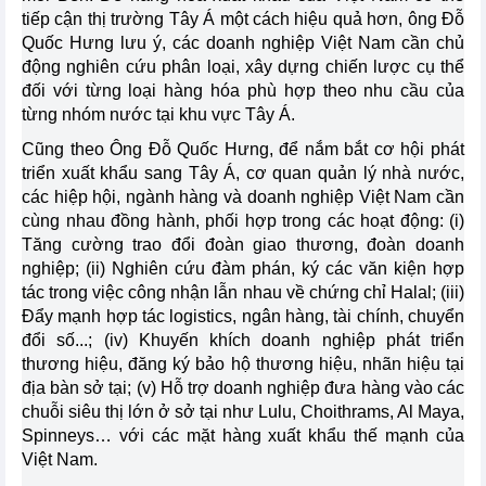
tiếp cận thị trường Tây Á một cách hiệu quả hơn, ông Đỗ
Quốc Hưng lưu ý, các doanh nghiệp Việt Nam cần chủ
động nghiên cứu phân loại, xây dựng chiến lược cụ thể
đối với từng loại hàng hóa phù hợp theo nhu cầu của
từng nhóm nước tại khu vực Tây Á.
Cũng theo Ông Đỗ Quốc Hưng, để nắm bắt cơ hội phát
triển xuất khẩu sang Tây Á, cơ quan quản lý nhà nước,
các hiệp hội, ngành hàng và doanh nghiệp Việt Nam cần
cùng nhau đồng hành, phối hợp trong các hoạt động: (i)
Tăng cường trao đổi đoàn giao thương, đoàn doanh
nghiệp; (ii) Nghiên cứu đàm phán, ký các văn kiện hợp
tác trong việc công nhận lẫn nhau về chứng chỉ Halal; (iii)
Đẩy mạnh hợp tác logistics, ngân hàng, tài chính, chuyển
đổi số...; (iv) Khuyến khích doanh nghiệp phát triển
thương hiệu, đăng ký bảo hộ thương hiệu, nhãn hiệu tại
địa bàn sở tại; (v) Hỗ trợ doanh nghiệp đưa hàng vào các
chuỗi siêu thị lớn ở sở tại như Lulu, Choithrams, Al Maya,
Spinneys… với các mặt hàng xuất khẩu thế mạnh của
Việt Nam.