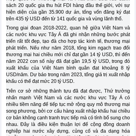
sách 20 quốc gia thu hút FDI hàng đầu thế giới, với sự
hiện diện của gần 35.900 dự án, tổng vốn đăng ký đạt
trên 435 tỷ USD đến từ 141 quốc gia và vùng lãnh thổ.
Trong giai đoạn 2018-2022, quan hệ giữa Việt Nam và
các nước khu vực Tây Á đã ghi nhận những bước phát
triển rất tốt đẹp, tạo đà cho hợp tác kinh tế, thương mại
phát triển. Nếu như năm 2018, tổng kim ngạch trao đổi
thương mại hai chiều mới chỉ đạt gần 14 tỷ USD, thì đến
năm 2022 con số này đã đạt gần 19,5 tỷ USD, trong đó
xuất khẩu của Việt Nam bình quân đạt khoảng 8 tỷ
USD/năm. Dự báo trong năm 2023, tổng giá trị xuất nhập
khẩu có thể đạt mức 20 tỷ USD.
Trên cơ sở những thành tựu đã đạt được, Thứ trưởng
nhấn mạnh Việt Nam và các nước khu vực Tây Á có
nhiều tiềm năng để tiếp tục mở rộng quy mô thương mại
song phương, bởi cơ cấu hàng xuất nhập khẩu hai chiều
cơ bản không cạnh tranh trực tiếp mà có tính bổ sung cho
nhau. Đây là điều kiện thuận lợi để cộng đồng doanh
nghiệp hai nước xây dựng, củng cố và đa dạng hóa