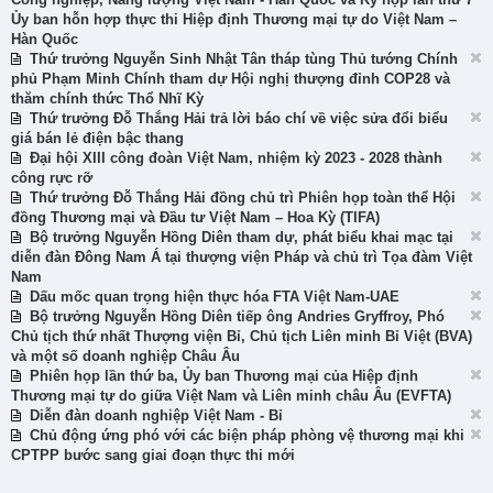
Ủy ban hỗn hợp thực thi Hiệp định Thương mại tự do Việt Nam –
Hàn Quốc
Thứ trưởng Nguyễn Sinh Nhật Tân tháp tùng Thủ tướng Chính
phủ Phạm Minh Chính tham dự Hội nghị thượng đỉnh COP28 và
thăm chính thức Thổ Nhĩ Kỳ
Thứ trưởng Đỗ Thắng Hải trả lời báo chí về việc sửa đổi biểu
giá bán lẻ điện bậc thang
Đại hội XIII công đoàn Việt Nam, nhiệm kỳ 2023 - 2028 thành
công rực rỡ
Thứ trưởng Đỗ Thắng Hải đồng chủ trì Phiên họp toàn thể Hội
đồng Thương mại và Đầu tư Việt Nam – Hoa Kỳ (TIFA)
Bộ trưởng Nguyễn Hồng Diên tham dự, phát biểu khai mạc tại
diễn đàn Đông Nam Á tại thượng viện Pháp và chủ trì Tọa đàm Việt
Nam
Dấu mốc quan trọng hiện thực hóa FTA Việt Nam-UAE
Bộ trưởng Nguyễn Hồng Diên tiếp ông Andries Gryffroy, Phó
Chủ tịch thứ nhất Thượng viện Bỉ, Chủ tịch Liên minh Bỉ Việt (BVA)
và một số doanh nghiệp Châu Âu
Phiên họp lần thứ ba, Ủy ban Thương mại của Hiệp định
Thương mại tự do giữa Việt Nam và Liên minh châu Âu (EVFTA)
Diễn đàn doanh nghiệp Việt Nam - Bỉ
Chủ động ứng phó với các biện pháp phòng vệ thương mại khi
CPTPP bước sang giai đoạn thực thi mới