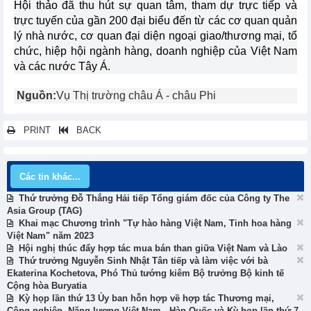
Hội thảo đã thu hút sự quan tâm, tham dự trực tiếp và
trực tuyến của gần 200 đại biểu đến từ các cơ quan quản
lý nhà nước, cơ quan đại diện ngoại giao/thương mại, tổ
chức, hiệp hội ngành hàng, doanh nghiệp của Việt Nam
và các nước Tây Á.
Nguồn:
Vụ Thị trường châu Á - châu Phi
PRINT
BACK
Các tin khác...
Thứ trưởng Đỗ Thắng Hải tiếp Tổng giám đốc của Công ty The
Asia Group (TAG)
Khai mạc Chương trình "Tự hào hàng Việt Nam, Tinh hoa hàng
Việt Nam" năm 2023
Hội nghị thúc đẩy hợp tác mua bán than giữa Việt Nam và Lào
Thứ trưởng Nguyễn Sinh Nhật Tân tiếp và làm việc với bà
Ekaterina Kochetova, Phó Thủ tướng kiêm Bộ trưởng Bộ kinh tế
Cộng hòa Buryatia
Kỳ họp lần thứ 13 Ủy ban hỗn hợp về hợp tác Thương mại,
Công nghiệp, Năng lượng Việt Nam - Hàn Quốc và Kỳ họp lần thứ 7