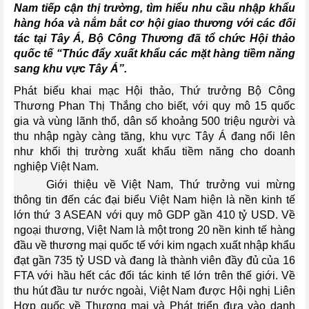
Nam tiếp cận thị trường, tìm hiểu nhu cầu nhập khẩu
hàng hóa và nắm bắt cơ hội giao thương với các đối
tác tại Tây Á, Bộ Công Thương đã tổ chức Hội thảo
quốc tế “Thúc đẩy xuất khẩu các mặt hàng tiềm năng
sang khu vực Tây Á”.
Phát biểu khai mạc Hội thảo, Thứ trưởng Bộ Công
Thương Phan Thị Thắng cho biết, với quy mô 15 quốc
gia và vùng lãnh thổ, dân số khoảng 500 triệu người và
thu nhập ngày càng tăng, khu vực Tây Á đang nổi lên
như khối thị trường xuất khẩu tiềm năng cho doanh
nghiệp Việt Nam.
Giới thiệu về Việt Nam, Thứ trưởng vui mừng
thông tin đến các đại biểu Việt Nam hiện là nền kinh tế
lớn thứ 3 ASEAN với quy mô GDP gần 410 tỷ USD. Về
ngoại thương, Việt Nam là một trong 20 nền kinh tế hàng
đầu về thương mại quốc tế với kim ngạch xuất nhập khẩu
đạt gần 735 tỷ USD và đang là thành viên đầy đủ của 16
FTA với hầu hết các đối tác kinh tế lớn trên thế giới. Về
thu hút đầu tư nước ngoài, Việt Nam được Hội nghị Liên
Hợp quốc về Thương mại và Phát triển đưa vào danh