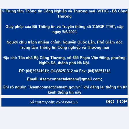
© Trung tâm Thông tin Công Nghiệp và Thương mại (VITIC) - Bộ Công
Thương
Giấy phép của Bộ Thông tin và Truyền thông số 115/GP-TTĐT, cấp
ngày 5/6/2024
Người chịu trách nhiệm chính: Nguyễn Quốc Lân, Phó Giám đốc
Trung tâm Thông tin Công nghiệp và Thương mại
Địa chỉ: Tòa nhà Bộ Công Thương, số 655 Phạm Văn Đồng, phường
Nghĩa Đô, thành phố Hà Nội.
ĐT: (04)39341911; (04)38251312 và Fax: (04)38251312
Email: Asemconnectvietnam@gmail.com;
Ghi rõ nguồn "Asemconnectvietnam.gov.vn" khi đăng lại thông tin từ
kênh thông tin này
GO TOP
Số lượt truy cập: 25743584116