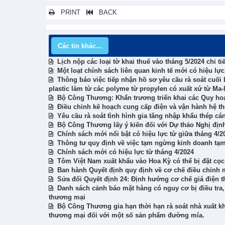
PRINT
BACK
Các tin khác...
Lịch nộp các loại tờ khai thuế vào tháng 5/2024 chi tiế
Một loạt chính sách liên quan kinh tế mới có hiệu lực
Thông báo việc tiếp nhận hồ sơ yêu cầu rà soát cuối
plastic làm từ các polyme từ propylen có xuất xứ từ Ma-
Bộ Công Thương: Khẩn trương triển khai các Quy ho
Điều chỉnh kế hoạch cung cấp điện và vận hành hệ t
Yêu cầu rà soát tình hình gia tăng nhập khẩu thép cá
Bộ Công Thương lấy ý kiến đối với Dự thảo Nghị đị
Chính sách mới nổi bật có hiệu lực từ giữa tháng 4/2
Thông tư quy định về việc tạm ngừng kinh doanh tạm
Chính sách mới có hiệu lực từ tháng 4/2024
Tôm Việt Nam xuất khẩu vào Hoa Kỳ có thể bị đặt cọc
Ban hành Quyết định quy định về cơ chế điều chỉnh 
Sửa đổi Quyết định 24: Định hướng cơ chế giá điện th
Danh sách cảnh báo mặt hàng có nguy cơ bị điều tra
thương mại
Bộ Công Thương gia hạn thời hạn rà soát nhà xuất k
thương mại đối với một số sản phẩm đường mía.