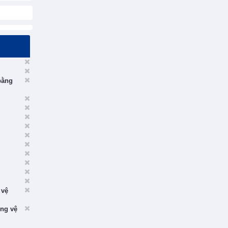
bằng
 vệ
òng vệ