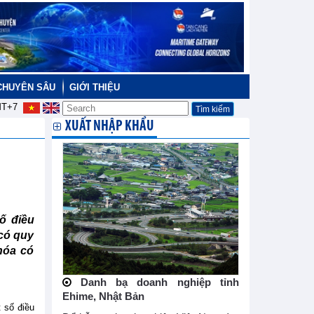
CHUYÊN SÂU
GIỚI THIỆU
T+7
XUẤT NHẬP KHẨU
ố điều
 có quy
hóa có
Danh bạ doanh nghiệp tỉnh
Ehime, Nhật Bản
 số điều