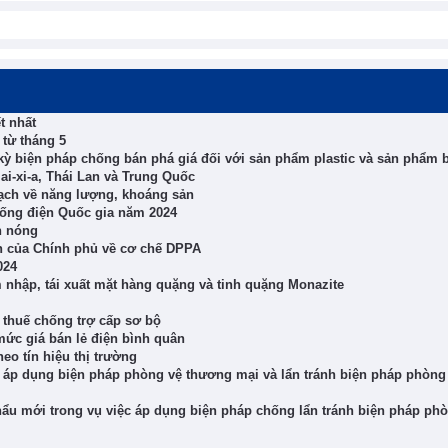
t nhất
 từ tháng 5
 kỳ biện pháp chống bán phá giá đối với sản phẩm plastic và sản phẩm 
lai-xi-a, Thái Lan và Trung Quốc
ạch về năng lượng, khoáng sản
hống điện Quốc gia năm 2024
n nóng
nh của Chính phủ về cơ chế DPPA
024
 nhập, tái xuất mặt hàng quặng và tinh quặng Monazite
 thuế chống trợ cấp sơ bộ
mức giá bán lẻ điện bình quân
eo tín hiệu thị trường
, áp dụng biện pháp phòng vệ thương mại và lẩn tránh biện pháp phòng
hẩu mới trong vụ việc áp dụng biện pháp chống lẩn tránh biện pháp ph