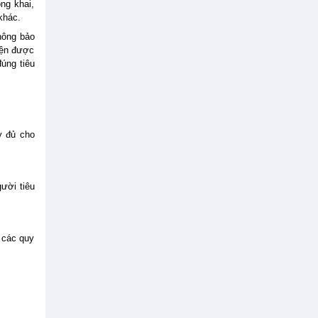
ng khai,
khác.
hông bảo
iện được
úng tiêu
y đủ cho
ười tiêu
 các quy