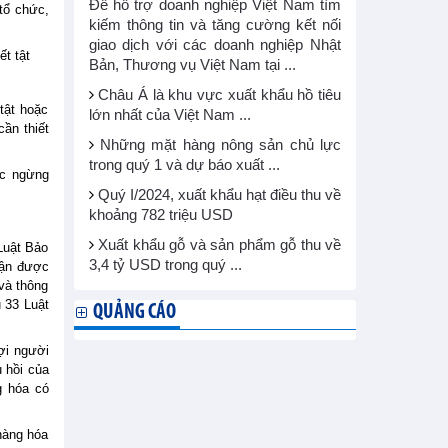
Để hỗ trợ doanh nghiệp Việt Nam tìm
 tổ chức,
kiếm thông tin và tăng cường kết nối
giao dịch với các doanh nghiệp Nhật
t tật
Bản, Thương vụ Việt Nam tại ...
Châu Á là khu vực xuất khẩu hồ tiêu
tật hoặc
lớn nhất của Việt Nam ...
ần thiết
Những mặt hàng nông sản chủ lực
trong quý 1 và dự báo xuất ...
ệc ngừng
Quý I/2024, xuất khẩu hạt điều thu về
khoảng 782 triệu USD
Xuất khẩu gỗ và sản phẩm gỗ thu về
Luật Bảo
3,4 tỷ USD trong quý ...
hận được
và thông
 33 Luật
QUẢNG CÁO
ợi người
 hồi của
g hóa có
hàng hóa