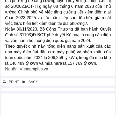
địa phương để tăng cường tuyên truyền thực hiện Chỉ thị
số 20/2023/CT-TTg ngày 08 tháng 6 năm 2023 của Thủ
tướng Chính phủ về việc tăng cường tiết kiệm điện giai
đoạn 2023-2025 và các năm tiếp sau; tổ chức giám sát
việc thực hiện tiết kiệm điện tại địa phương./.
Ngày 30/11/2023, Bộ Công Thương đã ban hành Quyết
định số 3110/QĐ-BCT phê duyệt Kế hoạch cung cấp điện
và vận hành hệ thống điện quốc gia năm 2024.
Theo quyết định này, tổng điện năng sản xuất của các
nhà máy điện (tại đầu cực máy phát) và nhập khẩu của
toàn quốc năm 2024 là 306,259 tỷ kWh, trong đó mùa khô
là 148,489 tỷ kWh và mùa mưa là 157,769 tỷ kWh.
Nguồn: Vietnamplus.vn
PRINT
BACK
Các tin khác...
Yêu cầu rà soát tình hình gia tăng nhập khẩu thép cán nóng
Bộ Công Thương lấy ý kiến đối với Dự thảo Nghị định của