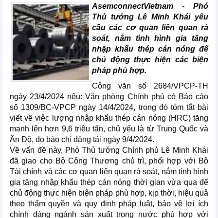
AsemconnectVietnam - Phó
Thủ tướng Lê Minh Khái yêu
cầu các cơ quan liên quan rà
soát, nắm tình hình gia tăng
nhập khẩu thép cán nóng để
chủ động thực hiện các biện
pháp phù hợp.
Công văn số 2684/VPCP-TH
ngày 23/4/2024 nêu: Văn phòng Chính phủ có Báo cáo
số 1309/BC-VPCP ngày 14/4/2024, trong đó tóm tắt bài
viết về việc lượng nhập khẩu thép cán nóng (HRC) tăng
mạnh lên hơn 9,6 triệu tấn, chủ yếu là từ Trung Quốc và
Ấn Độ, do báo chí đăng tải ngày 9/4/2024.
Về vấn đề này, Phó Thủ tướng Chính phủ Lê Minh Khái
đã giao cho Bộ Công Thương chủ trì, phối hợp với Bộ
Tài chính và các cơ quan liên quan rà soát, nắm tình hình
gia tăng nhập khẩu thép cán nóng thời gian vừa qua để
chủ động thực hiện biện pháp phù hợp, kịp thời, hiệu quả
theo thẩm quyền và quy định pháp luật, bảo vệ lợi ích
chính đáng ngành sản xuất trong nước phù hợp với