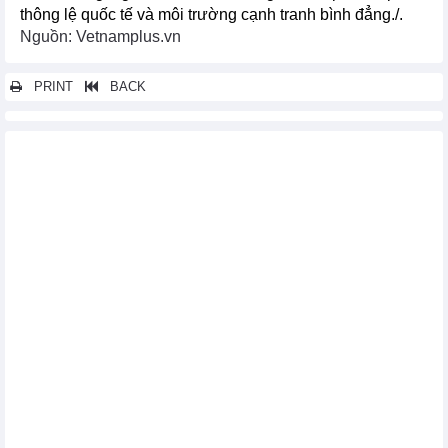
thông lệ quốc tế và môi trường cạnh tranh bình đẳng./.
Nguồn: Vetnamplus.vn
PRINT
BACK
Các tin khác...
Điều chỉnh kế hoạch cung cấp điện và vận hành hệ thống điện
Quốc gia năm 2024
Bộ Công Thương lấy ý kiến đối với Dự thảo Nghị định của
Chính phủ về cơ chế DPPA
Chính sách mới nổi bật có hiệu lực từ giữa tháng 4/2024
Thông tư quy định về việc tạm ngừng kinh doanh tạm nhập, tái
xuất mặt hàng quặng và tinh quặng Monazite
Chính sách mới có hiệu lực từ tháng 4/2024
Tôm Việt Nam xuất khẩu vào Hoa Kỳ có thể bị đặt cọc thuế
chống trợ cấp sơ bộ
Ban hành Quyết định quy định về cơ chế điều chỉnh mức giá
bán lẻ điện bình quân
Sửa đổi Quyết định 24: Định hướng cơ chế giá điện theo tín
hiệu thị trường
Danh sách cảnh báo mặt hàng có nguy cơ bị điều tra, áp dụng