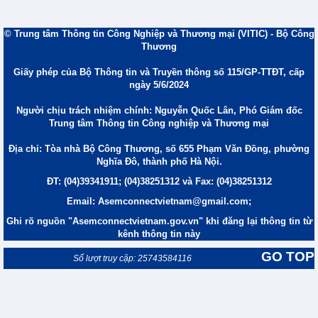
© Trung tâm Thông tin Công Nghiệp và Thương mại (VITIC) - Bộ Công
Thương
Giấy phép của Bộ Thông tin và Truyền thông số 115/GP-TTĐT, cấp
ngày 5/6/2024
Người chịu trách nhiệm chính: Nguyễn Quốc Lân, Phó Giám đốc
Trung tâm Thông tin Công nghiệp và Thương mại
Địa chỉ: Tòa nhà Bộ Công Thương, số 655 Phạm Văn Đồng, phường
Nghĩa Đô, thành phố Hà Nội.
ĐT: (04)39341911; (04)38251312 và Fax: (04)38251312
Email: Asemconnectvietnam@gmail.com;
Ghi rõ nguồn "Asemconnectvietnam.gov.vn" khi đăng lại thông tin từ
kênh thông tin này
GO TOP
Số lượt truy cập: 25743584116