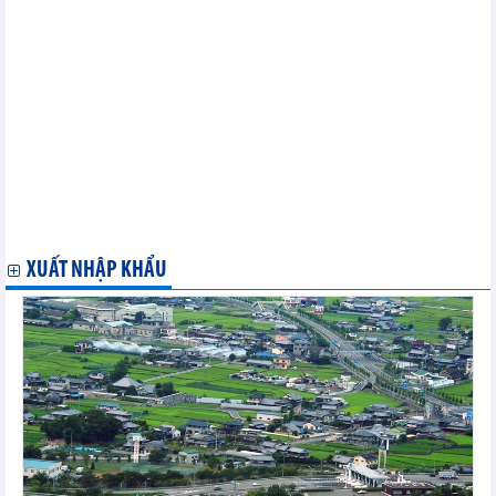
biện pháp phòng vệ thương mại và lẩn tránh biện pháp phòng vệ
thương mại
Bộ Công Thương gia hạn thời hạn rà soát nhà xuất khẩu mới
trong vụ việc áp dụng biện pháp chống lẩn tránh biện pháp phòng
vệ thương mại đối với một số sản phẩm đường mía.
Thông báo đăng ký tham gia xét chọn sản phẩm đạt Thương
hiệu quốc gia Việt Nam Kỳ thứ 9 năm 2024
Tổng cục Hải quan hướng dẫn chính sách thuế hàng hóa nhập
khẩu để sản xuất xuất khẩu
03 chính sách mới có hiệu lực thi hành từ ngày 15/3/2024
Chính sách mới nổi bật có hiệu lực từ đầu tháng 3/2024
02 chính sách mới có hiệu lực từ ngày 10/3/2024
XUẤT NHẬP KHẨU