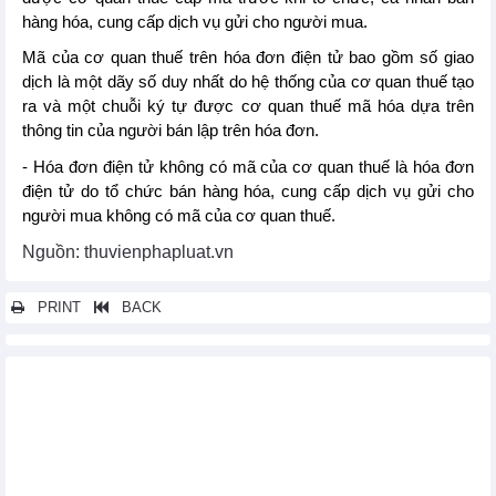
hàng hóa, cung cấp dịch vụ gửi cho người mua.
Mã của cơ quan thuế trên hóa đơn điện tử bao gồm số giao
dịch là một dãy số duy nhất do hệ thống của cơ quan thuế tạo
ra và một chuỗi ký tự được cơ quan thuế mã hóa dựa trên
thông tin của người bán lập trên hóa đơn.
- Hóa đơn điện tử không có mã của cơ quan thuế là hóa đơn
điện tử do tổ chức bán hàng hóa, cung cấp dịch vụ gửi cho
người mua không có mã của cơ quan thuế.
Nguồn: thuvienphapluat.vn
PRINT
BACK
Các tin khác...
Từ ngày 17/11/2023, bãi bỏ loại hình tổng đại lý kinh doanh
xăng dầu
Thông tư quy định phương pháp xây dựng khung giá phát điện
áp dụng cho nhà máy điện mặt trời, điện gió
Hướng dẫn sử dụng hóa đơn 2024 (hóa đơn điện tử, hóa đơn