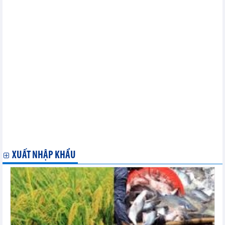
giấy) với hộ kinh doanh
Xử lý vướng mắc xuất khẩu tôm hùm bông sang Trung Quốc
07 chính sách mới có hiệu lực từ ngày 20/11/2023
Chính sách mới liên quan đất đai có hiệu lực từ 20/11/2023
Chính thức tăng trợ cấp BHXH từ ngày 1/7/2024
Chính sách mới nổi bật có hiệu lực từ giữa tháng 11/2023
02 chính sách mới có hiệu lực từ ngày 09/11/2023
04 chính sách mới có hiệu lực từ ngày 15/11/2023
Quy trình cấp Mã số tân trang hàng hóa theo Hiệp định CPTPP
Điều kiện đối với hàng hóa tân trang nhập khẩu theo Hiệp định
CPTPP
Cảnh báo giả mạo Bộ Công Thương về việc Phê duyệt dự án
tham gia nhận quà online
Quy định chữ ký điện tử và chữ ký số từ ngày 01/7/2024
Chính sách mới nổi bật có hiệu lực từ đầu tháng 11/2023
XUẤT NHẬP KHẨU