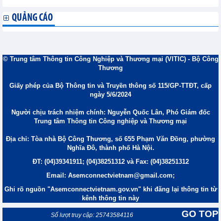
QUẢNG CÁO
© Trung tâm Thông tin Công Nghiệp và Thương mại (VITIC) - Bộ Công
Thương
Giấy phép của Bộ Thông tin và Truyền thông số 115/GP-TTĐT, cấp
ngày 5/6/2024
Người chịu trách nhiệm chính: Nguyễn Quốc Lân, Phó Giám đốc
Trung tâm Thông tin Công nghiệp và Thương mại
Địa chỉ: Tòa nhà Bộ Công Thương, số 655 Phạm Văn Đồng, phường
Nghĩa Đô, thành phố Hà Nội.
ĐT: (04)39341911; (04)38251312 và Fax: (04)38251312
Email: Asemconnectvietnam@gmail.com;
Ghi rõ nguồn "Asemconnectvietnam.gov.vn" khi đăng lại thông tin từ
kênh thông tin này
GO TOP
Số lượt truy cập: 25743584116