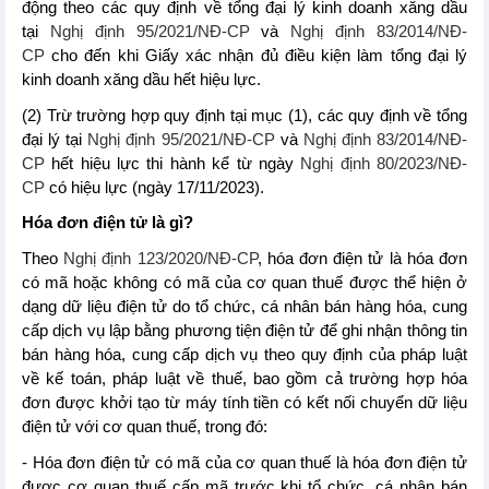
động theo các quy định về tổng đại lý kinh doanh xăng dầu
tại
Nghị định 95/2021/NĐ-CP
và
Nghị định 83/2014/NĐ-
CP
cho đến khi Giấy xác nhận đủ điều kiện làm tổng đại lý
kinh doanh xăng dầu hết hiệu lực.
(2) Trừ trường hợp quy định tại mục (1), các quy định về tổng
đại lý tại
Nghị định 95/2021/NĐ-CP
và
Nghị định 83/2014/NĐ-
CP
hết hiệu lực thi hành kể từ ngày
Nghị định 80/2023/NĐ-
CP
có hiệu lực (ngày 17/11/2023).
Hóa đơn điện tử là gì?
Theo
Nghị định 123/2020/NĐ-CP
, hóa đơn điện tử là hóa đơn
có mã hoặc không có mã của cơ quan thuế được thể hiện ở
dạng dữ liệu điện tử do tổ chức, cá nhân bán hàng hóa, cung
cấp dịch vụ lập bằng phương tiện điện tử để ghi nhận thông tin
bán hàng hóa, cung cấp dịch vụ theo quy định của pháp luật
về kế toán, pháp luật về thuế, bao gồm cả trường hợp hóa
đơn được khởi tạo từ máy tính tiền có kết nối chuyển dữ liệu
điện tử với cơ quan thuế, trong đó:
- Hóa đơn điện tử có mã của cơ quan thuế là hóa đơn điện tử
được cơ quan thuế cấp mã trước khi tổ chức, cá nhân bán