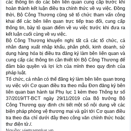
các thông tin do các bên liên quan cung cấp trước khi
hoàn thành kết luận điều tra chính thức về vụ việc. Đồng
thời, Bộ Công Thương cũng sẽ tổ chức tham vấn công
khai để các bên liên quan trực tiếp trao đổi, cung cấp
thông tin, bày tỏ quan điểm về vụ việc trước khi đưa ra
kết luận cuối cùng về vụ việc.
Bộ Công Thương khuyến nghị tất cả các tổ chức, cá
nhân đang xuất nhập khẩu, phân phối, kinh doanh, sử
dụng hàng hóa bị điều tra đăng ký làm bên liên quan và
cung cấp các thông tin cần thiết tới Bộ Công Thương để
đảm bảo quyền và lợi ích của mình theo quy định của
pháp luật.
Tổ chức, cá nhân có thể đăng ký làm bên liên quan trong
vụ việc với Cơ quan điều tra theo mẫu Đơn đăng ký bên
liên quan ban hành tại Phụ lục 1 kèm theo Thông tư số
37/2019/TT-BCT ngày 29/11/2019 của Bộ trưởng Bộ
Công Thương quy định chi tiết một số nội dung về các
biện pháp phòng vệ thương mại và gửi tới Cơ quan điều
tra theo địa chỉ dưới đây theo công văn chính thức hoặc
thư điện tử./.
Nguồn: vietnamplus.vn