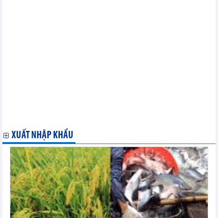
dụng biện pháp phòng vệ thương mại, gian lận xuất xứ và chuyển
tải bất hợp pháp (cập nhật đến tháng 6 năm 2023)
Thông báo về việc lựa chọn đối tác cung cấp dịch vụ pháp
lý/Notice of selection of legal service provider
Chính sách mới nổi bật có hiệu lực từ giữa tháng 10/2023
Văn bản nổi bật tuần 40 năm 2023
Thông báo tiếp nhận hồ sơ đề nghị miễn trừ áp dụng biện pháp
phòng vệ thương mại tháng 9 năm 2023
Tổng hợp Nghị định về lao động - tiền lương có hiệu lực năm
2023
Trình Trung ương, Quốc hội thực hiện cải cách tổng thể chính
sách tiền lương theo Nghị quyết số 27-NQ/TW kể từ 01/7/2024
Đề xuất hạn ngạch thuế quan nhập khẩu thuốc lá nguyên liệu
năm 2024
XUẤT NHẬP KHẨU