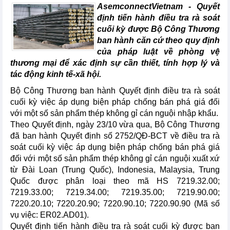
AsemconnectVietnam - Quyết
định tiến hành điều tra rà soát
cuối kỳ được Bộ Công Thương
ban hành căn cứ theo quy định
của pháp luật về phòng vệ
thương mại để xác định sự cần thiết, tính hợp lý và
tác động kinh tế-xã hội.
Bộ Công Thương ban hành Quyết định điều tra rà soát
cuối kỳ việc áp dụng biện pháp chống bán phá giá đối
với một số sản phẩm thép không gỉ cán nguội nhập khẩu.
Theo Quyết định, ngày 23/10 vừa qua, Bộ Công Thương
đã ban hành Quyết định số 2752/QĐ-BCT về điều tra rà
soát cuối kỳ việc áp dụng biện pháp chống bán phá giá
đối với một số sản phẩm thép không gỉ cán nguội xuất xứ
từ Đài Loan (Trung Quốc), Indonesia, Malaysia, Trung
Quốc được phân loại theo mã HS 7219.32.00;
7219.33.00; 7219.34.00; 7219.35.00; 7219.90.00;
7220.20.10; 7220.20.90; 7220.90.10; 7220.90.90 (Mã số
vụ việc: ER02.AD01).
Quyết định tiến hành điều tra rà soát cuối kỳ được ban