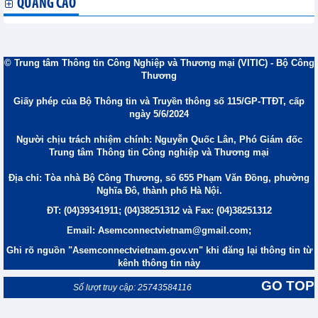
QUẢNG CÁO
© Trung tâm Thông tin Công Nghiệp và Thương mại (VITIC) - Bộ Công
Thương
Giấy phép của Bộ Thông tin và Truyền thông số 115/GP-TTĐT, cấp
ngày 5/6/2024
Người chịu trách nhiệm chính: Nguyễn Quốc Lân, Phó Giám đốc
Trung tâm Thông tin Công nghiệp và Thương mại
Địa chỉ: Tòa nhà Bộ Công Thương, số 655 Phạm Văn Đồng, phường
Nghĩa Đô, thành phố Hà Nội.
ĐT: (04)39341911; (04)38251312 và Fax: (04)38251312
Email: Asemconnectvietnam@gmail.com;
Ghi rõ nguồn "Asemconnectvietnam.gov.vn" khi đăng lại thông tin từ
kênh thông tin này
GO TOP
Số lượt truy cập: 25743584116