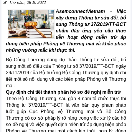
Thứ năm, 26-10-2023
AsemconnectVietnam - Việc
xây dựng Thông tư sửa đổi, bổ
sung Thông tư 37/2019/TT-BCT
nhằm đáp ứng yêu cầu thực
tiễn hoạt động miễn trừ áp
dụng biện pháp Phòng vệ Thương mại và khắc phục
những vướng mắc khi thực thi.
Bộ Công Thương đang dự thảo Thông tư sửa đổi, bổ
sung một số điều của Thông tư số 37/2019/TT-BCT ngày
29/11/2019 của Bộ trưởng Bộ Công Thương quy định chi
tiết một số nội dung về các biện pháp Phòng vệ Thương
mại.
Quy định chi tiết thành phần hồ sơ đề nghị miễn trừ
Theo Bộ Công Thương, sau gần 4 năm tổ chức thực thi
Thông tư 37/2019/TT-BCT là văn bản quy phạm pháp
luật giúp Cục Phòng vệ Thương mại và Bộ Công
Thương có cơ sở pháp lý rõ ràng trong việc xử lý các hồ
sơ đề nghị và việc quyết định miễn trừ áp dụng biện pháp
Phòng vệ Thương mại một cách kịp thời, hợp lý, đúng