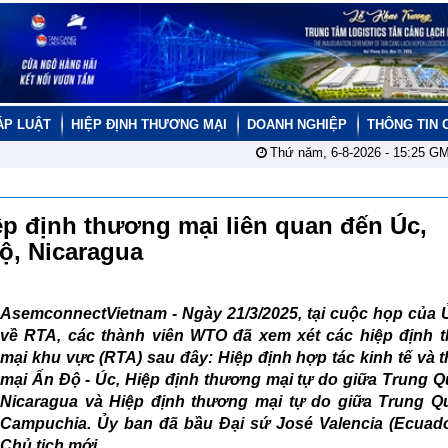
ÁP LUẬT
HIỆP ĐỊNH THƯƠNG MẠI
DOANH NGHIỆP
THÔNG TIN 
Thứ năm, 6-8-2026 -
15:25
GM
ệp định thương mại liên quan đến Úc,
ộ, Nicaragua
AsemconnectVietnam -
Ngày 21/3/2025, tại cuộc họp của
về RTA, các thành viên WTO đã xem xét các hiệp định 
mại khu vực (RTA) sau đây: Hiệp định hợp tác kinh tế và
mại Ấn Độ - Úc, Hiệp định thương mại tự do giữa Trung Q
Nicaragua và Hiệp định thương mại tự do giữa Trung Q
Campuchia. Ủy ban đã bầu Đại sứ José Valencia (Ecuado
Chủ tịch mới.