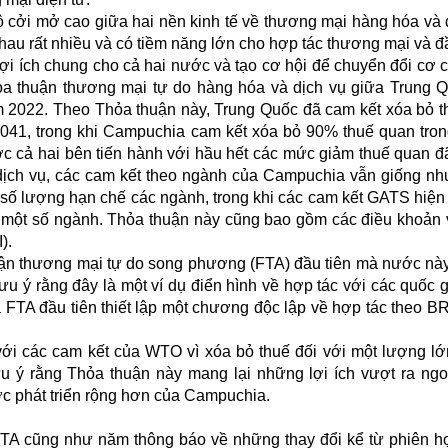
ộ cởi mở cao giữa hai nền kinh tế về thương mại hàng hóa và 
hau rất nhiều và có tiềm năng lớn cho hợp tác thương mại và đ
lợi ích chung cho cả hai nước và tạo cơ hội để chuyển đổi cơ 
ỏa thuận thương mại tự do hàng hóa và dịch vụ giữa Trung 
 2022. Theo Thỏa thuận này, Trung Quốc đã cam kết xóa bỏ t
041, trong khi Campuchia cam kết xóa bỏ 90% thuế quan tro
ợc cả hai bên tiến hành với hầu hết các mức giảm thuế quan 
dịch vụ, các cam kết theo ngành của Campuchia vẫn giống nh
số lượng hạn chế các ngành, trong khi các cam kết GATS hiện 
một số ngành. Thỏa thuận này cũng bao gồm các điều khoản
).
uận thương mại tự do song phương (FTA) đầu tiên mà nước này
lưu ý rằng đây là một ví dụ điển hình về hợp tác với các quốc 
à FTA đầu tiên thiết lập một chương độc lập về hợp tác theo BR
ới các cam kết của WTO vì xóa bỏ thuế đối với một lượng l
 ý rằng Thỏa thuận này mang lại những lợi ích vượt ra ngo
ợc phát triển rộng hơn của Campuchia.
TA cũng như năm thông báo về những thay đổi kể từ phiên h