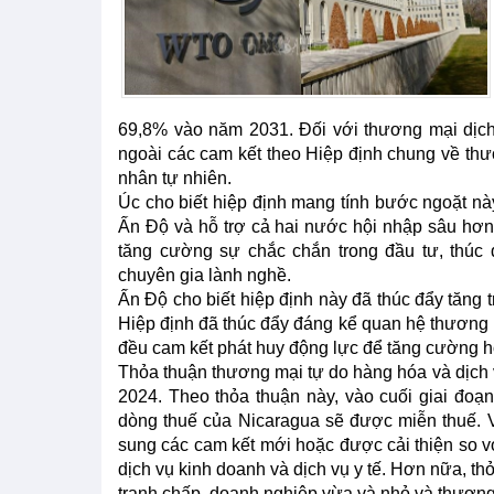
69,8% vào năm 2031. Đối với thương mại dịch
ngoài các cam kết theo Hiệp định chung về th
nhân tự nhiên.
Úc cho biết hiệp định mang tính bước ngoặt này
Ấn Độ và hỗ trợ cả hai nước hội nhập sâu hơn
tăng cường sự chắc chắn trong đầu tư, thúc
chuyên gia lành nghề.
Ấn Độ cho biết hiệp định này đã thúc đẩy tăng 
Hiệp định đã thúc đẩy đáng kể quan hệ thương m
đều cam kết phát huy động lực để tăng cường hộ
Thỏa thuận thương mại tự do hàng hóa và dịch 
2024. Theo thỏa thuận này, vào cuối giai đo
dòng thuế của Nicaragua sẽ được miễn thuế. 
sung các cam kết mới hoặc được cải thiện so v
dịch vụ kinh doanh và dịch vụ y tế. Hơn nữa, th
tranh chấp, doanh nghiệp vừa và nhỏ và thương