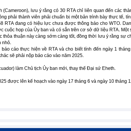
 (Cameroon), lưu ý rằng có 30 RTA chỉ liên quan đến các thà
 phải thành viên phải chuẩn bị một bản trình bày thực tế, tín
ất 58 RTA đang có hiệu lực chưa được thông báo cho WTO. Da
c cuộc họp của Ủy ban và có sẵn trên cơ sở dữ liệu RTA. Một 
 thỏa thuận này càng sớm càng tốt, đồng thời lưu ý rằng sự c
n nhỏ.
p báo cáo thực hiện về RTA và cho biết tính đến ngày 1 thán
khác sẽ phải nộp báo cáo vào năm 2025.
uador) làm Chủ tịch Ủy ban mới, thay thế Đại sứ Eheth.
025 được lên kế hoạch vào ngày 17 tháng 6 và ngày 10 tháng 1