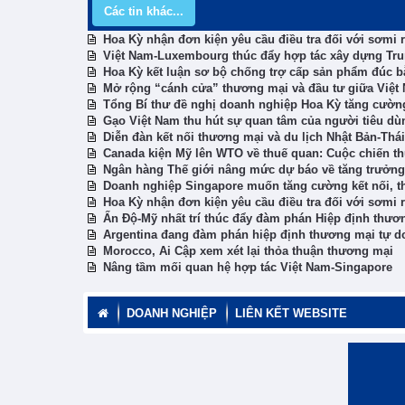
Các tin khác...
Hoa Kỳ nhận đơn kiện yêu cầu điều tra đối với sơmi
Việt Nam-Luxembourg thúc đẩy hợp tác xây dựng Tru
Hoa Kỳ kết luận sơ bộ chống trợ cấp sản phẩm đúc b
Mở rộng “cánh cửa” thương mại và đầu tư giữa Việ
Tổng Bí thư đề nghị doanh nghiệp Hoa Kỳ tăng cường
Gạo Việt Nam thu hút sự quan tâm của người tiêu dù
Diễn đàn kết nối thương mại và du lịch Nhật Bản-Thá
Canada kiện Mỹ lên WTO về thuế quan: Cuộc chiến 
Ngân hàng Thế giới nâng mức dự báo về tăng trưởng
Doanh nghiệp Singapore muốn tăng cường kết nối, th
Hoa Kỳ nhận đơn kiện yêu cầu điều tra đối với sơmi
Ấn Độ-Mỹ nhất trí thúc đẩy đàm phán Hiệp định thư
Argentina đang đàm phán hiệp định thương mại tự d
Morocco, Ai Cập xem xét lại thỏa thuận thương mại
Nâng tầm mối quan hệ hợp tác Việt Nam-Singapore
DOANH NGHIỆP
LIÊN KẾT WEBSITE