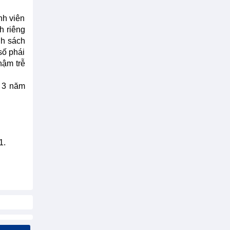
nh viên
h riêng
nh sách
số phái
hậm trễ
g 3 năm
1.