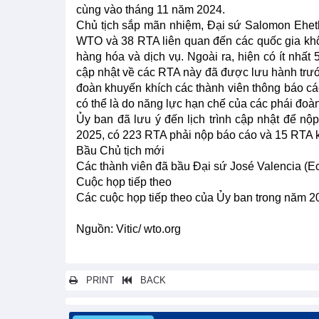
cùng vào tháng 11 năm 2024.
Chủ tịch sắp mãn nhiệm, Đại sứ Salomon Eheth
WTO và 38 RTA liên quan đến các quốc gia không
hàng hóa và dịch vụ. Ngoài ra, hiện có ít nh
cập nhật về các RTA này đã được lưu hành trướ
đoàn khuyến khích các thành viên thông báo các
có thể là do năng lực hạn chế của các phái đoà
Ủy ban đã lưu ý đến lịch trình cập nhật để nộ
2025, có 223 RTA phải nộp báo cáo và 15 RTA 
Bầu Chủ tịch mới
Các thành viên đã bầu Đại sứ José Valencia (Ec
Cuộc họp tiếp theo
Các cuộc họp tiếp theo của Ủy ban trong năm 2
Nguồn: Vitic/ wto.org
PRINT
BACK