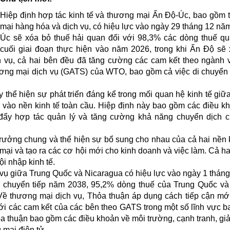
Hiệp định hợp tác kinh tế và thương mại Ấn Độ-Úc, bao gồm
mại hàng hóa và dịch vụ, có hiệu lực vào ngày 29 tháng 12 nă
Úc sẽ xóa bỏ thuế hải quan đối với 98,3% các dòng thuế q
cuối giai đoạn thực hiện vào năm 2026, trong khi Ấn Độ sẽ
 vụ, cả hai bên đều đã tăng cường các cam kết theo ngành 
ương mại dịch vụ (GATS) của WTO, bao gồm cả việc di chuyển
 thể hiện sự phát triển đáng kể trong mối quan hệ kinh tế giữ
 vào nền kinh tế toàn cầu. Hiệp định này bao gồm các điều k
 đẩy hợp tác quản lý và tăng cường khả năng chuyển dịch 
trưởng chung và thể hiện sự bổ sung cho nhau của cả hai nền k
ại và tạo ra các cơ hội mới cho kinh doanh và việc làm. Cả h
i nhập kinh tế.
vụ giữa Trung Quốc và Nicaragua có hiệu lực vào ngày 1 thán
ạn chuyển tiếp năm 2038, 95,2% dòng thuế của Trung Quốc v
Về thương mại dịch vụ, Thỏa thuận áp dụng cách tiếp cận mớ
ới các cam kết của các bên theo GATS trong một số lĩnh vực 
ỏa thuận bao gồm các điều khoản về môi trường, cạnh tranh, giả
 mại điện tử.