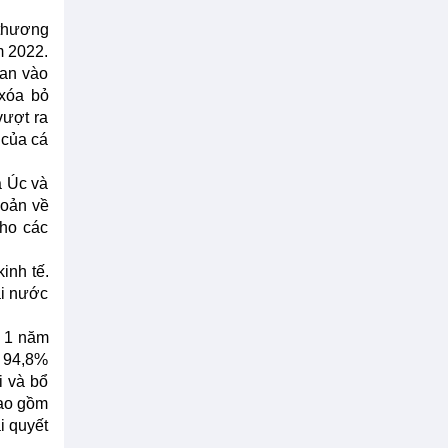
 thương
m 2022.
uan vào
 xóa bỏ
vượt ra
 của cá
a Úc và
hoản về
cho các
inh tế.
ai nước
g 1 năm
à 94,8%
i và bổ
bao gồm
i quyết