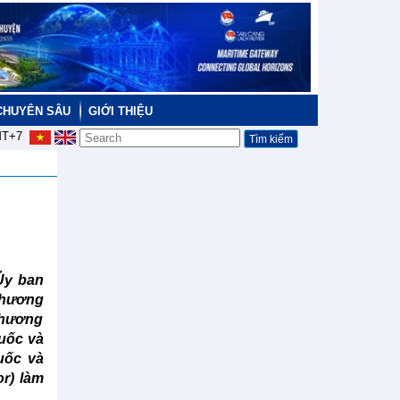
CHUYÊN SÂU
GIỚI THIỆU
T+7
 Ủy ban
thương
 thương
uốc và
uốc và
r) làm