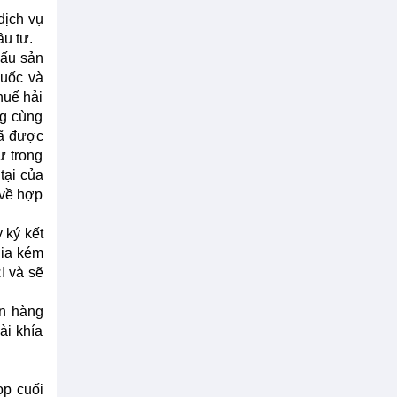
dịch vụ
ầu tư.
cấu sản
Quốc và
huế hải
ng cùng
đã được
ư trong
tại của
 về hợp
 ký kết
gia kém
I và sẽ
ớn hàng
ài khía
ọp cuối