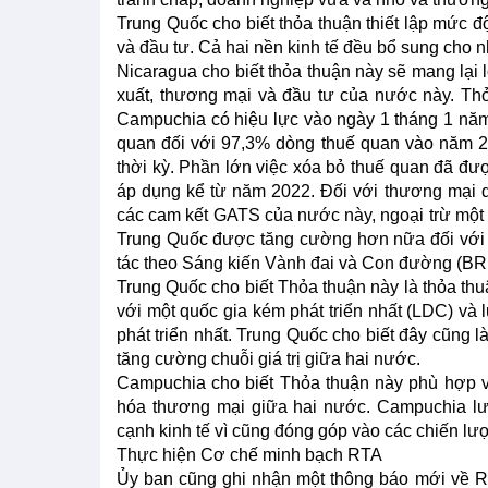
Trung Quốc cho biết thỏa thuận thiết lập mức đ
và đầu tư. Cả hai nền kinh tế đều bổ sung cho n
Nicaragua cho biết thỏa thuận này sẽ mang lại 
xuất, thương mại và đầu tư của nước này. Th
Campuchia có hiệu lực vào ngày 1 tháng 1 năm
quan đối với 97,3% dòng thuế quan vào năm 2
thời kỳ. Phần lớn việc xóa bỏ thuế quan đã đư
áp dụng kể từ năm 2022. Đối với thương mại 
các cam kết GATS của nước này, ngoại trừ một 
Trung Quốc được tăng cường hơn nữa đối với 
tác theo Sáng kiến Vành đai và Con đường (BRI
Trung Quốc cho biết Thỏa thuận này là thỏa th
với một quốc gia kém phát triển nhất (LDC) và 
phát triển nhất. Trung Quốc cho biết đây cũng l
tăng cường chuỗi giá trị giữa hai nước.
Campuchia cho biết Thỏa thuận này phù hợp v
hóa thương mại giữa hai nước. Campuchia lưu
cạnh kinh tế vì cũng đóng góp vào các chiến lư
Thực hiện Cơ chế minh bạch RTA
Ủy ban cũng ghi nhận một thông báo mới về R