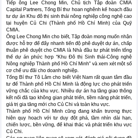
Tiếp ông Lee Chong Min, Chủ tịch Tập đoàn CMIA
Capital Partners, Tổng Bí thư hoan nghênh kế hoạch đầu
tư dự án Khu đô thị sinh thái nông nghiệp công nghệ cao
tại huyện Củ Chi (Thành phố Hồ Chí Minh) của Quỹ
CMIA.
Ông Lee Chong Min cho biết, Tập đoàn mong muốn nhận
được hỗ trợ để đẩy nhanh tiến độ phê duyệt dự án, chấp
thuận phê duyệt cho CMIA là Nhà đầu tư phát triển tổng
thể dự án phức hợp “Khu Đô thị Sinh thái-Công nghệ
Nông nghiệp Thành phố Hồ Chí Minh” và xem xét một số
cơ chế ưu đãi cho doanh nghiệp.
Tổng Bí thư Tô Lâm cho biết Việt Nam rất quan tâm đầu
tư để Thành phố Hồ Chí Minh là động lực cho phát triển
vững chắc của khu vực. Nhiều dự án hạ tầng giao thông
kết nối đã tạo không gian phát triển, tiềm năng phát triển,
giá trị gia tăng mới cho Củ Chi và toàn khu vực.
Thành phố Hồ Chí Minh cũng đang khẩn trương thực
hiện quy hoạch với tư duy đột phá, tầm nhìn dài hạn,
chiến lược, bền vững, để khai thác và phát triển khu vực
Củ Chi.