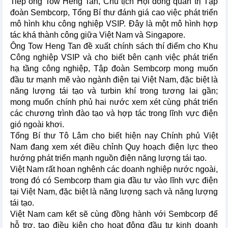
Tiếp ông Tow Heng Tan, Chủ tịch Hội đồng quản trị Tập
đoàn Sembcorp, Tổng Bí thư đánh giá cao việc phát triển
mô hình khu công nghiệp VSIP. Đây là một mô hình hợp
tác khá thành công giữa Việt Nam và Singapore.
Ông Tow Heng Tan đề xuất chính sách thí điểm cho Khu
Công nghiệp VSIP và cho biết bên cạnh việc phát triển
hạ tầng công nghiệp, Tập đoàn Sembcorp mong muốn
đầu tư mạnh mẽ vào ngành điện tại Việt Nam, đặc biệt là
năng lượng tái tạo và turbin khí trong tương lai gần;
mong muốn chính phủ hai nước xem xét cùng phát triển
các chương trình đào tạo và hợp tác trong lĩnh vực điện
gió ngoài khơi.
Tổng Bí thư Tô Lâm cho biết hiện nay Chính phủ Việt
Nam đang xem xét điều chỉnh Quy hoạch điện lực theo
hướng phát triển mạnh nguồn điện năng lượng tái tạo.
Việt Nam rất hoan nghênh các doanh nghiệp nước ngoài,
trong đó có Sembcorp tham gia đầu tư vào lĩnh vực điện
tại Việt Nam, đặc biệt là năng lượng sạch và năng lượng
tái tạo.
Việt Nam cam kết sẽ cùng đồng hành với Sembcorp để
hỗ trợ, tạo điều kiện cho hoạt động đầu tư kinh doanh