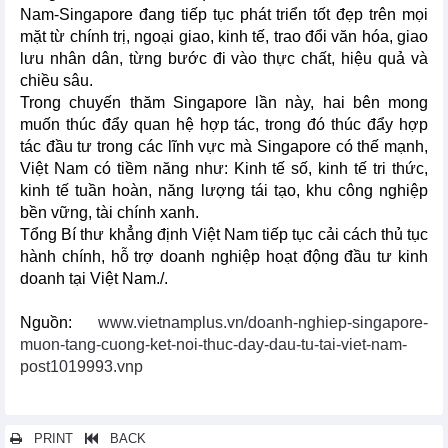
Nam-Singapore đang tiếp tục phát triển tốt đẹp trên mọi
mặt từ chính trị, ngoại giao, kinh tế, trao đổi văn hóa, giao
lưu nhân dân, từng bước đi vào thực chất, hiệu quả và
chiều sâu.
Trong chuyến thăm Singapore lần này, hai bên mong
muốn thúc đẩy quan hệ hợp tác, trong đó thúc đẩy hợp
tác đầu tư trong các lĩnh vực mà Singapore có thế mạnh,
Việt Nam có tiềm năng như: Kinh tế số, kinh tế tri thức,
kinh tế tuần hoàn, năng lượng tái tạo, khu công nghiệp
bền vững, tài chính xanh.
Tổng Bí thư khẳng định Việt Nam tiếp tục cải cách thủ tục
hành chính, hỗ trợ doanh nghiệp hoạt động đầu tư kinh
doanh tại Việt Nam./.
Nguồn:
www.vietnamplus.vn/doanh-nghiep-singapore-
muon-tang-cuong-ket-noi-thuc-day-dau-tu-tai-viet-nam-
post1019993.vnp
PRINT
BACK