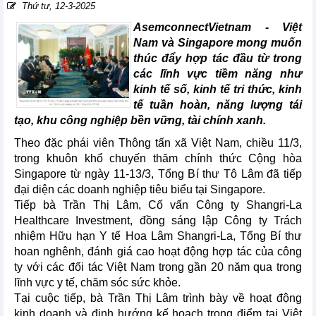
Thứ tư, 12-3-2025
AsemconnectVietnam -
Việt
Nam và Singapore mong muốn
thúc đẩy hợp tác đầu từ trong
các lĩnh vực tiềm năng như
kinh tế số, kinh tế tri thức, kinh
tế tuần hoàn, năng lượng tái
tạo, khu công nghiệp bền vững, tài chính xanh.
Theo đặc phái viên Thông tấn xã Việt Nam, chiều 11/3,
trong khuôn khổ chuyến thăm chính thức Cộng hòa
Singapore từ ngày 11-13/3, Tổng Bí thư Tô Lâm đã tiếp
đại diện các doanh nghiệp tiêu biểu tại Singapore.
Tiếp bà Trần Thị Lâm, Cố vấn Công ty Shangri-La
Healthcare Investment, đồng sáng lập Công ty Trách
nhiệm Hữu hạn Y tế Hoa Lâm Shangri-La, Tổng Bí thư
hoan nghênh, đánh giá cao hoạt động hợp tác của công
ty với các đối tác Việt Nam trong gần 20 năm qua trong
lĩnh vực y tế, chăm sóc sức khỏe.
Tại cuộc tiếp, bà Trần Thị Lâm trình bày về hoạt động
kinh doanh và định hướng kế hoạch trọng điểm tại Việt