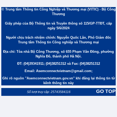
© Trung tâm Thông tin Công Nghiệp và Thương mại (VITIC) - Bộ Công
Thương
Giấy phép của Bộ Thông tin và Truyền thông số 115/GP-TTĐT, cấp
ngày 5/6/2024
Người chịu trách nhiệm chính: Nguyễn Quốc Lân, Phó Giám đốc
Trung tâm Thông tin Công nghiệp và Thương mại
Địa chỉ: Tòa nhà Bộ Công Thương, số 655 Phạm Văn Đồng, phường
Nghĩa Đô, thành phố Hà Nội.
ĐT: (04)39341911; (04)38251312 và Fax: (04)38251312
Email: Asemconnectvietnam@gmail.com;
Ghi rõ nguồn "Asemconnectvietnam.gov.vn" khi đăng lại thông tin từ
kênh thông tin này
GO TOP
Số lượt truy cập: 25743584116