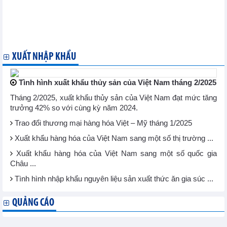
Tổ chức Thương mại Thế giới nỗ lực giải quyết căng thẳng
thương mại toàn cầu
Indonesia, Uzbekistan sẽ khởi động các cuộc đàm phán PTA
Thụy Điển ủng hộ nhanh chóng ký kết hiệp định thương mại tự
do EU-Malaysia
XUẤT NHẬP KHẨU
Tình hình xuất khẩu thủy sản của Việt Nam tháng 2/2025
Tháng 2/2025, xuất khẩu thủy sản của Việt Nam đạt mức tăng
trưởng 42% so với cùng kỳ năm 2024.
Trao đổi thương mại hàng hóa Việt – Mỹ tháng 1/2025
Xuất khẩu hàng hóa của Việt Nam sang một số thị trường ...
Xuất khẩu hàng hóa của Việt Nam sang một số quốc gia
Châu ...
Tình hình nhập khẩu nguyên liệu sản xuất thức ăn gia súc ...
QUẢNG CÁO