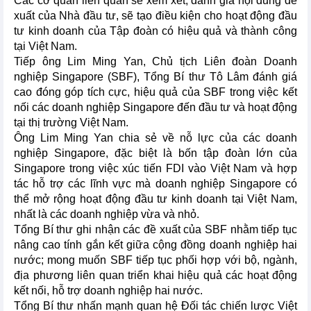
Các cơ quan liên quan sẽ xem xét, đánh giá nội dung đề
xuất của Nhà đầu tư, sẽ tạo điều kiện cho hoạt động đầu
tư kinh doanh của Tập đoàn có hiệu quả và thành công
tại Việt Nam.
Tiếp ông Lim Ming Yan, Chủ tịch Liên đoàn Doanh
nghiệp Singapore (SBF), Tổng Bí thư Tô Lâm đánh giá
cao đóng góp tích cực, hiệu quả của SBF trong việc kết
nối các doanh nghiệp Singapore đến đầu tư và hoạt động
tại thị trường Việt Nam.
Ông Lim Ming Yan chia sẻ về nỗ lực của các doanh
nghiệp Singapore, đặc biệt là bốn tập đoàn lớn của
Singapore trong việc xúc tiến FDI vào Việt Nam và hợp
tác hỗ trợ các lĩnh vực mà doanh nghiệp Singapore có
thể mở rộng hoạt động đầu tư kinh doanh tại Việt Nam,
nhất là các doanh nghiệp vừa và nhỏ.
Tổng Bí thư ghi nhận các đề xuất của SBF nhằm tiếp tục
nâng cao tính gắn kết giữa cộng đồng doanh nghiệp hai
nước; mong muốn SBF tiếp tục phối hợp với bộ, ngành,
địa phương liên quan triển khai hiệu quả các hoạt động
kết nối, hỗ trợ doanh nghiệp hai nước.
Tổng Bí thư nhấn mạnh quan hệ Đối tác chiến lược Việt