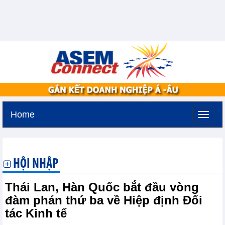
Home
Thứ bảy, 8-8-2026 -
4:2
GMT+7
HỘI NHẬP
Thái Lan, Hàn Quốc bắt đầu vòng
đàm phán thứ ba về Hiệp định Đối
tác Kinh tế