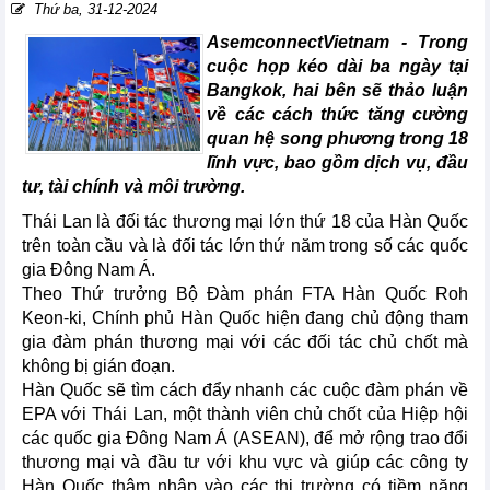
Thứ ba, 31-12-2024
AsemconnectVietnam -
Trong
cuộc họp kéo dài ba ngày tại
Bangkok, hai bên sẽ thảo luận
về các cách thức tăng cường
quan hệ song phương trong 18
lĩnh vực, bao gồm dịch vụ, đầu
tư, tài chính và môi trường.
Thái Lan là đối tác thương mại lớn thứ 18 của Hàn Quốc
trên toàn cầu và là đối tác lớn thứ năm trong số các quốc
gia Đông Nam Á.
Theo Thứ trưởng Bộ Đàm phán FTA Hàn Quốc Roh
Keon-ki, Chính phủ Hàn Quốc hiện đang chủ động tham
gia đàm phán thương mại với các đối tác chủ chốt mà
không bị gián đoạn.
Hàn Quốc sẽ tìm cách đẩy nhanh các cuộc đàm phán về
EPA với Thái Lan, một thành viên chủ chốt của Hiệp hội
các quốc gia Đông Nam Á (ASEAN), để mở rộng trao đổi
thương mại và đầu tư với khu vực và giúp các công ty
Hàn Quốc thâm nhập vào các thị trường có tiềm năng