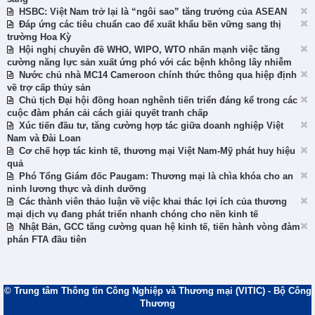
HSBC: Việt Nam trở lại là “ngôi sao” tăng trưởng của ASEAN
Đáp ứng các tiêu chuẩn cao để xuất khẩu bền vững sang thị
trường Hoa Kỳ
Hội nghị chuyên đề WHO, WIPO, WTO nhấn mạnh việc tăng
cường năng lực sản xuất ứng phó với các bệnh không lây nhiễm
Nước chủ nhà MC14 Cameroon chính thức thông qua hiệp định
về trợ cấp thủy sản
Chủ tịch Đại hội đồng hoan nghênh tiến triển đáng kể trong các
cuộc đàm phán cải cách giải quyết tranh chấp
Xúc tiến đầu tư, tăng cường hợp tác giữa doanh nghiệp Việt
Nam và Đài Loan
Cơ chế hợp tác kinh tế, thương mại Việt Nam-Mỹ phát huy hiệu
quả
Phó Tổng Giám đốc Paugam: Thương mại là chìa khóa cho an
ninh lương thực và dinh dưỡng
Các thành viên thảo luận về việc khai thác lợi ích của thương
mại dịch vụ đang phát triển nhanh chóng cho nền kinh tế
Nhật Bản, GCC tăng cường quan hệ kinh tế, tiến hành vòng đàm
phán FTA đầu tiên
© Trung tâm Thông tin Công Nghiệp và Thương mại (VITIC) - Bộ Công
Thương