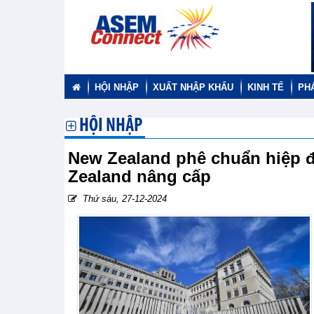
HỘI NHẬP
XUẤT NHẬP KHẨU
KINH TẾ
PH
HỘI NHẬP
New Zealand phê chuẩn hiệp 
Zealand nâng cấp
Thứ sáu, 27-12-2024