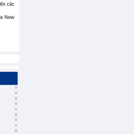
đến các
ủa New