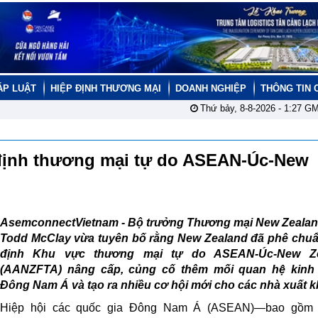
ÁP LUẬT
HIỆP ĐỊNH THƯƠNG MẠI
DOANH NGHIỆP
THÔNG TIN 
Thứ bảy, 8-8-2026 -
1:27
GM
định thương mại tự do ASEAN-Úc-New
AsemconnectVietnam -
Bộ trưởng Thương mại New Zealan
Todd McClay vừa tuyên bố rằng New Zealand đã phê chuẩ
định Khu vực thương mại tự do ASEAN-Úc-New Ze
(AANZFTA) nâng cấp, củng cố thêm mối quan hệ kinh 
Đông Nam Á và tạo ra nhiều cơ hội mới cho các nhà xuất k
Hiệp hội các quốc gia Đông Nam Á (ASEAN)—bao gồm 