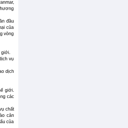
anmar,
 thương
lần đầu
mại của
ng vòng
giới.
dịch vụ
ao dịch
ế giới.
ong các
vụ chất
rào cản
hẩu của