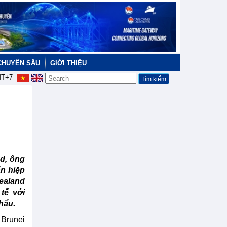
CHUYÊN SÂU
GIỚI THIỆU
T+7
d, ông
n hiệp
aland
tế với
hẩu.
Brunei