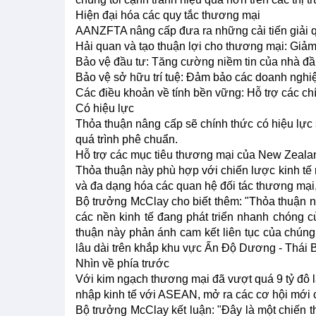
Hiện đại hóa các quy tắc thương mại
AANZFTA nâng cấp đưa ra những cải tiến giải q
Hải quan và tạo thuận lợi cho thương mại: Giảm
Bảo vệ đầu tư: Tăng cường niềm tin của nhà đầ
Bảo vệ sở hữu trí tuệ: Đảm bảo các doanh nghiệ
Các điều khoản về tính bền vững: Hỗ trợ các ch
Có hiệu lực
Thỏa thuận nâng cấp sẽ chính thức có hiệu lực
quá trình phê chuẩn.
Hỗ trợ các mục tiêu thương mại của New Zeala
Thỏa thuận này phù hợp với chiến lược kinh tế
và đa dạng hóa các quan hệ đối tác thương mại,
Bộ trưởng McClay cho biết thêm: "Thỏa thuận n
các nền kinh tế đang phát triển nhanh chóng
thuận này phản ánh cam kết liên tục của chúng
lâu dài trên khắp khu vực Ấn Độ Dương - Thái
Nhìn về phía trước
Với kim ngạch thương mại đã vượt quá 9 tỷ đ
nhập kinh tế với ASEAN, mở ra các cơ hội mới c
Bộ trưởng McClay kết luận: "Đây là một chiến 