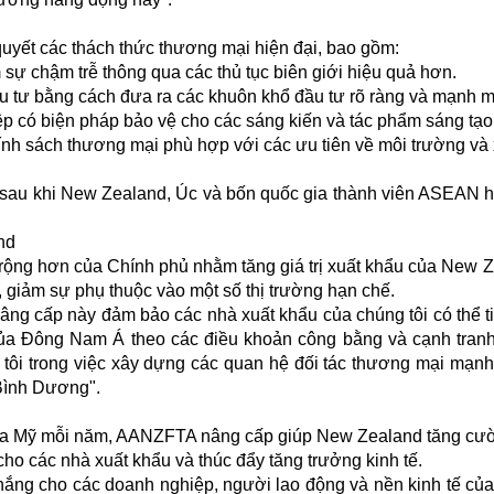
uyết các thách thức thương mại hiện đại, bao gồm:
 sự chậm trễ thông qua các thủ tục biên giới hiệu quả hơn.
u tư bằng cách đưa ra các khuôn khổ đầu tư rõ ràng và mạnh 
p có biện pháp bảo vệ cho các sáng kiến và tác phẩm sáng tạo
ính sách thương mại phù hợp với các ưu tiên về môi trường và 
 sau khi New Zealand, Úc và bốn quốc gia thành viên ASEAN h
nd
 rộng hơn của Chính phủ nhằm tăng giá trị xuất khẩu của New 
 giảm sự phụ thuộc vào một số thị trường hạn chế.
âng cấp này đảm bảo các nhà xuất khẩu của chúng tôi có thể t
 của Đông Nam Á theo các điều khoản công bằng và cạnh tran
 tôi trong việc xây dựng các quan hệ đối tác thương mại mạn
 Bình Dương".
ô la Mỹ mỗi năm, AANZFTA nâng cấp giúp New Zealand tăng cư
ho các nhà xuất khẩu và thúc đẩy tăng trưởng kinh tế.
thắng cho các doanh nghiệp, người lao động và nền kinh tế củ