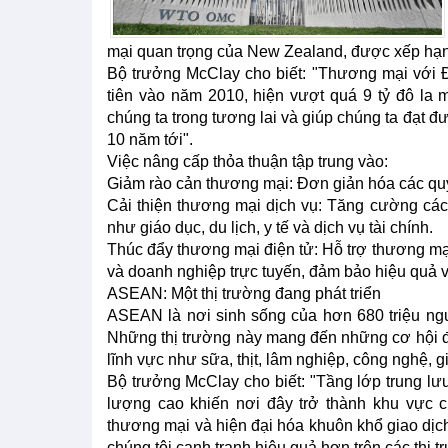
mại quan trọng của New Zealand, được xếp hạng
Bộ trưởng McClay cho biết: "Thương mại với 
tiên vào năm 2010, hiện vượt quá 9 tỷ đô la
chúng ta trong tương lai và giúp chúng ta đạt đư
10 năm tới".
Việc nâng cấp thỏa thuận tập trung vào:
Giảm rào cản thương mại: Đơn giản hóa các quy 
Cải thiện thương mại dịch vụ: Tăng cường cá
như giáo dục, du lịch, y tế và dịch vụ tài chính.
Thúc đẩy thương mại điện tử: Hỗ trợ thương mại
và doanh nghiệp trực tuyến, đảm bảo hiệu quả 
ASEAN: Một thị trường đang phát triển
ASEAN là nơi sinh sống của hơn 680 triệu ngườ
Những thị trường này mang đến những cơ hội đá
lĩnh vực như sữa, thịt, lâm nghiệp, công nghệ, 
Bộ trưởng McClay cho biết: "Tầng lớp trung lư
lượng cao khiến nơi đây trở thành khu vực c
thương mại và hiện đại hóa khuôn khổ giao dịc
chúng tôi cạnh tranh hiệu quả hơn trên các thị 