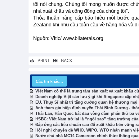
tôi nói chung. Chúng tôi mong muốn được chứn
nhà xuất khẩu và cộng đồng của chúng tôi".
Thỏa thuận nâng cấp báo hiệu một bước qua
Zealand khi nhu cầu toàn cầu về hàng hóa và dịc
Nguồn: Vitic/ www.bilaterals.org
PRINT
BACK
Các tin khác...
Việt Nam có thể là trung tâm sản xuất và xuất khẩu c
Doanh nghiệp Việt cần lưu ý gì khi Singapore cập n
EU, Thụy Sĩ nhất trí tăng cường quan hệ thương mại
Anh tham gia hiệp định xuyên Thái Bình Dương - thỏa
Thái Lan, Hàn Quốc bắt đầu vòng đàm phán thứ ba về 
HSBC: Việt Nam trở lại là “ngôi sao” tăng trưởng c
Đáp ứng các tiêu chuẩn cao để xuất khẩu bền vững s
Hội nghị chuyên đề WHO, WIPO, WTO nhấn mạnh việc
Nước chủ nhà MC14 Cameroon chính thức thông qua h