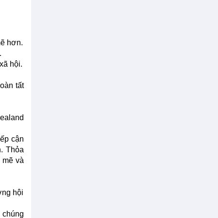
mẽ hơn.
.
xã hội.
oàn tất
Zealand
iếp cận
h. Thỏa
h mẽ và
ờng hội
a chúng