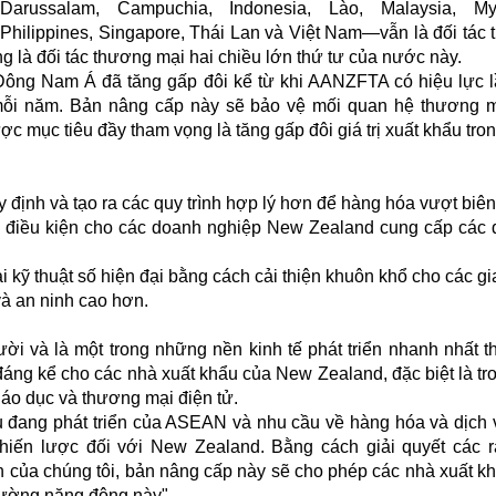
Darussalam, Campuchia, Indonesia, Lào, Malaysia, My
Philippines, Singapore, Thái Lan và Việt Nam—vẫn là đối tác
 là đối tác thương mại hai chiều lớn thứ tư của nước này.
Đông Nam Á đã tăng gấp đôi kể từ khi AANZFTA có hiệu lực 
 mỗi năm. Bản nâng cấp này sẽ bảo vệ mối quan hệ thương 
ợc mục tiêu đầy tham vọng là tăng gấp đôi giá trị xuất khẩu tro
định và tạo ra các quy trình hợp lý hơn để hàng hóa vượt biên 
c điều kiện cho các doanh nghiệp New Zealand cung cấp các 
 kỹ thuật số hiện đại bằng cách cải thiện khuôn khổ cho các gi
và an ninh cao hơn.
i và là một trong những nền kinh tế phát triển nhanh nhất th
ng kể cho các nhà xuất khẩu của New Zealand, đặc biệt là tr
giáo dục và thương mại điện tử.
u đang phát triển của ASEAN và nhu cầu về hàng hóa và dịch 
hiến lược đối với New Zealand. Bằng cách giải quyết các 
h của chúng tôi, bản nâng cấp này sẽ cho phép các nhà xuất k
trường năng động này".