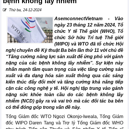
bệnh không lây nhiễm
Thứ ba, 24-12-2024
AsemconnectVietnam -
Vào
ngày 23 tháng 12 năm 2024, Tổ
chức Y tế Thế giới (WHO), Tổ
chức Sở hữu Trí tuệ Thế giới
(WIPO) và WTO đã tổ chức Hội
nghị chuyên đề Kỹ thuật Ba bên lần thứ 11 với chủ đề
“Tăng cường năng lực sản xuất để ứng phó với gánh
nặng của các bệnh không lây nhiễm”. Sự kiện này
nhấn mạnh tầm quan trọng của việc tăng cường sản
xuất và đa dạng hóa sản xuất thông qua các sáng
kiến thúc đẩy đổi mới và tăng cường khả năng tiếp
cận các công nghệ y tế. Hội nghị tập trung vào gánh
nặng sức khỏe toàn cầu do các bệnh không lây
nhiễm (NCD) gây ra và vai trò mà các đối tác ba bên
có thể đóng góp trong vấn đề này.
Tổng Giám đốc WTO Ngozi Okonjo-Iweala, Tổng Giám
đốc WIPO Daren Tang và Trợ lý Tổng Giám đốc WHO