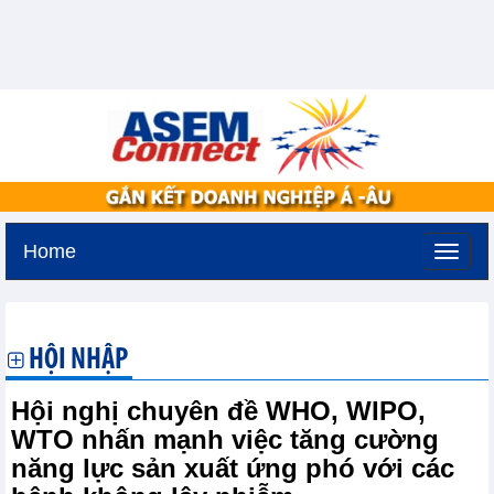
Home
Thứ năm, 6-8-2026 -
11:14
GMT+7
HỘI NHẬP
Hội nghị chuyên đề WHO, WIPO,
WTO nhấn mạnh việc tăng cường
năng lực sản xuất ứng phó với các