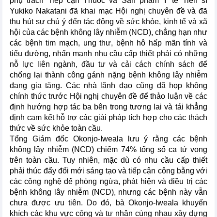
phụ trách Tiếp cận Thuốc và Sản phẩm Y tế Tiến sĩ
Yukiko Nakatani đã khai mạc Hội nghị chuyên đề và đã
thu hút sự chú ý đến tác động về sức khỏe, kinh tế và xã
hội của các bệnh không lây nhiễm (NCD), chẳng hạn như
các bệnh tim mạch, ung thư, bệnh hô hấp mãn tính và
tiểu đường, nhấn mạnh nhu cầu cấp thiết phải có những
nỗ lực liên ngành, đầu tư và cải cách chính sách để
chống lại thành công gánh nặng bệnh không lây nhiễm
đang gia tăng. Các nhà lãnh đạo cũng đã họp không
chính thức trước Hội nghị chuyên đề để thảo luận về các
định hướng hợp tác ba bên trong tương lai và tái khẳng
định cam kết hỗ trợ các giải pháp tích hợp cho các thách
thức về sức khỏe toàn cầu.
Tổng Giám đốc Okonjo-Iweala lưu ý rằng các bệnh
không lây nhiễm (NCD) chiếm 74% tổng số ca tử vong
trên toàn cầu. Tuy nhiên, mặc dù có nhu cầu cấp thiết
phải thúc đẩy đổi mới sáng tạo và tiếp cận công bằng với
các công nghệ để phòng ngừa, phát hiện và điều trị các
bệnh không lây nhiễm (NCD), nhưng các bệnh này vẫn
chưa được ưu tiên. Do đó, bà Okonjo-Iweala khuyến
khích các khu vực công và tư nhân cùng nhau xây dựng