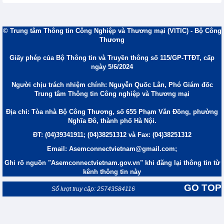
© Trung tâm Thông tin Công Nghiệp và Thương mại (VITIC) - Bộ Công
Thương
Giấy phép của Bộ Thông tin và Truyền thông số 115/GP-TTĐT, cấp
ngày 5/6/2024
Người chịu trách nhiệm chính: Nguyễn Quốc Lân, Phó Giám đốc
Trung tâm Thông tin Công nghiệp và Thương mại
Địa chỉ: Tòa nhà Bộ Công Thương, số 655 Phạm Văn Đồng, phường
Nghĩa Đô, thành phố Hà Nội.
ĐT: (04)39341911; (04)38251312 và Fax: (04)38251312
Email: Asemconnectvietnam@gmail.com;
Ghi rõ nguồn "Asemconnectvietnam.gov.vn" khi đăng lại thông tin từ
kênh thông tin này
GO TOP
Số lượt truy cập: 25743584116