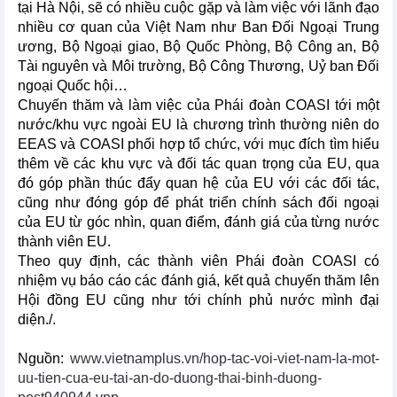
tại Hà Nội, sẽ có nhiều cuộc gặp và làm việc với lãnh đạo
nhiều cơ quan của Việt Nam như Ban Đối Ngoại Trung
ương, Bộ Ngoại giao, Bộ Quốc Phòng, Bộ Công an, Bộ
Tài nguyên và Môi trường, Bộ Công Thương, Uỷ ban Đối
ngoại Quốc hội…
Chuyến thăm và làm việc của Phái đoàn COASI tới một
nước/khu vực ngoài EU là chương trình thường niên do
EEAS và COASI phối hợp tổ chức, với mục đích tìm hiểu
thêm về các khu vực và đối tác quan trọng của EU, qua
đó góp phần thúc đẩy quan hệ của EU với các đối tác,
cũng như đóng góp để phát triển chính sách đối ngoại
của EU từ góc nhìn, quan điểm, đánh giá của từng nước
thành viên EU.
Theo quy định, các thành viên Phái đoàn COASI có
nhiệm vụ báo cáo các đánh giá, kết quả chuyến thăm lên
Hội đồng EU cũng như tới chính phủ nước mình đại
diện./.
Nguồn:
www.vietnamplus.vn/hop-tac-voi-viet-nam-la-mot-
uu-tien-cua-eu-tai-an-do-duong-thai-binh-duong-