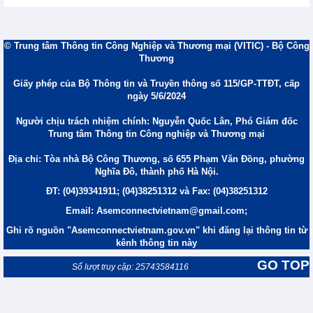
© Trung tâm Thông tin Công Nghiệp và Thương mại (VITIC) - Bộ Công
Thương
Giấy phép của Bộ Thông tin và Truyền thông số 115/GP-TTĐT, cấp
ngày 5/6/2024
Người chịu trách nhiệm chính: Nguyễn Quốc Lân, Phó Giám đốc
Trung tâm Thông tin Công nghiệp và Thương mại
Địa chỉ: Tòa nhà Bộ Công Thương, số 655 Phạm Văn Đồng, phường
Nghĩa Đô, thành phố Hà Nội.
ĐT: (04)39341911; (04)38251312 và Fax: (04)38251312
Email: Asemconnectvietnam@gmail.com;
Ghi rõ nguồn "Asemconnectvietnam.gov.vn" khi đăng lại thông tin từ
kênh thông tin này
GO TOP
Số lượt truy cập: 25743584116