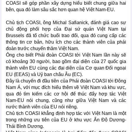
COASI sẽ góp phần xây dựng hiểu biết chung giữa hai
bên, qua đó làm sâu sắc hơn quan hệ Việt Nam-EU.
Chủ tịch COASI, ông Michal Safianick, đánh giá cao sự
chủ động phối hợp của Đại sứ quán Việt Nam tại
Brussels đã tổ chức buổi trao đổi, qua đó cung cấp các
thông tin cơ bản, hữu ích cho các thành viên của phái
đoàn trước chuyến thăm Việt Nam.
Ông cho biết Phái đoàn COASI tới Việt Nam lần này sẽ
có khoảng 30 người, bao gồm đại diện của 27 quốc gia
thành viên EU cùng các đại diện của Cơ quan Đối ngoại
EU (EEAS) và Uỷ ban châu Âu (EC).
Đây là chuyến đi đầu tiên của Phái đoàn COASI tới Đông
Nam Á, với mục đích hiểu thêm về Việt Nam và khu vực,
qua đó tìm kiếm các cơ hội để thúc đẩy hợp tác Việt
Nam-EU nói chung, cũng như giữa Việt Nam và các
nước thành viên của EU nói riêng.
Chủ tịch COASI khẳng định hợp tác với Việt Nam là một
trong những ưu tiên của EU ở khu vực Ấn Độ Dương-
Thái Bình Dương.