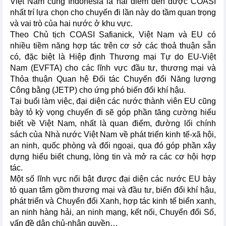
Việt Nam cùng Indonesia là hai điểm đến được COASI
nhất trí lựa chọn cho chuyến đi lần này do tầm quan trọng
và vai trò của hai nước ở khu vực.
Theo Chủ tịch COASI Safianick, Việt Nam và EU có
nhiều tiềm năng hợp tác trên cơ sở các thoả thuận sẵn
có, đặc biệt là Hiệp định Thương mại Tự do EU-Việt
Nam (EVFTA) cho các lĩnh vực đầu tư, thương mại và
Thỏa thuận Quan hệ Đối tác Chuyển đổi Năng lượng
Công bằng (JETP) cho ứng phó biến đổi khí hậu.
Tại buổi làm việc, đại diện các nước thành viên EU cũng
bày tỏ kỳ vọng chuyến đi sẽ góp phần tăng cường hiểu
biết về Việt Nam, nhất là quan điểm, đường lối chính
sách của Nhà nước Việt Nam về phát triển kinh tế-xã hội,
an ninh, quốc phòng và đối ngoại, qua đó góp phần xây
dựng hiểu biết chung, lòng tin và mở ra các cơ hội hợp
tác.
Một số lĩnh vực nổi bật được đại diện các nước EU bày
tỏ quan tâm gồm thương mại và đầu tư, biến đổi khí hậu,
phát triển và Chuyển đổi Xanh, hợp tác kinh tế biển xanh,
an ninh hàng hải, an ninh mạng, kết nối, Chuyển đổi Số,
vấn đề dân chủ-nhân quyền…