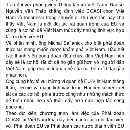
Trao đổi với phóng viên Thông tấn xã Việt Nam, Đại sứ
Nguyễn Văn Thảo khẳng định việc COASI chọn Việt
Nam và Indonesia trong chuyến đi khu vực lần này cho
thấy Việt Nam là một đối tác rất quan trọng của EU và
cũng là cơ hội để Việt Nam thúc đẩy những lĩnh vực hợp
tác ưu tiên với EU.
Về phần mình, ông Michal Safianick cho biết phái đoàn
thực sự mong muốn được khám phá Việt Nam. Hầu hết
các thành viên trong đoàn đều chưa đến Việt Nam nên
đây sẽ là cơ hội rất tốt để họ gần gũi hơn với người dân
Việt Nam, góp đưa mối quan hệ của hai bên xích lại gần
nhau hơn.
Ông cũng bày tỏ vui mừng vì quan hệ EU-Việt Nam thẳng
thắn, cởi mở và mang tính xây dựng. Hai bên sẽ xem xét
tất cả các cơ hội phía trước cũng như những thách thức
để hiểu nhau hơn và thúc đẩy hơn nữa hợp tác song
phương.
Theo dự kiến, chương trình làm việc của Phái đoàn
COASI tại Việt Nam khá dày, bên cạnh các cuộc làm việc
với Phái đoàn EU và Phái đoàn các nước thành viên EU