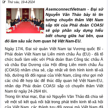
Thứ sáu, 19-4-2024
AsemconnectVietnam - Đại sứ
Nguyễn Văn Thảo bày tỏ tin
tưởng chuyến thăm Việt Nam
sắp tới của Phái đoàn COASI
sẽ góp phần xây dựng hiểu
biết chung giữa hai bên, qua
đó làm sâu sắc hơn quan hệ Việt Nam-EU.
Ngày 17/4, Đại sứ quán Việt Nam tại Vương quốc Bỉ -
Phái đoàn Việt Nam tại Liên minh châu Âu (EU) - đã tổ
chức buổi làm việc với Phái đoàn Ban Công tác châu Á
và châu Đại Dương của Hội đồng Liên minh châu Âu
(COASI) nhằm chia sẻ, cập nhật về tình hình kinh tế-xã
hội, đường lối đối ngoại của Việt Nam, cũng như gợi mở
các chủ đề hợp tác để thúc đẩy quan hệ Việt Nam-EU,
nhân dịp Phái đoàn COASI sắp có chuyến thăm Việt
Nam từ ngày 24-26/4 tới.
Trong lời khai mạc, Đại sứ Nguyễn Văn Thảo đã chia sẻ
về một số kết quả nổi bật trong phát triển kinh tế-xã hội
của Việt Nam, các thành tựu đối ngoại mà Việt Nam đã