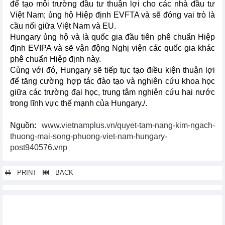
để tạo môi trường đầu tư thuận lợi cho các nhà đầu tư
Việt Nam; ủng hộ Hiệp định EVFTA và sẽ đóng vai trò là
cầu nối giữa Việt Nam và EU.
Hungary ủng hộ và là quốc gia đầu tiên phê chuẩn Hiệp
định EVIPA và sẽ vận động Nghị viện các quốc gia khác
phê chuẩn Hiệp định này.
Cùng với đó, Hungary sẽ tiếp tục tạo điều kiện thuận lợi
để tăng cường hợp tác đào tạo và nghiên cứu khoa học
giữa các trường đại học, trung tâm nghiên cứu hai nước
trong lĩnh vực thế mạnh của Hungary./.
Nguồn:
www.vietnamplus.vn/quyet-tam-nang-kim-ngach-
thuong-mai-song-phuong-viet-nam-hungary-
post940576.vnp
PRINT
BACK
Các tin khác...
Diễn đàn Horasis Trung Quốc 2024: Cơ hội thúc đẩy hợp tác đổi