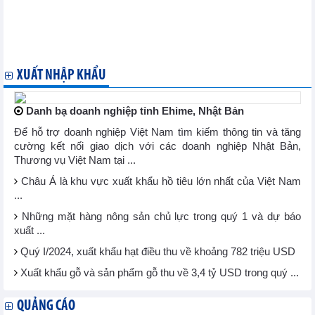
Các thành viên WTO xem xét các cách hỗ trợ quá trình chuyển
đổi suôn sẻ sau khi tốt nghiệp tình trạng LDC
Quảng Ninh: Hội nghị Chuyển đổi quy tắc cụ thể mặt hàng trong
khuôn khổ AKFTA
XUẤT NHẬP KHẨU
Danh bạ doanh nghiệp tỉnh Ehime, Nhật Bản
Để hỗ trợ doanh nghiệp Việt Nam tìm kiếm thông tin và tăng
cường kết nối giao dịch với các doanh nghiệp Nhật Bản,
Thương vụ Việt Nam tại ...
Châu Á là khu vực xuất khẩu hồ tiêu lớn nhất của Việt Nam
...
Những mặt hàng nông sản chủ lực trong quý 1 và dự báo
xuất ...
Quý I/2024, xuất khẩu hạt điều thu về khoảng 782 triệu USD
Xuất khẩu gỗ và sản phẩm gỗ thu về 3,4 tỷ USD trong quý ...
QUẢNG CÁO