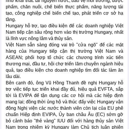
như khai thác tài nguyên nước, bảo vệ môi trường, dược
phẩm, chăn nuôi, chế biến thực phẩm, năng lượng tái
tạo, công nghiệp chế biến chế tạo, phát triển cơ sở hạ
tầng.
Hungary hỗ trợ, tạo điều kiện để các doanh nghiệp Việt
Nam tiếp cận sâu rộng hơn vào thị trường Hungary, nhất
là lĩnh vực nông lâm và thủy sản.
Việt Nam sẵn sàng đóng vai trò "cửa ngõ" để các mặt
hàng của Hungary tiếp cận thị trường Việt Nam và
ASEAN; phối hợp tổ chức các chương trình xúc tiến
thương mại, đầu tư, hội chợ triển lãm chuyên ngành hiệu
quả, tạo điều kiện cho doanh nghiệp tìm đối tác làm ăn
lâu dài.
Bên cạnh đó, ông Vũ Hồng Thanh đề nghị Hungary hỗ
trợ việc tiếp tục triển khai đầy đủ, hiệu quả EVFTA, sắp
tới là EVIPA để tận dụng các cơ hội mà các hiệp định
mang lại; đồng thời ủng hộ và thúc đẩy việc Hungary vận
động Nghị viện các nước thành viên còn lại của EU phê
chuẩn Hiệp định EVIPA, Ủy ban châu Âu (EC) sớm gỡ
bỏ cảnh báo "thẻ vàng" IUU đối với hàng thủy sản Việt
Nam trong nhiệm kỳ Hungary làm Chủ tịch luân phiên