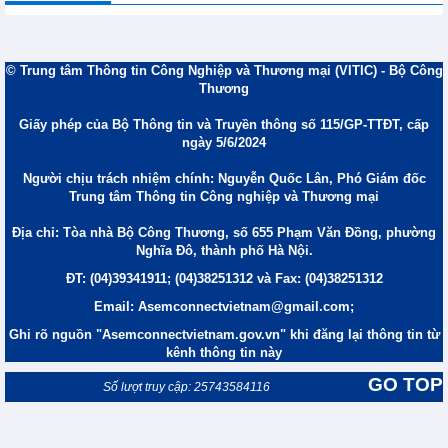
© Trung tâm Thông tin Công Nghiệp và Thương mại (VITIC) - Bộ Công
Thương
Giấy phép của Bộ Thông tin và Truyền thông số 115/GP-TTĐT, cấp
ngày 5/6/2024
Người chịu trách nhiệm chính: Nguyễn Quốc Lân, Phó Giám đốc
Trung tâm Thông tin Công nghiệp và Thương mại
Địa chỉ: Tòa nhà Bộ Công Thương, số 655 Phạm Văn Đồng, phường
Nghĩa Đô, thành phố Hà Nội.
ĐT: (04)39341911; (04)38251312 và Fax: (04)38251312
Email: Asemconnectvietnam@gmail.com;
Ghi rõ nguồn "Asemconnectvietnam.gov.vn" khi đăng lại thông tin từ
kênh thông tin này
GO TOP
Số lượt truy cập: 25743584116