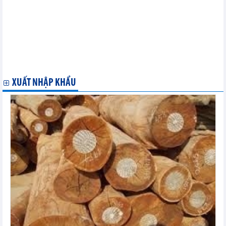
Các thành viên đạt được tiến bộ trong lần rà soát thứ sáu của
Hiệp định SPS, thảo luận các quan ngại thương mại
Việt Nam và Hà Lan tăng cường hợp tác phát triển nông nghiệp
Thủ tướng đề nghị các doanh nghiệp Hoa Kỳ tiếp tục mở rộng
đầu tư tại Việt Nam
"Việt Nam là đối tác thương mại quan trọng đối với toàn bộ
khối Mercosur"
XUẤT NHẬP KHẨU