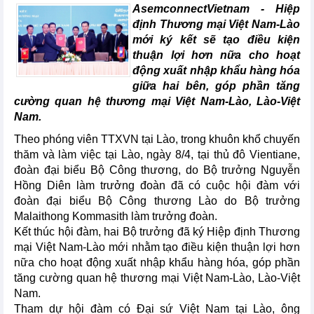
AsemconnectVietnam - Hiệp
định Thương mại Việt Nam-Lào
mới ký kết sẽ tạo điều kiện
thuận lợi hơn nữa cho hoạt
động xuất nhập khẩu hàng hóa
giữa hai bên, góp phần tăng
cường quan hệ thương mại Việt Nam-Lào, Lào-Việt
Nam.
Theo phóng viên TTXVN tại Lào, trong khuôn khổ chuyến
thăm và làm việc tại Lào, ngày 8/4, tại thủ đô Vientiane,
đoàn đại biểu Bộ Công thương, do Bộ trưởng Nguyễn
Hồng Diên làm trưởng đoàn đã có cuộc hội đàm với
đoàn đại biểu Bộ Công thương Lào do Bộ trưởng
Malaithong Kommasith làm trưởng đoàn.
Kết thúc hội đàm, hai Bộ trưởng đã ký Hiệp định Thương
mại Việt Nam-Lào mới nhằm tạo điều kiện thuận lợi hơn
nữa cho hoạt động xuất nhập khẩu hàng hóa, góp phần
tăng cường quan hệ thương mại Việt Nam-Lào, Lào-Việt
Nam.
Tham dự hội đàm có Đại sứ Việt Nam tại Lào, ông