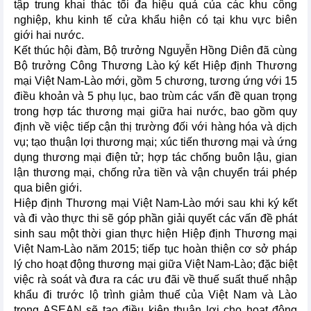
tập trung khai thác tối đa hiệu quả của các khu công
nghiệp, khu kinh tế cửa khẩu hiện có tại khu vực biên
giới hai nước.
Kết thúc hội đàm, Bộ trưởng Nguyễn Hồng Diên đã cùng
Bộ trưởng Công Thương Lào ký kết Hiệp định Thương
mại Việt Nam-Lào mới, gồm 5 chương, tương ứng với 15
điều khoản và 5 phụ lục, bao trùm các vấn đề quan trọng
trong hợp tác thương mại giữa hai nước, bao gồm quy
định về việc tiếp cận thị trường đối với hàng hóa và dịch
vụ; tạo thuận lợi thương mại; xúc tiến thương mại và ứng
dụng thương mại điện tử; hợp tác chống buôn lậu, gian
lận thương mại, chống rửa tiền và vận chuyển trái phép
qua biên giới.
Hiệp định Thương mại Việt Nam-Lào mới sau khi ký kết
và đi vào thực thi sẽ góp phần giải quyết các vấn đề phát
sinh sau một thời gian thực hiện Hiệp định Thương mại
Việt Nam-Lào năm 2015; tiếp tục hoàn thiện cơ sở pháp
lý cho hoạt động thương mại giữa Việt Nam-Lào; đặc biệt
việc rà soát và đưa ra các ưu đãi về thuế suất thuế nhập
khẩu đi trước lộ trình giảm thuế của Việt Nam và Lào
trong ASEAN sẽ tạo điều kiện thuận lợi cho hoạt động