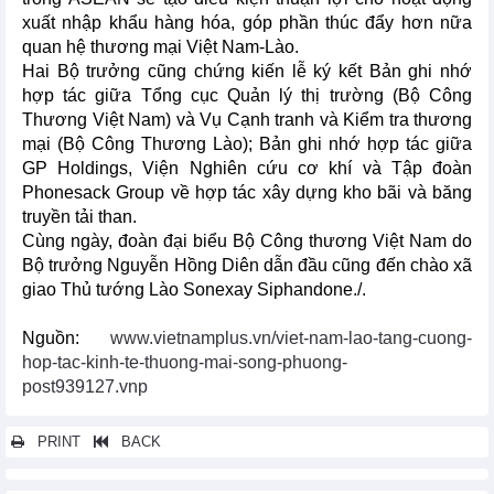
xuất nhập khẩu hàng hóa, góp phần thúc đẩy hơn nữa
quan hệ thương mại Việt Nam-Lào.
Hai Bộ trưởng cũng chứng kiến lễ ký kết Bản ghi nhớ
hợp tác giữa Tổng cục Quản lý thị trường (Bộ Công
Thương Việt Nam) và Vụ Cạnh tranh và Kiểm tra thương
mại (Bộ Công Thương Lào); Bản ghi nhớ hợp tác giữa
GP Holdings, Viện Nghiên cứu cơ khí và Tập đoàn
Phonesack Group về hợp tác xây dựng kho bãi và băng
truyền tải than.
Cùng ngày, đoàn đại biểu Bộ Công thương Việt Nam do
Bộ trưởng Nguyễn Hồng Diên dẫn đầu cũng đến chào xã
giao Thủ tướng Lào Sonexay Siphandone./.
Nguồn:
www.vietnamplus.vn/viet-nam-lao-tang-cuong-
hop-tac-kinh-te-thuong-mai-song-phuong-
post939127.vnp
PRINT
BACK