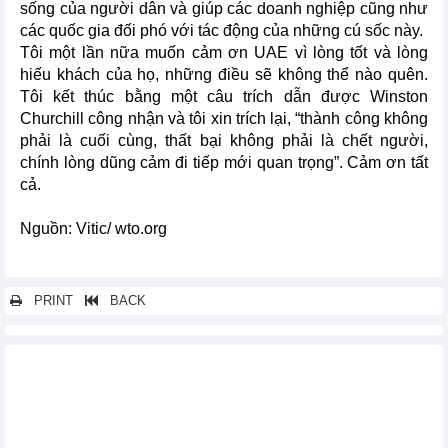
sống của người dân và giúp các doanh nghiệp cũng như
các quốc gia đối phó với tác động của những cú sốc này.
Tôi một lần nữa muốn cảm ơn UAE vì lòng tốt và lòng
hiếu khách của họ, những điều sẽ không thể nào quên.
Tôi kết thúc bằng một câu trích dẫn được Winston
Churchill công nhận và tôi xin trích lại, “thành công không
phải là cuối cùng, thất bại không phải là chết người,
chính lòng dũng cảm đi tiếp mới quan trọng”. Cảm ơn tất
cả.
Nguồn: Vitic/ wto.org
PRINT
BACK
Các tin khác...
Việt Nam là đối tác thương mại lớn thứ 6 trên thế giới của
Trung Quốc
Tận dụng hơn nữa các ưu đãi từ CPTPP để gia tăng kim ngạch