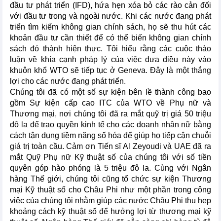
đầu tư phát triển (IFD), hứa hẹn xóa bỏ các rào cản đối
với đầu tư trong và ngoài nước. Khi các nước đang phát
triển tìm kiếm không gian chính sách, họ sẽ thu hút các
khoản đầu tư cần thiết để có thể biến không gian chính
sách đó thành hiện thực. Tôi hiểu rằng các cuộc thảo
luận về khía cạnh pháp lý của việc đưa điều này vào
khuôn khổ WTO sẽ tiếp tục ở Geneva. Đây là một thắng
lợi cho các nước đang phát triển.
Chúng tôi đã có một số sự kiện bên lề thành công bao
gồm Sự kiện cấp cao ITC của WTO về Phụ nữ và
Thương mại, nơi chúng tôi đã ra mắt quỹ trị giá 50 triệu
đô la để trao quyền kinh tế cho các doanh nhân nữ bằng
cách tận dụng tiềm năng số hóa để giúp họ tiếp cận chuỗi
giá trị toàn cầu. Cảm ơn Tiến sĩ Al Zeyoudi và UAE đã ra
mắt Quỹ Phụ nữ Kỹ thuật số của chúng tôi với số tiền
quyên góp hào phóng là 5 triệu đô la. Cùng với Ngân
hàng Thế giới, chúng tôi cũng tổ chức sự kiện Thương
mại Kỹ thuật số cho Châu Phi như một phần trong công
việc của chúng tôi nhằm giúp các nước Châu Phi thu hẹp
khoảng cách kỹ thuật số để hưởng lợi từ thương mại kỹ