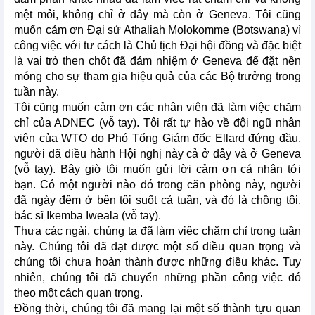
mệt mỏi, không chỉ ở đây mà còn ở Geneva. Tôi cũng
muốn cảm ơn Đại sứ Athaliah Molokomme (Botswana) vì
công việc với tư cách là Chủ tịch Đại hội đồng và đặc biệt
là vai trò then chốt đã đảm nhiệm ở Geneva để đặt nền
móng cho sự tham gia hiệu quả của các Bộ trưởng trong
tuần này.
Tôi cũng muốn cảm ơn các nhân viên đã làm việc chăm
chỉ của ADNEC (vỗ tay). Tôi rất tự hào về đội ngũ nhân
viên của WTO do Phó Tổng Giám đốc Ellard đứng đầu,
người đã điều hành Hội nghị này cả ở đây và ở Geneva
(vỗ tay). Bây giờ tôi muốn gửi lời cảm ơn cá nhân tới
bạn. Có một người nào đó trong căn phòng này, người
đã ngày đêm ở bên tôi suốt cả tuần, và đó là chồng tôi,
bác sĩ Ikemba Iweala (vỗ tay).
Thưa các ngài, chúng ta đã làm việc chăm chỉ trong tuần
này. Chúng tôi đã đạt được một số điều quan trọng và
chúng tôi chưa hoàn thành được những điều khác. Tuy
nhiên, chúng tôi đã chuyển những phần công việc đó
theo một cách quan trọng.
Đồng thời, chúng tôi đã mang lại một số thành tựu quan