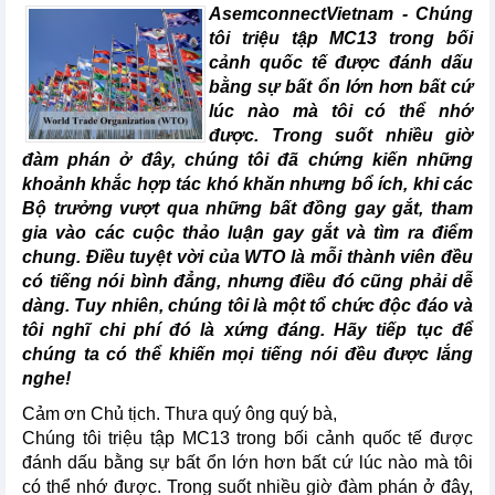
AsemconnectVietnam - Chúng
tôi triệu tập MC13 trong bối
cảnh quốc tế được đánh dấu
bằng sự bất ổn lớn hơn bất cứ
lúc nào mà tôi có thể nhớ
được. Trong suốt nhiều giờ
đàm phán ở đây, chúng tôi đã chứng kiến những
khoảnh khắc hợp tác khó khăn nhưng bổ ích, khi các
Bộ trưởng vượt qua những bất đồng gay gắt, tham
gia vào các cuộc thảo luận gay gắt và tìm ra điểm
chung. Điều tuyệt vời của WTO là mỗi thành viên đều
có tiếng nói bình đẳng, nhưng điều đó cũng phải dễ
dàng. Tuy nhiên, chúng tôi là một tổ chức độc đáo và
tôi nghĩ chi phí đó là xứng đáng. Hãy tiếp tục để
chúng ta có thể khiến mọi tiếng nói đều được lắng
nghe!
Cảm ơn Chủ tịch. Thưa quý ông quý bà,
Chúng tôi triệu tập MC13 trong bối cảnh quốc tế được
đánh dấu bằng sự bất ổn lớn hơn bất cứ lúc nào mà tôi
có thể nhớ được. Trong suốt nhiều giờ đàm phán ở đây,