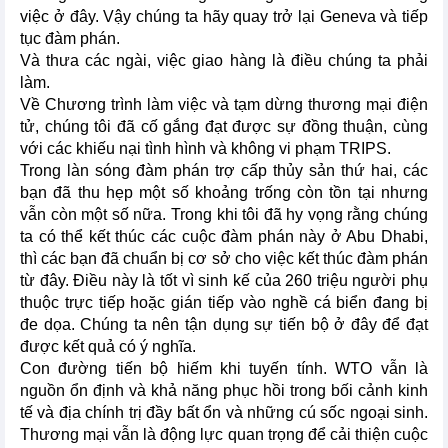
việc ở đây. Vậy chúng ta hãy quay trở lại Geneva và tiếp
tục đàm phán.
Và thưa các ngài, việc giao hàng là điều chúng ta phải
làm.
Về Chương trình làm việc và tạm dừng thương mại điện
tử, chúng tôi đã cố gắng đạt được sự đồng thuận, cùng
với các khiếu nại tình hình và không vi phạm TRIPS.
Trong làn sóng đàm phán trợ cấp thủy sản thứ hai, các
bạn đã thu hẹp một số khoảng trống còn tồn tại nhưng
vẫn còn một số nữa. Trong khi tôi đã hy vọng rằng chúng
ta có thể kết thúc các cuộc đàm phán này ở Abu Dhabi,
thì các bạn đã chuẩn bị cơ sở cho việc kết thúc đàm phán
từ đây. Điều này là tốt vì sinh kế của 260 triệu người phụ
thuộc trực tiếp hoặc gián tiếp vào nghề cá biển đang bị
đe dọa. Chúng ta nên tận dụng sự tiến bộ ở đây để đạt
được kết quả có ý nghĩa.
Con đường tiến bộ hiếm khi tuyến tính. WTO vẫn là
nguồn ổn định và khả năng phục hồi trong bối cảnh kinh
tế và địa chính trị đầy bất ổn và những cú sốc ngoại sinh.
Thương mại vẫn là động lực quan trọng để cải thiện cuộc