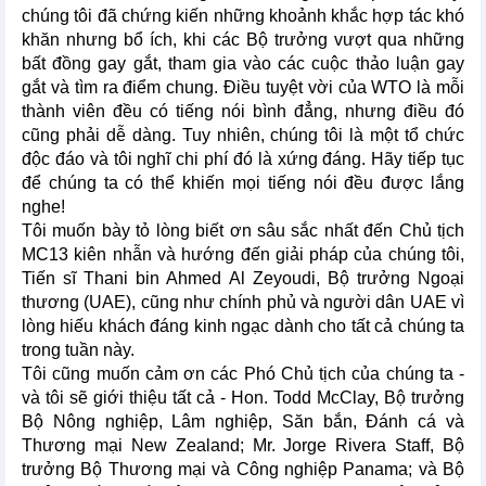
chúng tôi đã chứng kiến những khoảnh khắc hợp tác khó
khăn nhưng bổ ích, khi các Bộ trưởng vượt qua những
bất đồng gay gắt, tham gia vào các cuộc thảo luận gay
gắt và tìm ra điểm chung. Điều tuyệt vời của WTO là mỗi
thành viên đều có tiếng nói bình đẳng, nhưng điều đó
cũng phải dễ dàng. Tuy nhiên, chúng tôi là một tổ chức
độc đáo và tôi nghĩ chi phí đó là xứng đáng. Hãy tiếp tục
để chúng ta có thể khiến mọi tiếng nói đều được lắng
nghe!
Tôi muốn bày tỏ lòng biết ơn sâu sắc nhất đến Chủ tịch
MC13 kiên nhẫn và hướng đến giải pháp của chúng tôi,
Tiến sĩ Thani bin Ahmed Al Zeyoudi, Bộ trưởng Ngoại
thương (UAE), cũng như chính phủ và người dân UAE vì
lòng hiếu khách đáng kinh ngạc dành cho tất cả chúng ta
trong tuần này.
Tôi cũng muốn cảm ơn các Phó Chủ tịch của chúng ta -
và tôi sẽ giới thiệu tất cả - Hon. Todd McClay, Bộ trưởng
Bộ Nông nghiệp, Lâm nghiệp, Săn bắn, Đánh cá và
Thương mại New Zealand; Mr. Jorge Rivera Staff, Bộ
trưởng Bộ Thương mại và Công nghiệp Panama; và Bộ