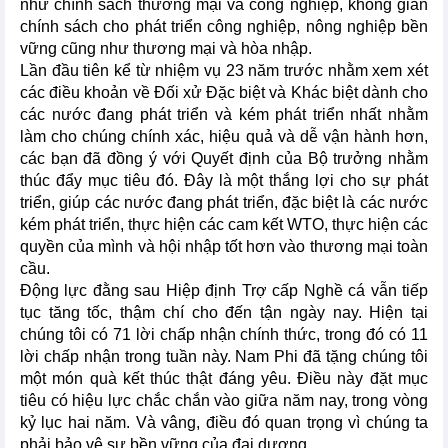
như chính sách thương mại và công nghiệp, không gian
chính sách cho phát triển công nghiệp, nông nghiệp bền
vững cũng như thương mại và hòa nhập.
Lần đầu tiên kể từ nhiệm vụ 23 năm trước nhằm xem xét
các điều khoản về Đối xử Đặc biệt và Khác biệt dành cho
các nước đang phát triển và kém phát triển nhất nhằm
làm cho chúng chính xác, hiệu quả và dễ vận hành hơn,
các bạn đã đồng ý với Quyết định của Bộ trưởng nhằm
thúc đẩy mục tiêu đó. Đây là một thắng lợi cho sự phát
triển, giúp các nước đang phát triển, đặc biệt là các nước
kém phát triển, thực hiện các cam kết WTO, thực hiện các
quyền của mình và hội nhập tốt hơn vào thương mại toàn
cầu.
Động lực đằng sau Hiệp định Trợ cấp Nghề cá vẫn tiếp
tục tăng tốc, thậm chí cho đến tận ngày nay. Hiện tại
chúng tôi có 71 lời chấp nhận chính thức, trong đó có 11
lời chấp nhận trong tuần này. Nam Phi đã tặng chúng tôi
một món quà kết thúc thật đáng yêu. Điều này đặt mục
tiêu có hiệu lực chắc chắn vào giữa năm nay, trong vòng
kỷ lục hai năm. Và vâng, điều đó quan trọng vì chúng ta
phải bảo vệ sự bền vững của đại dương.