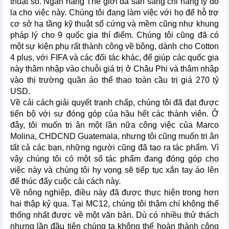
thuật số. Ngân hàng Thế giới đã sẵn sàng chi hàng tỷ đô
la cho việc này. Chúng tôi đang làm việc với họ để hỗ trợ
cơ sở hạ tầng kỹ thuật số cứng và mềm cũng như khung
pháp lý cho 9 quốc gia thí điểm. Chúng tôi cũng đã có
một sự kiện phụ rất thành công về bông, dành cho Cotton
4 plus, với FIFA và các đối tác khác, để giúp các quốc gia
này thâm nhập vào chuỗi giá trị ở Châu Phi và thâm nhập
vào thị trường quần áo thể thao toàn cầu trị giá 270 tỷ
USD.
Về cải cách giải quyết tranh chấp, chúng tôi đã đạt được
tiến bộ với sự đóng góp của hầu hết các thành viên. Ở
đây, tôi muốn tri ân một lần nữa công việc của Marco
Molina, CHDCND Guatemala, nhưng tôi cũng muốn tri ân
tất cả các bạn, những người cũng đã tạo ra tác phẩm. Vì
vậy chúng tôi có một số tác phẩm đang đóng góp cho
việc này và chúng tôi hy vọng sẽ tiếp tục xắn tay áo lên
để thúc đẩy cuộc cải cách này.
Về nông nghiệp, điều này đã được thực hiện trong hơn
hai thập kỷ qua. Tại MC12, chúng tôi thậm chí không thể
thống nhất được về một văn bản. Dù có nhiều thử thách
nhưng lần đầu tiên chúng ta không thể hoàn thành công