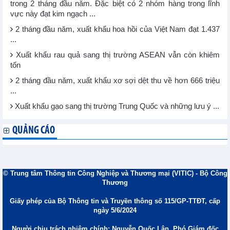
trong 2 tháng đầu năm. Đặc biệt có 2 nhóm hàng trong lĩnh
vực này đạt kim ngạch ...
2 tháng đầu năm, xuất khẩu hoa hồi của Việt Nam đạt 1.437
...
Xuất khẩu rau quả sang thị trường ASEAN vẫn còn khiêm
tốn
2 tháng đầu năm, xuất khẩu xơ sợi dệt thu về hơn 666 triệu
...
Xuất khẩu gạo sang thị trường Trung Quốc và những lưu ý ...
QUẢNG CÁO
© Trung tâm Thông tin Công Nghiệp và Thương mại (VITIC) - Bộ Công
Thương
Giấy phép của Bộ Thông tin và Truyền thông số 115/GP-TTĐT, cấp
ngày 5/6/2024
Người chịu trách nhiệm chính: Nguyễn Quốc Lân, Phó Giám đốc