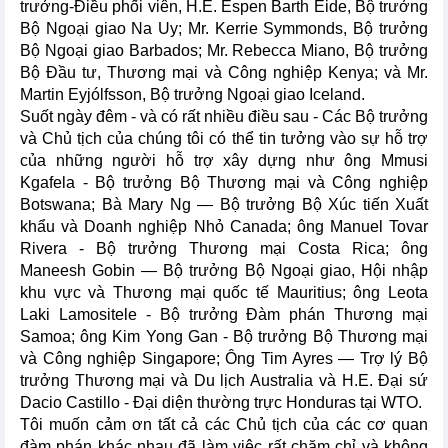
trưởng-Điều phối viên, H.E. Espen Barth Eide, Bộ trưởng
Bộ Ngoại giao Na Uy; Mr. Kerrie Symmonds, Bộ trưởng
Bộ Ngoại giao Barbados; Mr. Rebecca Miano, Bộ trưởng
Bộ Đầu tư, Thương mại và Công nghiệp Kenya; và Mr.
Martin Eyjólfsson, Bộ trưởng Ngoại giao Iceland.
Suốt ngày đêm - và có rất nhiều điều sau - Các Bộ trưởng
và Chủ tịch của chúng tôi có thể tin tưởng vào sự hỗ trợ
của những người hỗ trợ xây dựng như ông Mmusi
Kgafela - Bộ trưởng Bộ Thương mại và Công nghiệp
Botswana; Bà Mary Ng — Bộ trưởng Bộ Xúc tiến Xuất
khẩu và Doanh nghiệp Nhỏ Canada; ông Manuel Tovar
Rivera - Bộ trưởng Thương mại Costa Rica; ông
Maneesh Gobin — Bộ trưởng Bộ Ngoại giao, Hội nhập
khu vực và Thương mại quốc tế Mauritius; ông Leota
Laki Lamositele - Bộ trưởng Đàm phán Thương mại
Samoa; ông Kim Yong Gan - Bộ trưởng Bộ Thương mại
và Công nghiệp Singapore; Ông Tim Ayres — Trợ lý Bộ
trưởng Thương mại và Du lịch Australia và H.E. Đại sứ
Dacio Castillo - Đại diện thường trực Honduras tại WTO.
Tôi muốn cảm ơn tất cả các Chủ tịch của các cơ quan
đàm phán khác nhau đã làm việc rất chăm chỉ và không