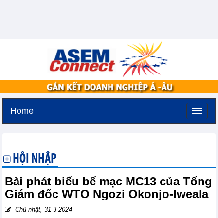
Home
Thứ năm, 6-8-2026 -
8:48
GMT+7
HỘI NHẬP
Bài phát biểu bế mạc MC13 của Tổng
Giám đốc WTO Ngozi Okonjo-Iweala
Chủ nhật, 31-3-2024