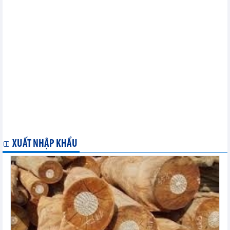
khối Mercosur"
Thúc đẩy hợp tác giữa các địa phương của Việt Nam với bang
Maryland của Mỹ
Hoa Kỳ khởi xướng điều tra tự vệ với xơ sợi staple nhân tạo từ
polyeste
Argentina coi Việt Nam là thị trường quan trọng nhất trong
ASEAN
Việt Nam và Nhật Bản thúc đẩy hợp tác trong lĩnh vực tài chính
Việt Nam-New Zealand hướng tới kim ngạch thương mại 2 tỷ
USD trong năm 2024
Việt Nam và Australia ký biên bản ghi nhớ hợp tác tài chính cho
giai đoạn mới
Việt Nam trong mối quan hệ ngày càng mở rộng giữa ASEAN và
Canada
XUẤT NHẬP KHẨU