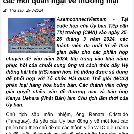
các mối quan ngại về thương mại
Thứ sáu, 29-3-2024
AsemconnectVietnam - Tại
cuộc họp của Ủy ban Tiếp cận
Thị trường (CMA) vào ngày 25-
26 tháng 3 năm 2024, các
thành viên đã nhất trí về thời
gian biểu cho các phiên họp
chuyên đề vào năm 2024, tập trung vào khả năng
phục hồi của chuỗi cung ứng và cách thúc đẩy Hệ
thống hài hòa (HS) xanh hơn, hệ thống được sử dụng
để phối hợp với Tổ chức Hải quan Thế giới (WCO)
phân loại hàng hóa buôn bán. Các thành viên cũng
giải quyết nhiều vấn đề thương mại và bầu ông
Kenya Uehara (Nhật Bản) làm Chủ tịch lâm thời của
Ủy ban.
Chủ tịch sắp mãn nhiệm, ông Renata Cristaldo
(Paraguay), đã yêu cầu Ủy ban đồng ý về một loạt các
phiên họp theo chủ đề do các thành viên WTO điều hành