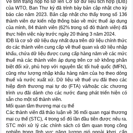
Về tình trạng nộp hồ sơ lên Cơ sở dữ liệu tích hợp (IDB)
của WTO, Ban Thư ký đã trình bày bản cập nhật cho kỳ
báo cáo năm 2023. Bản cập nhật cho thấy trong số 136
thành viên dự kiến nộp thông báo về mức thuế áp dụng
của mình, 84 thành viên (62% trong số đó thành viên) đã
thực hiện việc này trước ngày 20 tháng 3 năm 2024.
IDB là cơ sở dữ liệu duy nhất dựa trên dữ liệu chính thức
do các thành viên cung cấp về thuế quan và dữ liệu nhập
khẩu, chứa dữ liệu được cung cấp hàng năm về các mức
thuế mà các thành viên áp dụng trên cơ sở không phân
biệt đối xử, phù hợp với nguyên tắc tối huệ quốc (MFN),
cũng như lượng nhập khẩu hàng năm của họ theo dòng
thuế và nước xuất xứ. Dữ liệu về thuế ưu đãi theo các
hiệp định thương mại tự do (FTA) và/hoặc các chương
trình ưu đãi dành cho các nước đang phát triển hiện có
sẵn cho một số thành viên.
Mối quan tâm thương mại cụ thể
Các thành viên đã thảo luận về 36 mối quan ngại thương
mại cụ thể (STC), 4 trong số đó lần đầu tiên được nêu ra.
STC mới xử lý các chính sách có tầm quan trọng công
nghiệp trong lĩnh vực năng lượng gió ngoài khơi, cấp