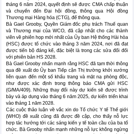
tháng 6 năm 2024, quyết định sẽ được CMA chấp thuận
và chuyển đến Đại hội đồng, thông qua Hội đồng
Thương mại Hàng hóa (CTG), để thông qua.
Bà Gael Grooby, Quyền Giám đốc phụ trách Thuế quan
và Thương mại của WCO, đã cập nhật cho các thành
viên về phiên họp mới nhất của Ủy ban Hệ thống Hài hòa
(HSC) được tổ chức vào tháng 3 năm 2024, nơi đã đạt
được tiến bộ đáng kể, đặc biệt là trong các sửa đổi đối
với phiên bản HS 2028.
Bà Gael Grooby nhấn mạnh rằng HSC đã tạm thời thông
qua đề xuất do Ủy ban Tiếp cận Thị trường khởi xướng
liên quan đến một số khẩu trang và mặt nạ phòng độc,
như được xác định trong thông báo CMA gửi HSC
(G/MA/409). Những thay đổi này dự kiến sẽ được trình
bày và áp dụng vào tháng 6 năm 2025, dự kiến triển khai
vào tháng 1 năm 2028.
Các cuộc thảo luận về vắc xin do Tổ chức Y tế Thế giới
(WHO) đề xuất cũng đã được đề cập, cho thấy nỗ lực
hợp tác hướng tới các sáng kiến y tế toàn cầu của ba tổ
chức. Bà Grooby nhấn mạnh những nỗ lực không ngừng