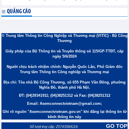
QUẢNG CÁO
© Trung tâm Thông tin Công Nghiệp và Thương mại (VITIC) - Bộ Công
Thương
Giấy phép của Bộ Thông tin và Truyền thông số 115/GP-TTĐT, cấp
ngày 5/6/2024
Người chịu trách nhiệm chính: Nguyễn Quốc Lân, Phó Giám đốc
Trung tâm Thông tin Công nghiệp và Thương mại
Địa chỉ: Tòa nhà Bộ Công Thương, số 655 Phạm Văn Đồng, phường
Nghĩa Đô, thành phố Hà Nội.
ĐT: (04)39341911; (04)38251312 và Fax: (04)38251312
Email: Asemconnectvietnam@gmail.com;
Ghi rõ nguồn "Asemconnectvietnam.gov.vn" khi đăng lại thông tin từ
kênh thông tin này
GO TOP
Số lượt truy cập: 25743584116