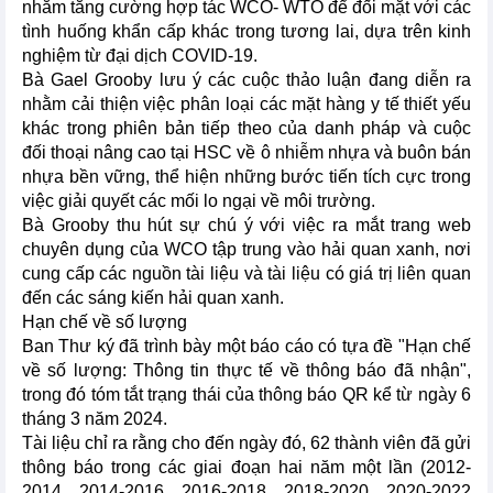
nhằm tăng cường hợp tác WCO- WTO để đối mặt với các
tình huống khẩn cấp khác trong tương lai, dựa trên kinh
nghiệm từ đại dịch COVID-19.
Bà Gael Grooby lưu ý các cuộc thảo luận đang diễn ra
nhằm cải thiện việc phân loại các mặt hàng y tế thiết yếu
khác trong phiên bản tiếp theo của danh pháp và cuộc
đối thoại nâng cao tại HSC về ô nhiễm nhựa và buôn bán
nhựa bền vững, thể hiện những bước tiến tích cực trong
việc giải quyết các mối lo ngại về môi trường.
Bà Grooby thu hút sự chú ý với việc ra mắt trang web
chuyên dụng của WCO tập trung vào hải quan xanh, nơi
cung cấp các nguồn tài liệu và tài liệu có giá trị liên quan
đến các sáng kiến hải quan xanh.
Hạn chế về số lượng
Ban Thư ký đã trình bày một báo cáo có tựa đề "Hạn chế
về số lượng: Thông tin thực tế về thông báo đã nhận",
trong đó tóm tắt trạng thái của thông báo QR kể từ ngày 6
tháng 3 năm 2024.
Tài liệu chỉ ra rằng cho đến ngày đó, 62 thành viên đã gửi
thông báo trong các giai đoạn hai năm một lần (2012-
2014, 2014-2016, 2016-2018, 2018-2020, 2020-2022