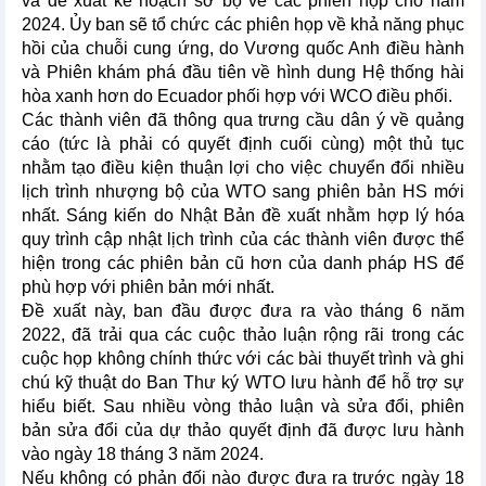
và đề xuất kế hoạch sơ bộ về các phiên họp cho năm
2024. Ủy ban sẽ tổ chức các phiên họp về khả năng phục
hồi của chuỗi cung ứng, do Vương quốc Anh điều hành
và Phiên khám phá đầu tiên về hình dung Hệ thống hài
hòa xanh hơn do Ecuador phối hợp với WCO điều phối.
Các thành viên đã thông qua trưng cầu dân ý về quảng
cáo (tức là phải có quyết định cuối cùng) một thủ tục
nhằm tạo điều kiện thuận lợi cho việc chuyển đổi nhiều
lịch trình nhượng bộ của WTO sang phiên bản HS mới
nhất. Sáng kiến do Nhật Bản đề xuất nhằm hợp lý hóa
quy trình cập nhật lịch trình của các thành viên được thể
hiện trong các phiên bản cũ hơn của danh pháp HS để
phù hợp với phiên bản mới nhất.
Đề xuất này, ban đầu được đưa ra vào tháng 6 năm
2022, đã trải qua các cuộc thảo luận rộng rãi trong các
cuộc họp không chính thức với các bài thuyết trình và ghi
chú kỹ thuật do Ban Thư ký WTO lưu hành để hỗ trợ sự
hiểu biết. Sau nhiều vòng thảo luận và sửa đổi, phiên
bản sửa đổi của dự thảo quyết định đã được lưu hành
vào ngày 18 tháng 3 năm 2024.
Nếu không có phản đối nào được đưa ra trước ngày 18