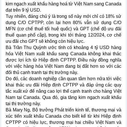
kim ngạch xuất khẩu hàng hoá từ Việt Nam sang Canada
đạt trên 9 tỷ USD.
Tuy nhiên, đáng chú ý là trong số này mới chỉ có 18% sử
dụng C/O CPTPP, còn lại hơn 80% vẫn sử dụng C/O
MFN (cơ chế thuế tối huệ quốc) và GPT (chế độ ưu đãi
thuế quan phổ cập), trong khi tới tháng 12/2024, cơ chế
ưu đãi cho GPT sẽ không còn hiệu lực.
Bà Trần Thu Quỳnh ước tính có khoảng 4 tỷ USD hàng
hóa Việt Nam xuất khẩu sang Canada không khai thác
được lợi ích từ Hiệp định CPTPP. Điều này đồng nghĩa
với việc hàng hóa Việt Nam đang bị đắt hơn so với các
đối thủ cạnh tranh tại thị trường này.
Do đó, các doanh nghiệp cần quan tâm hơn nữa tới việc
khai thác ưu đãi Hiệp định CPTPP và đáp ứng các quy
tắc xuất xứ để nâng cao lợi thế cạnh tranh cho hàng Việt
Nam tại Canada. Qua đó, gia tăng kim ngạch xuất khẩu
tại thị trường này.
Bà Mary Ng, Bộ trưởng Phát triển kinh tế, thương mại và
xúc tiến xuất khẩu Canada cho biết kể từ khi Hiệp định
CPTPP có hiệu lực, thương mại hai chiều Việt Nam và