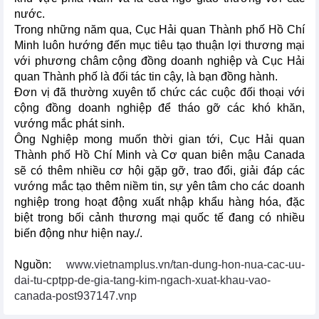
nước.
Trong những năm qua, Cục Hải quan Thành phố Hồ Chí
Minh luôn hướng đến mục tiêu tạo thuận lợi thương mại
với phương châm cộng đồng doanh nghiệp và Cục Hải
quan Thành phố là đối tác tin cậy, là bạn đồng hành.
Đơn vị đã thường xuyên tổ chức các cuộc đối thoại với
cộng đồng doanh nghiệp để tháo gỡ các khó khăn,
vướng mắc phát sinh.
Ông Nghiệp mong muốn thời gian tới, Cục Hải quan
Thành phố Hồ Chí Minh và Cơ quan biên mậu Canada
sẽ có thêm nhiều cơ hội gặp gỡ, trao đổi, giải đáp các
vướng mắc tạo thêm niềm tin, sự yên tâm cho các doanh
nghiệp trong hoạt động xuất nhập khẩu hàng hóa, đặc
biệt trong bối cảnh thương mại quốc tế đang có nhiều
biến động như hiện nay./.
Nguồn:
www.vietnamplus.vn/tan-dung-hon-nua-cac-uu-
dai-tu-cptpp-de-gia-tang-kim-ngach-xuat-khau-vao-
canada-post937147.vnp