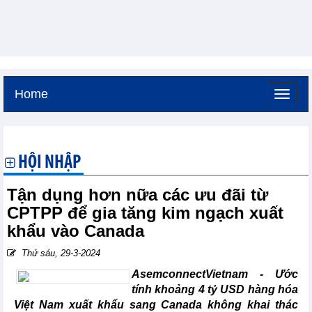
Home
Thứ sáu, 7-8-2026 -
3:4
GMT+7
HỘI NHẬP
Tận dụng hơn nữa các ưu đãi từ
CPTPP để gia tăng kim ngạch xuất
khẩu vào Canada
Thứ sáu, 29-3-2024
AsemconnectVietnam - Ước
tính khoảng 4 tỷ USD hàng hóa
Việt Nam xuất khẩu sang Canada không khai thác