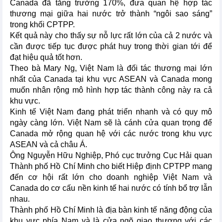
Canada đã tăng trưởng 170%, đưa quan hệ hợp tác
thương mại giữa hai nước trở thành “ngôi sao sáng”
trong khối CPTPP.
Kết quả này cho thấy sự nỗ lực rất lớn của cả 2 nước và
cần được tiếp tục được phát huy trong thời gian tới để
đạt hiệu quả tốt hơn.
Theo bà Mary Ng, Việt Nam là đối tác thương mại lớn
nhất của Canada tại khu vực ASEAN và Canada mong
muốn nhân rộng mô hình hợp tác thành công này ra cả
khu vực.
Kinh tế Việt Nam đang phát triển nhanh và có quy mô
ngày càng lớn. Việt Nam sẽ là cánh cửa quan trọng để
Canada mở rộng quan hệ với các nước trong khu vực
ASEAN và cả châu Á.
Ông Nguyễn Hữu Nghiệp, Phó cục trưởng Cục Hải quan
Thành phố Hồ Chí Minh cho biết Hiệp định CPTPP mang
đến cơ hội rất lớn cho doanh nghiệp Việt Nam và
Canada do cơ cấu nền kinh tế hai nước có tính bổ trợ lẫn
nhau.
Thành phố Hồ Chí Minh là địa bàn kinh tế năng động của
khu vực phía Nam và là cửa ngõ giao thương với các