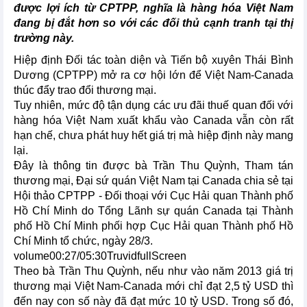
được lợi ích từ CPTPP, nghĩa là hàng hóa Việt Nam
đang bị đắt hơn so với các đối thủ cạnh tranh tại thị
trường này.
Hiệp định Đối tác toàn diện và Tiến bộ xuyên Thái Bình
Dương (CPTPP) mở ra cơ hội lớn để Việt Nam-Canada
thúc đẩy trao đổi thương mại.
Tuy nhiên, mức độ tận dụng các ưu đãi thuế quan đối với
hàng hóa Việt Nam xuất khẩu vào Canada vẫn còn rất
hạn chế, chưa phát huy hết giá trị mà hiệp định này mang
lại.
Đây là thông tin được bà Trần Thu Quỳnh, Tham tán
thương mại, Đại sứ quán Việt Nam tại Canada chia sẻ tại
Hội thảo CPTPP - Đối thoại với Cục Hải quan Thành phố
Hồ Chí Minh do Tổng Lãnh sự quán Canada tại Thành
phố Hồ Chí Minh phối hợp Cục Hải quan Thành phố Hồ
Chí Minh tổ chức, ngày 28/3.
volume00:27/05:30TruvidfullScreen
Theo bà Trần Thu Quỳnh, nếu như vào năm 2013 giá trị
thương mại Việt Nam-Canada mới chỉ đạt 2,5 tỷ USD thì
đến nay con số này đã đạt mức 10 tỷ USD. Trong số đó,