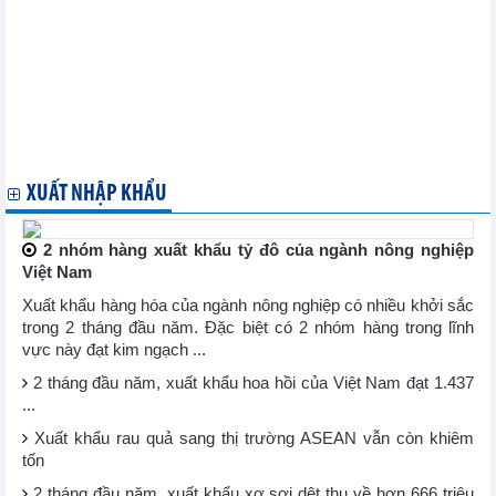
USD trong năm 2024
Việt Nam và Australia ký biên bản ghi nhớ hợp tác tài chính cho
giai đoạn mới
Việt Nam trong mối quan hệ ngày càng mở rộng giữa ASEAN và
Canada
Australia đầu tư hơn 2 tỷ USD vào 45 tỉnh, thành của Việt Nam
Chuyên gia kinh tế Uruguay đánh giá cao tiềm năng hợp tác
Mercosur-Việt Nam
XUẤT NHẬP KHẨU
2 nhóm hàng xuất khẩu tỷ đô của ngành nông nghiệp
Việt Nam
Xuất khẩu hàng hóa của ngành nông nghiệp có nhiều khởi sắc
trong 2 tháng đầu năm. Đặc biệt có 2 nhóm hàng trong lĩnh
vực này đạt kim ngạch ...
2 tháng đầu năm, xuất khẩu hoa hồi của Việt Nam đạt 1.437
...
Xuất khẩu rau quả sang thị trường ASEAN vẫn còn khiêm
tốn
2 tháng đầu năm, xuất khẩu xơ sợi dệt thu về hơn 666 triệu