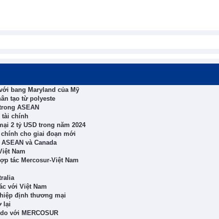
 với bang Maryland của Mỹ
ân tạo từ polyeste
t trong ASEAN
 tài chính
ại 2 tỷ USD trong năm 2024
i chính cho giai đoạn mới
a ASEAN và Canada
 Việt Nam
hợp tác Mercosur-Việt Nam
ralia
ác với Việt Nam
hiệp định thương mại
 lại
tự do với MERCOSUR