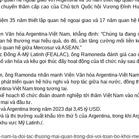
 chuyến thăm cấp cao của Chủ tịch Quốc hội Vương Đình Hu
niệm 35 năm thiết lập quan hệ ngoại giao và 17 năm quan hệ 
n Văn hóa Argentina-Việt Nam, khẳng định: “Chúng ta đang 
 quan hệ thương mại hiệu quả, do đó, cần tăng cường mối liên k
i quan hệ giữa Mercosur và ASEAN.”
tác Đông Á-Mỹ Latinh (FEALAC), ông Ramoneda đánh giá cao 
hố văn hóa và kêu gọi thúc đẩy hoạt động của tổ chức này sau đ
am, ông Ramonda nhấn mạnh Viện Văn hóa Argentina-Việt Nam
phát triển quan hệ hữu nghị và hợp tác giữa hai nước, đồng t
tina-Việt Nam trong tương lai.
 hoạch tổ chức đoàn doanh nghiệp tới thăm Việt Nam vào n
mại và đầu tư.
và Argentina trong năm 2023 đạt 3,45 tỷ USD.
à là thị trường xuất khẩu lớn thứ 5 của Argentina, trong khi Ar
khu vực Mỹ Latinh./.
-nam-la-doi-tac-thuong-mai-quan-trong-doi-voi-toan-bo-khoi-me