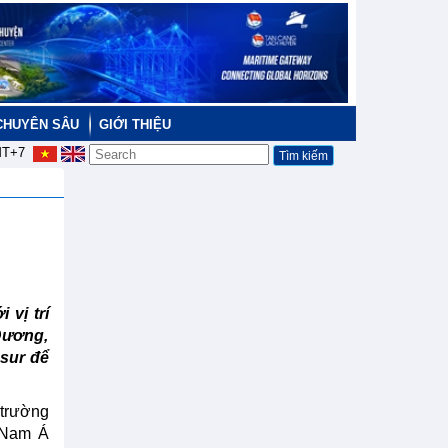
CHUYÊN SÂU
GIỚI THIỆU
T+7
vị trí
Dương,
osur để
 trường
 Nam Á