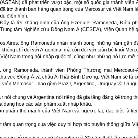
(ASEAN) đã phát triển vượt bậc, một số quốc gia thành viê
đã trở thành bạn hàng quan trọng của Mercosur và Việt Nam là
dụ điển hình.
Đây là lời khẳng định của ông Ezequiel Ramoneda, Điều ph
Trung tâm Nghiên cứu Đông Nam Á (CESEA), Viện Quan hệ q
nos Aires, ông Ramoneda nhấn mạnh trong những năm gần đâ
không chỉ đối với Argentina, mà còn đối với toàn bộ khối Merco
Việt Nam trong hội nhập quốc tế, cũng như những nỗ lực mở r
 lai, ông Ramoneda, thành viên Phòng Thương mại Mercosur
 ở khu vực Đông Á và châu Á-Thái Bình Dương, Việt Nam sẽ là 
 viên Mercosur - bao gồm Brazil, Argentina, Uruguay và Urugu
 nói chung và Argentina nói riêng đã gia tăng đáng kể trong th
đa dạng hóa các sản phẩm xuất nhập khẩu.
ản phẩm thế mạnh của Việt Nam và ngược lại, đặc biệt là ti
 tầm quan trọng của việc duy trì hợp tác truyền thống giữa V
 quan hệ ngoại giao với Argentina và 30 năm thiết lập quan h