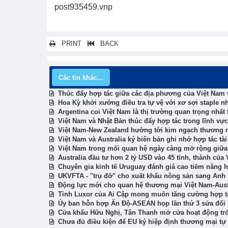
post935459.vnp
PRINT
BACK
Các tin khác...
Thúc đẩy hợp tác giữa các địa phương của Việt Nam
Hoa Kỳ khởi xướng điều tra tự vệ với xơ sợi staple nh
Argentina coi Việt Nam là thị trường quan trọng nhấ
Việt Nam và Nhật Bản thúc đẩy hợp tác trong lĩnh vực
Việt Nam-New Zealand hướng tới kim ngạch thương m
Việt Nam và Australia ký biên bản ghi nhớ hợp tác tà
Việt Nam trong mối quan hệ ngày càng mở rộng giữ
Australia đầu tư hơn 2 tỷ USD vào 45 tỉnh, thành của
Chuyên gia kinh tế Uruguay đánh giá cao tiềm năng 
UKVFTA - "trụ đỡ" cho xuất khẩu nông sản sang Anh
Động lực mới cho quan hệ thương mại Việt Nam-Aust
Tỉnh Luxor của Ai Cập mong muốn tăng cường hợp t
Ủy ban hỗn hợp Ấn Độ-ASEAN họp lần thứ 3 sửa đổi 
Cửa khẩu Hữu Nghị, Tân Thanh mở cửa hoạt động trở
Chưa đủ điều kiện để EU ký hiệp định thương mại 