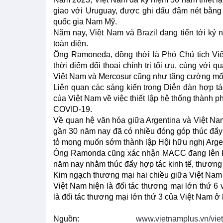
giao với Uruguay, được ghi dấu đậm nét bằng
quốc gia Nam Mỹ.
Năm nay, Việt Nam và Brazil đang tiến tới kỷ 
toàn diện.
Ông Ramoneda, đồng thời là Phó Chủ tịch Việ
thời điểm đối thoại chính trị tối ưu, cùng với
Việt Nam và Mercosur cũng như tăng cường mố
Liên quan các sáng kiến trong Diễn đàn hợp 
của Việt Nam về việc thiết lập hệ thống thành p
COVID-19.
Về quan hệ văn hóa giữa Argentina và Việt N
gần 30 năm nay đã có nhiều đóng góp thúc đẩy 
tỏ mong muốn sớm thành lập Hội hữu nghị Argen
Ông Ramonda cũng xác nhận MACC đang lên kế
năm nay nhằm thúc đẩy hợp tác kinh tế, thương 
Kim ngạch thương mại hai chiều giữa Việt Nam 
Việt Nam hiện là đối tác thương mại lớn thứ 6 v
là đối tác thương mại lớn thứ 3 của Việt Nam ở 
Nguồn:
www.vietnamplus.vn/viet