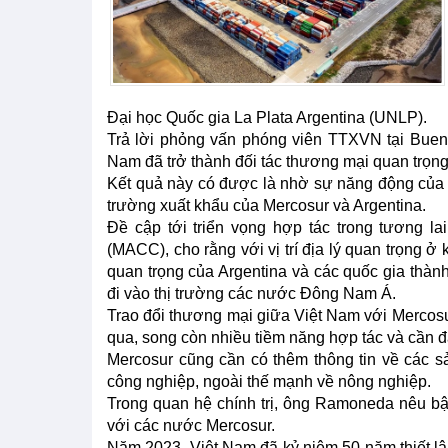
Đại học Quốc gia La Plata Argentina (UNLP).
Trả lời phỏng vấn phóng viên TTXVN tại Bue
Nam đã trở thành đối tác thương mại quan trọng 
Kết quả này có được là nhờ sự năng động của 
trường xuất khẩu của Mercosur và Argentina.
Đề cập tới triển vọng hợp tác trong tương
(MACC), cho rằng với vị trí địa lý quan trọng
quan trọng của Argentina và các quốc gia thành
đi vào thị trường các nước Đông Nam Á.
Trao đổi thương mại giữa Việt Nam với Mercosur
qua, song còn nhiều tiềm năng hợp tác và cần 
Mercosur cũng cần có thêm thông tin về các s
công nghiệp, ngoài thế mạnh về nông nghiệp.
Trong quan hệ chính trị, ông Ramoneda nêu bật
với các nước Mercosur.
Năm 2023, Việt Nam đã kỷ niệm 50 năm thiết lập