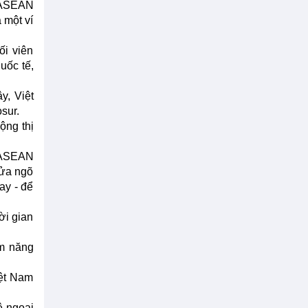
n ASEAN
 một ví
ối viên
uốc tế,
y, Việt
sur.
ộng thị
-ASEAN
cửa ngõ
ay - để
ời gian
ềm năng
iệt Nam
ệ ngoại