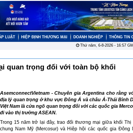
ÁP LUẬT
HIỆP ĐỊNH THƯƠNG MẠI
DOANH NGHIỆP
THÔNG TIN 
Thứ năm, 6-8-2026 -
16:57
GM
ại quan trọng đối với toàn bộ khối
AsemconnectVietnam - Chuyên gia Argentina cho rằng với 
địa lý quan trọng ở khu vực Đông Á và châu Á-Thái Bình 
Việt Nam là cửa ngõ quan trọng đối với các quốc gia Merc
đi vào thị trường ASEAN.
Trong 15 năm trở lại đây, trao đổi thương mại giữa khối Thị
chung Nam Mỹ (Mercosur) và Hiệp hội các quốc gia Đông