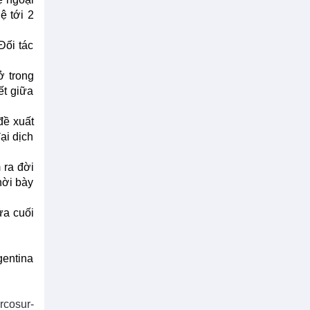
ệ tới 2
Đối tác
ở trong
ết giữa
đề xuất
ại dịch
 ra đời
hời bày
ửa cuối
gentina
rcosur-