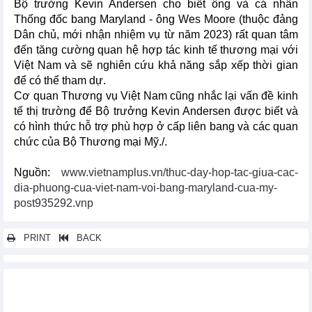
Bộ trưởng Kevin Andersen cho biết ông và cá nhân
Thống đốc bang Maryland - ông Wes Moore (thuộc đảng
Dân chủ, mới nhận nhiệm vụ từ năm 2023) rất quan tâm
đến tăng cường quan hệ hợp tác kinh tế thương mại với
Việt Nam và sẽ nghiên cứu khả năng sắp xếp thời gian
để có thể tham dự.
Cơ quan Thương vụ Việt Nam cũng nhắc lại vấn đề kinh
tế thị trường để Bộ trưởng Kevin Andersen được biết và
có hình thức hỗ trợ phù hợp ở cấp liên bang và các quan
chức của Bộ Thương mại Mỹ./.
Nguồn:
www.vietnamplus.vn/thuc-day-hop-tac-giua-cac-
dia-phuong-cua-viet-nam-voi-bang-maryland-cua-my-
post935292.vnp
PRINT
BACK
Các tin khác...
Hoa Kỳ khởi xướng điều tra tự vệ với xơ sợi staple nhân tạo từ