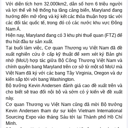
Với diện tích hơn 32.000km2, dân số hơn 6 triệu người
và lợi thế về hệ thống hạ tầng cảng biển, Maryland đang
hướng đến mở rộng và ký kết các thỏa thuận hợp tác với
các đối tác quốc tế, trong đó có các nước khu vực Đông
Nam Á.
Hiện nay, Maryland đang có 3 khu phi thuế quan (FTZ) để
thu hút đầu tư sản xuất.
Tại buổi làm việc, Cơ quan Thương vụ Việt Nam đã đề
xuất nghiên cứu ở cấp kỹ thuật để xem xét ký Bản ghi
nhớ (MoU) hợp tác giữa Bộ Công Thương Việt Nam và
chính quyền bang Maryland trên cơ sở từ một số MoU mà
Việt Nam đã ký với các bang Tây Virginia, Oregon và dự
kiến sắp tới với bang Washington.
Bộ trưởng Kevin Andersen đánh giá cao đề xuất trên và
cho biết sẽ trao đổi nội bộ và sớm có ý kiến về đề xuất
này.
Cơ quan Thương vụ Việt Nam cũng đã mời Bộ trưởng
Kevin Andersen tham dự sự kiện Vietnam International
Sourcing Expo vào tháng Sáu tới lại Thành phố Hồ Chí
Minh.