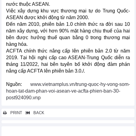
nước thuộc ASEAN.
Việc xây dựng khu vực thương mại tự do Trung Quốc-
ASEAN được khởi động từ năm 2000.
Đến năm 2010, phiên bản 1.0 chính thức ra đời sau 10
năm xây dựng, với hơn 90% mặt hàng chịu thuế của hai
bên được hưởng thuế quan bằng 0 trong thương mại
hàng hóa.
ACFTA chính thức nâng cấp lên phiên bản 2.0 từ năm
2019. Tại hội nghị cấp cao ASEAN-Trung Quốc diễn ra
tháng 11/2022, hai bên tuyên bố khởi động đàm phán
nâng cấp ACFTA lên phiên bản 3.0./.
Nguồn:
www.vietnamplus.vn/trung-quoc-hy-vong-som-
hoan-tat-dam-phan-voi-asean-ve-acfta-phien-ban-30-
post924090.vnp
PRINT
BACK
Các tin khác...