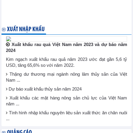
Hoa Kỳ
Lợi thế từ các FTA tạo cơ hội cho tăng trưởng - đa dạng hoá thị
trường
New Zealand-Trung Quốc chính thức thực thi đầy đủ FTA
XUẤT NHẬP KHẨU
Xuất khẩu rau quả Việt Nam năm 2023 và dự báo năm
2024
Kim ngạch xuất khẩu rau quả năm 2023 ước đạt gần 5,6 tỷ
USD, tăng 65,6% so với năm 2022.
Thặng dư thương mại ngành nông lâm thủy sản của Việt
Nam ...
Dự báo xuất khẩu thủy sản năm 2024
Xuất khẩu các mặt hàng nông sản chủ lực của Việt Nam
năm ...
Tình hình nhập khẩu nguyên liệu sản xuất thức ăn chăn nuôi
...
QUẢNG CÁO