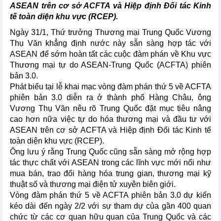
ASEAN trên cơ sở ACFTA và Hiệp định Đối tác Kinh
tế toàn diện khu vực (RCEP).
Ngày 31/1, Thứ trưởng Thương mại Trung Quốc Vương
Thụ Văn khẳng định nước này sẵn sàng hợp tác với
ASEAN để sớm hoàn tất các cuộc đàm phán về Khu vực
Thương mại tự do ASEAN-Trung Quốc (ACFTA) phiên
bản 3.0.
Phát biểu tại lễ khai mạc vòng đàm phán thứ 5 về ACFTA
phiên bản 3.0 diễn ra ở thành phố Hàng Châu, ông
Vương Thụ Văn nêu rõ Trung Quốc đặt mục tiêu nâng
cao hơn nữa việc tự do hóa thương mại và đầu tư với
ASEAN trên cơ sở ACFTA và Hiệp định Đối tác Kinh tế
toàn diện khu vực (RCEP).
Ông lưu ý rằng Trung Quốc cũng sẵn sàng mở rộng hợp
tác thực chất với ASEAN trong các lĩnh vực mới nổi như
mua bán, trao đổi hàng hóa trung gian, thương mại kỹ
thuật số và thương mại điện tử xuyên biên giới.
Vòng đàm phán thứ 5 về ACFTA phiên bản 3.0 dự kiến
kéo dài đến ngày 2/2 với sự tham dự của gần 400 quan
chức từ các cơ quan hữu quan của Trung Quốc và các