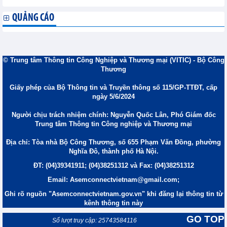
QUẢNG CÁO
© Trung tâm Thông tin Công Nghiệp và Thương mại (VITIC) - Bộ Công
Thương
Giấy phép của Bộ Thông tin và Truyền thông số 115/GP-TTĐT, cấp
ngày 5/6/2024
Người chịu trách nhiệm chính: Nguyễn Quốc Lân, Phó Giám đốc
Trung tâm Thông tin Công nghiệp và Thương mại
Địa chỉ: Tòa nhà Bộ Công Thương, số 655 Phạm Văn Đồng, phường
Nghĩa Đô, thành phố Hà Nội.
ĐT: (04)39341911; (04)38251312 và Fax: (04)38251312
Email: Asemconnectvietnam@gmail.com;
Ghi rõ nguồn "Asemconnectvietnam.gov.vn" khi đăng lại thông tin từ
kênh thông tin này
GO TOP
Số lượt truy cập: 25743584116