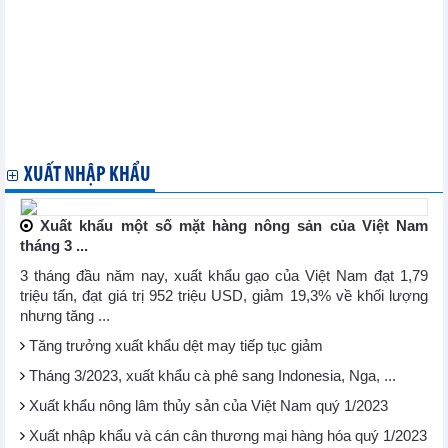
toàn cầu
Tăng cường hợp tác kinh tế, thương mại giữa Việt Nam và Italy
Nhiều chính sách ưu đãi thúc đẩy doanh nghiệp Việt Nam-
Algeria hợp tác
Nâng cao vị thế doanh nghiệp Việt Nam trong hội nhập kinh tế
quốc tế
Bang Niedersachsen của Đức lạc quan về cơ hội hợp tác với
Việt Nam
XUẤT NHẬP KHẨU
Xuất khẩu một số mặt hàng nông sản của Việt Nam
tháng 3 ...
3 tháng đầu năm nay, xuất khẩu gạo của Việt Nam đạt 1,79
triệu tấn, đạt giá trị 952 triệu USD, giảm 19,3% về khối lượng
nhưng tăng ...
Tăng trưởng xuất khẩu dệt may tiếp tục giảm
Tháng 3/2023, xuất khẩu cà phê sang Indonesia, Nga, ...
Xuất khẩu nông lâm thủy sản của Việt Nam quý 1/2023
Xuất nhập khẩu và cán cân thương mại hàng hóa quý 1/2023