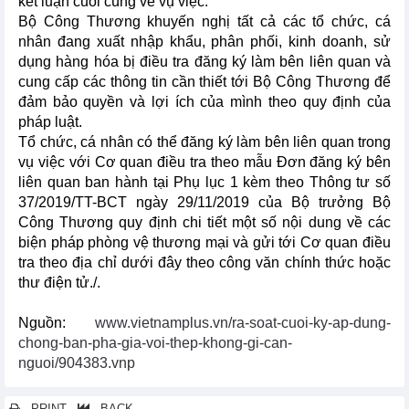
kết luận cuối cùng về vụ việc.
Bộ Công Thương khuyến nghị tất cả các tổ chức, cá
nhân đang xuất nhập khẩu, phân phối, kinh doanh, sử
dụng hàng hóa bị điều tra đăng ký làm bên liên quan và
cung cấp các thông tin cần thiết tới Bộ Công Thương để
đảm bảo quyền và lợi ích của mình theo quy định của
pháp luật.
Tổ chức, cá nhân có thể đăng ký làm bên liên quan trong
vụ việc với Cơ quan điều tra theo mẫu Đơn đăng ký bên
liên quan ban hành tại Phụ lục 1 kèm theo Thông tư số
37/2019/TT-BCT ngày 29/11/2019 của Bộ trưởng Bộ
Công Thương quy định chi tiết một số nội dung về các
biện pháp phòng vệ thương mại và gửi tới Cơ quan điều
tra theo địa chỉ dưới đây theo công văn chính thức hoặc
thư điện tử./.
Nguồn:
www.vietnamplus.vn/ra-soat-cuoi-ky-ap-dung-
chong-ban-pha-gia-voi-thep-khong-gi-can-
nguoi/904383.vnp
PRINT
BACK