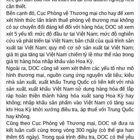
cần thiết.
Bên cạnh đó, Cục Phòng vệ Thương mại cho hay để xem
xét hình thức lẩn tránh thuế phòng vệ thương mại không
có sự chuyển đổi đáng kể đối với hàng hóa; DOC sẽ xem
xét 5 yếu tố: mức độ đầu tư tại Việt Nam; mức độ nghiên
cứu và phát triển tại Việt Nam; bản chất của quá trình sản
xuất tại Việt Nam; quy mô cơ sở sản xuất tại Việt Nam;
giá trị gia tăng tại Việt Nam chiếm tỷ lệ như thế nào trong
giá trị hàng hóa nhập khẩu vào Hoa Kỳ.
Ngoài ra, DOC cũng sẽ xem xét thêm các yếu tố như mô
hình thương mại, nguồn cung ứng nguyên vật liệu; kiệu
nhà sản xuất, xuất khẩu Trung Quốc có liên kết với nhà
sản xuất, xuất khẩu Việt Nam sử dụng hàng hóa để lắp
ráp hoàn thiện thành hàng hóa xuất sang Hoa Kỳ hay
không; nhập khẩu sản phẩm vào Việt Nam có tăng sau
khi Hoa Kỳ khởi xướng điều tra, áp thuế với Trung Quốc
hay không.
Cũng theo Cục Phòng vệ Thương mại, DOC sẽ đưa ra
kết luận cuối cùng trong vòng 300 ngày (có thể gia hạn
thêm 65 ngày). Trong quá trình điều tra, DOC có thể yêu