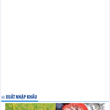
Tổ chức Thương mại Thế giới thành lập nhóm định giá carbon
toàn cầu
Tăng cường hợp tác kinh tế, thương mại giữa Việt Nam và Italy
Nhiều chính sách ưu đãi thúc đẩy doanh nghiệp Việt Nam-
Algeria hợp tác
Nâng cao vị thế doanh nghiệp Việt Nam trong hội nhập kinh tế
quốc tế
Bang Niedersachsen của Đức lạc quan về cơ hội hợp tác với
Việt Nam
Canada xúc tiến hợp tác đầu tư, thương mại tại Thái Nguyên
Tỉnh Thái Bình tổ chức quảng bá tiềm năng đầu tư tại Anh
Xây dựng thương hiệu để gia tăng xuất khẩu vào thị trường
CPTPP
Thành phố Hồ Chí Minh tăng cường hợp tác với tỉnh Ontario
của Canada
Các địa phương Việt Nam kết nối với vùng Tây Trung nước Anh
Cảnh báo một số sản phẩm có nguy cơ bị điều tra phòng vệ
thương mại
Điện Biên muốn WIPO chia sẻ kinh nghiệm trong vấn đề Sở
hữu Trí tuệ
XUẤT NHẬP KHẨU