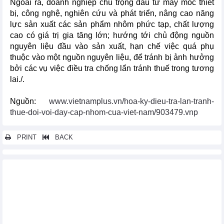
Ngoài ra, doanh nghiệp chú trọng đầu tư máy móc thiết
bị, công nghệ, nghiên cứu và phát triển, nâng cao năng
lực sản xuất các sản phẩm nhôm phức tạp, chất lượng
cao có giá trị gia tăng lớn; hướng tới chủ động nguồn
nguyên liệu đầu vào sản xuất, hạn chế việc quá phụ
thuộc vào một nguồn nguyên liệu, để tránh bị ảnh hưởng
bởi các vụ việc điều tra chống lẩn tránh thuế trong tương
lai./.
Nguồn:
www.vietnamplus.vn/hoa-ky-dieu-tra-lan-tranh-
thue-doi-voi-day-cap-nhom-cua-viet-nam/903479.vnp
PRINT
BACK
Các tin khác...
Việt Nam đi đầu ASEAN về triển khai thu thuế nhà cung cấp
nước ngoài
Việt Nam - Cầu nối để các doanh nghiệp Canada vào ASEAN
Nhật Bản cam kết hỗ trợ VN phát triển cơ sở hạ tầng chất lượng
cao