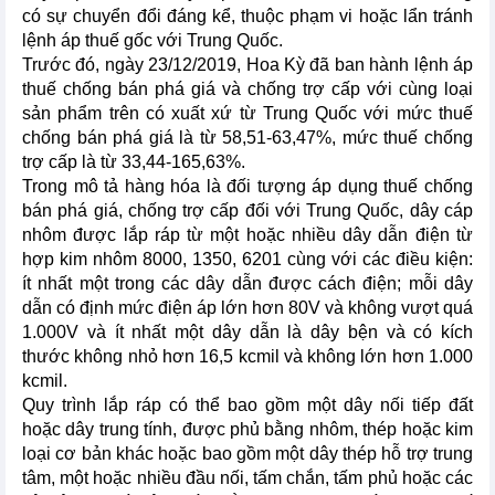
có sự chuyển đổi đáng kể, thuộc phạm vi hoặc lẩn tránh
lệnh áp thuế gốc với Trung Quốc.
Trước đó, ngày 23/12/2019, Hoa Kỳ đã ban hành lệnh áp
thuế chống bán phá giá và chống trợ cấp với cùng loại
sản phẩm trên có xuất xứ từ Trung Quốc với mức thuế
chống bán phá giá là từ 58,51-63,47%, mức thuế chống
trợ cấp là từ 33,44-165,63%.
Trong mô tả hàng hóa là đối tượng áp dụng thuế chống
bán phá giá, chống trợ cấp đối với Trung Quốc, dây cáp
nhôm được lắp ráp từ một hoặc nhiều dây dẫn điện từ
hợp kim nhôm 8000, 1350, 6201 cùng với các điều kiện:
ít nhất một trong các dây dẫn được cách điện; mỗi dây
dẫn có định mức điện áp lớn hơn 80V và không vượt quá
1.000V và ít nhất một dây dẫn là dây bện và có kích
thước không nhỏ hơn 16,5 kcmil và không lớn hơn 1.000
kcmil.
Quy trình lắp ráp có thể bao gồm một dây nối tiếp đất
hoặc dây trung tính, được phủ bằng nhôm, thép hoặc kim
loại cơ bản khác hoặc bao gồm một dây thép hỗ trợ trung
tâm, một hoặc nhiều đầu nối, tấm chắn, tấm phủ hoặc các