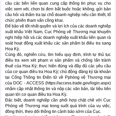
cầu các bên liên quan cung cấp thông tin phục vụ cho
việc xem xét, chọn bị đơn bắt buộc hoặc không, gửi bản
câu hỏi và thẩm tra tại chỗ doanh nghiệp nếu cần thiết, tổ
chức phiên tham vấn công khai.
Để bảo vệ tốt nhất quyền và lợi ích của các doanh nghiệp
xuất khẩu Việt Nam, Cục Phòng vệ Thương mại khuyến
nghị hiệp hội và các doanh nghiệp xuất khẩu liên quan rà
soát hoạt động xuất khẩu các sản phẩm bị điều tra sang
Hoa Kỳ.
Cùng đó, nghiên cứu, tìm hiểu quy định, trình tự thủ tục
điều tra xem xét phạm vi sản phẩm và chống lẩn tránh
thuế của Hoa Kỳ; thực hiện đúng và đầy đủ các yêu cầu
của cơ quan điều tra Hoa Kỳ; chủ động đăng ký tài khoản
tại Cổng Thông tin Điện tử về Pphòng vệ Thương mại
của DOC - ACCESS (https://access.trade.gov/login.aspx)
nhằm cập nhật thông tin và nộp các văn bản, tài liệu liên
quan tới cơ quan điều tra Hoa Kỳ.
Đặc biệt, doanh nghiệp cần phối hợp chặt chẽ với Cục
Phòng vệ Thương mại trong suốt quá trình của vụ việc,
đồng thời, theo dõi thông tin cảnh báo sớm của Cục.