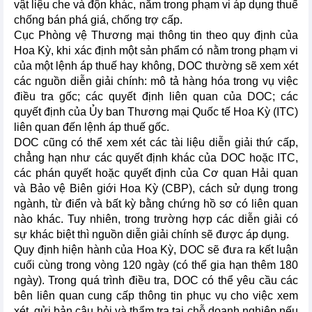
vật liệu che và độn khác, nằm trong phạm vi áp dụng thuế
chống bán phá giá, chống trợ cấp.
Cục Phòng vệ Thương mại thông tin theo quy định của
Hoa Kỳ, khi xác định một sản phẩm có nằm trong phạm vi
của một lệnh áp thuế hay không, DOC thường sẽ xem xét
các nguồn diễn giải chính: mô tả hàng hóa trong vụ việc
điều tra gốc; các quyết định liên quan của DOC; các
quyết định của Ủy ban Thương mại Quốc tế Hoa Kỳ (ITC)
liên quan đến lệnh áp thuế gốc.
DOC cũng có thể xem xét các tài liệu diễn giải thứ cấp,
chẳng hạn như các quyết định khác của DOC hoặc ITC,
các phán quyết hoặc quyết định của Cơ quan Hải quan
và Bảo vệ Biên giới Hoa Kỳ (CBP), cách sử dụng trong
ngành, từ điển và bất kỳ bằng chứng hồ sơ có liên quan
nào khác. Tuy nhiên, trong trường hợp các diễn giải có
sự khác biệt thì nguồn diễn giải chính sẽ được áp dụng.
Quy định hiện hành của Hoa Kỳ, DOC sẽ đưa ra kết luận
cuối cùng trong vòng 120 ngày (có thể gia hạn thêm 180
ngày). Trong quá trình điều tra, DOC có thể yêu cầu các
bên liên quan cung cấp thông tin phục vụ cho việc xem
xét, gửi bản câu hỏi và thẩm tra tại chỗ doanh nghiệp nếu