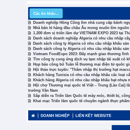
Các tin khác...
Doanh nghiệp Hồng Công tìm nhà cung cấp bánh ngọ
Nhà bán lẻ hàng đầu châu Âu mong muốn tìm nguồn c
1.200 đơn vị triển lãm dự VIETNAM EXPO 2023 tại T
Danh sách doanh nghiệp Algeria có nhu cầu nhập cây
Danh sách công ty Algeria có nhu cầu nhập khẩu sả
Danh sách công ty Algeria có nhu cầu nhập khẩu sả
Vietnam FoodExpo 2023: Đẩy mạnh giao thương lĩnh
Tìm công ty cung ứng dịch vụ tạm nhập tái xuất có kh
Họp báo công bố Tuần lễ thương mại điện tử quốc gi
Hội thảo trực tuyến: "Thâm nhập thị trường hạt macc
Khách hàng Tunisia có nhu cầu nhập khẩu các loại c
Khách hàng Algeria có nhu cầu nhập khẩu hạt nhựa 
Hội chợ Thương mại quốc tế Việt – Trung (Lào Cai) lầ
trường Vân Nam
Sắp diễn ra Triển lãm Quốc tế máy móc, thiết bị, 
Khai mạc Triển lãm quốc tế chuyên ngành thực phẩm
DOANH NGHIỆP
LIÊN KẾT WEBSITE