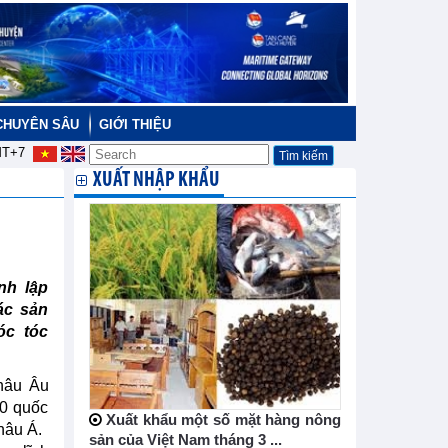
CHUYÊN SÂU
GIỚI THIỆU
T+7
XUẤT NHẬP KHẨU
nh lập
ác sản
óc tóc
Châu Âu
40 quốc
Xuất khẩu một số mặt hàng nông
hâu Á.
sản của Việt Nam tháng 3 ...