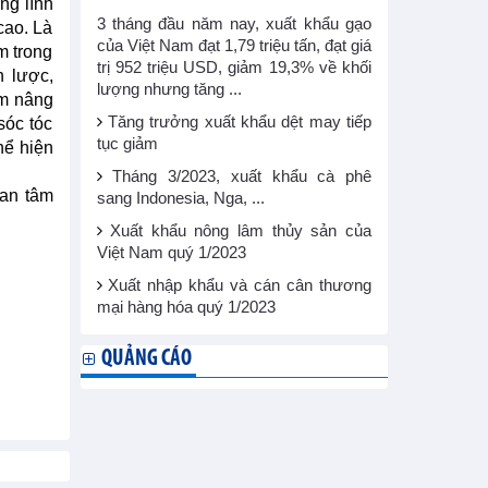
ng lĩnh
3 tháng đầu năm nay, xuất khẩu gạo
cao. Là
của Việt Nam đạt 1,79 triệu tấn, đạt giá
m trong
trị 952 triệu USD, giảm 19,3% về khối
n lược,
lượng nhưng tăng ...
ằm nâng
Tăng trưởng xuất khẩu dệt may tiếp
sóc tóc
tục giảm
hể hiện
Tháng 3/2023, xuất khẩu cà phê
uan tâm
sang Indonesia, Nga, ...
Xuất khẩu nông lâm thủy sản của
Việt Nam quý 1/2023
Xuất nhập khẩu và cán cân thương
mại hàng hóa quý 1/2023
QUẢNG CÁO