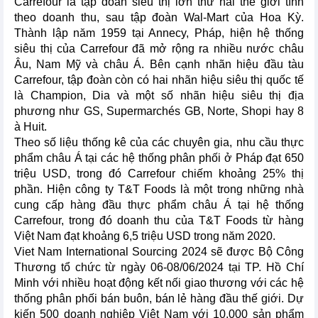
Carrefour là tập đoàn siêu thị lớn thứ hai thế giới tính
theo doanh thu, sau tập đoàn Wal-Mart của Hoa Kỳ.
Thành lập năm 1959 tại Annecy, Pháp, hiện hệ thống
siêu thị của Carrefour đã mở rộng ra nhiều nước châu
Âu, Nam Mỹ và châu Á. Bên cạnh nhãn hiệu đầu tàu
Carrefour, tập đoàn còn có hai nhãn hiệu siêu thị quốc tế
là Champion, Dia và một số nhãn hiệu siêu thị địa
phương như GS, Supermarchés GB, Norte, Shopi hay 8
à Huit.
Theo số liệu thống kê của các chuyên gia, nhu cầu thực
phẩm châu Á tại các hệ thống phân phối ở Pháp đạt 650
triệu USD, trong đó Carrefour chiếm khoảng 25% thị
phần. Hiện công ty T&T Foods là một trong những nhà
cung cấp hàng đầu thực phẩm châu Á tại hệ thống
Carrefour, trong đó doanh thu của T&T Foods từ hàng
Việt Nam đạt khoảng 6,5 triệu USD trong năm 2020.
Viet Nam International Sourcing 2024 sẽ được Bộ Công
Thương tổ chức từ ngày 06-08/06/2024 tại TP. Hồ Chí
Minh với nhiều hoạt động kết nối giao thương với các hệ
thống phân phối bán buôn, bán lẻ hàng đầu thế giới. Dự
kiến 500 doanh nghiệp Việt Nam với 10.000 sản phẩm