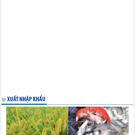
nhựa
Vietnam FoodExpo 2023: Đẩy mạnh giao thương lĩnh vực công
nghiệp thực phẩm
Tìm công ty cung ứng dịch vụ tạm nhập tái xuất có kho bãi tại
Hải Phòng
Họp báo công bố Tuần lễ thương mại điện tử quốc gia và Ngày
mua sắm trực tuyến Việt Nam - Online Friday 2023
Hội thảo trực tuyến: "Thâm nhập thị trường hạt macca châu Âu"
Khách hàng Tunisia có nhu cầu nhập khẩu các loại cây thuốc
Khách hàng Algeria có nhu cầu nhập khẩu hạt nhựa nguyên
sinh PE
Hội chợ Thương mại quốc tế Việt – Trung (Lào Cai) lần thứ 23,
năm 2023: Cơ hội cho doanh nghiệp Việt tìm hiểu, thâm nhập thị
trường Vân Nam
Sắp diễn ra Triển lãm Quốc tế máy móc, thiết bị, công nghệ và
sản phẩm công nghiệp tại TPHCM – VINAMAC EXPO 2023
Khai mạc Triển lãm quốc tế chuyên ngành thực phẩm, đồ uống
XUẤT NHẬP KHẨU