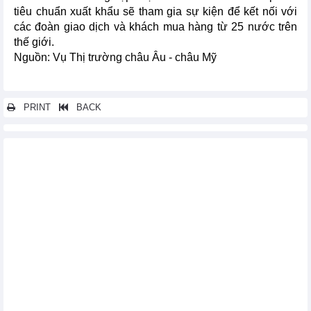
tiêu chuẩn xuất khẩu sẽ tham gia sự kiện để kết nối với
các đoàn giao dịch và khách mua hàng từ 25 nước trên
thế giới.
Nguồn: Vụ Thị trường châu Âu - châu Mỹ
PRINT
BACK
Các tin khác...
Doanh nghiệp Hồng Công tìm nhà cung cấp bánh ngọt đông
lạnh
Doanh nghiệp Hungary tìm đối tác Việt Nam trong lĩnh vực mỹ
phẩm
1.200 đơn vị triển lãm dự VIETNAM EXPO 2023 tại Thành phố
Hồ Chí Minh
Danh sách doanh nghiệp Algeria có nhu cầu nhập cây thuốc,
hương liệu, hạt giống
Danh sách công ty Algeria có nhu cầu nhập khẩu sản phẩm
nhựa
Danh sách công ty Algeria có nhu cầu nhập khẩu sản phẩm