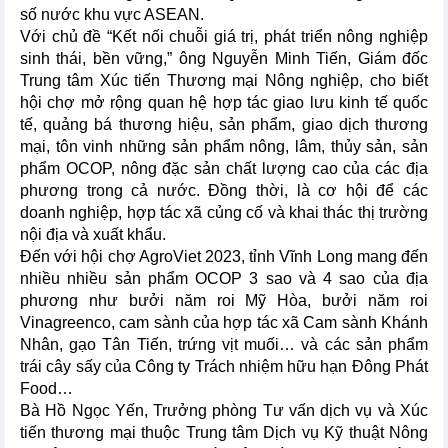
số nước khu vực ASEAN.
Với chủ đề “Kết nối chuỗi giá trị, phát triển nông nghiệp
sinh thái, bền vững,” ông Nguyễn Minh Tiến, Giám đốc
Trung tâm Xúc tiến Thương mại Nông nghiệp, cho biết
hội chợ mở rộng quan hệ hợp tác giao lưu kinh tế quốc
tế, quảng bá thương hiệu, sản phẩm, giao dịch thương
mại, tôn vinh những sản phẩm nông, lâm, thủy sản, sản
phẩm OCOP, nông đặc sản chất lượng cao của các địa
phương trong cả nước. Đồng thời, là cơ hội để các
doanh nghiệp, hợp tác xã củng cố và khai thác thị trường
nội địa và xuất khẩu.
Đến với hội chợ AgroViet 2023, tỉnh Vĩnh Long mang đến
nhiều nhiều sản phẩm OCOP 3 sao và 4 sao của địa
phương như bưởi năm roi Mỹ Hòa, bưởi năm roi
Vinagreenco, cam sành của hợp tác xã Cam sành Khánh
Nhân, gạo Tân Tiến, trứng vịt muối… và các sản phẩm
trái cây sấy của Công ty Trách nhiệm hữu hạn Đông Phát
Food…
Bà Hồ Ngọc Yến, Trưởng phòng Tư vấn dịch vụ và Xúc
tiến thương mại thuộc Trung tâm Dịch vụ Kỹ thuật Nông