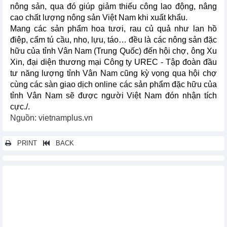
nông sản, qua đó giúp giảm thiểu công lao động, nâng
cao chất lượng nông sản Việt Nam khi xuất khẩu.
Mang các sản phẩm hoa tươi, rau củ quả như lan hồ
điệp, cẩm tú cầu, nho, lựu, táo… đều là các nông sản đặc
hữu của tỉnh Vân Nam (Trung Quốc) đến hội chợ, ông Xu
Xin, đại diện thương mại Công ty UREC - Tập đoàn đầu
tư năng lượng tỉnh Vân Nam cũng kỳ vọng qua hội chợ
cùng các sàn giao dịch online các sản phẩm đặc hữu của
tỉnh Vân Nam sẽ được người Việt Nam đón nhận tích
cực./.
Nguồn: vietnamplus.vn
PRINT
BACK
Các tin khác...
Khai mạc triển lãm về năng lượng sạch của khu vực Bắc Mỹ
Quảng bá thực phẩm Việt tại Hội chợ Thực phẩm Đặc sản nước
Anh
Mời tham gia Hội chợ dệt may và da giày tại Canada tháng