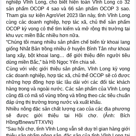
nghiệp Vĩnh Long, cho biết hiện toàn Vĩnh Long có 32
sản phẩm OCOP 4 sao và 66 sản phẩm OCOP 3 sao.
Tham gia sự kiện AgroViet 2023 lần này, tỉnh Vĩnh Long
cùng các doanh nghiệp, hợp tác xã, chủ thể sản phẩm
OCOP kỳ vọng có thể tìm kiếm và mở rộng thị trường tại
khu vực miền Bắc nhiều hơn nữa.
“Chúng tôi mang nhiều sản phẩm chế biến từ khoai lang
giống Nhât Bản trồng nhiều ở huyện Bình Tân như khoai
lang xấy, bột khoai lang… để giới thiệu đến người tiêu
dùng miền Bắc,” bà Hồ Ngọc Yến chia sẻ.
Cùng với việc giới thiệu sản phẩm, Vĩnh Long kỳ vọng
các doanh nghiệp, hợp tác xã, chủ thể OCOP sẽ có được
những hợp đồng hợp tác lâu dài với các đối tác khách
hàng trong và ngoài nước. Các sản phẩm của Vĩnh Long
cũng đã có mã số vùng trồng và trồng theo các tiêu chuẩn
đáp ứng thị trường trong nước và xuất khẩu.
Nhiều nông đặc sản chất lượng cao của các địa phương
sẽ được giới thiệu tại Hội chợ. (Ảnh: Bích
Hồng/Bnews/TTXVN)
“Sau hội chợ, tỉnh Vĩnh Long vẫn sẽ duy trì gian hàng giới
thiệu sản phẩm nông sản, đặc sản của tỉnh Vĩnh Long tại