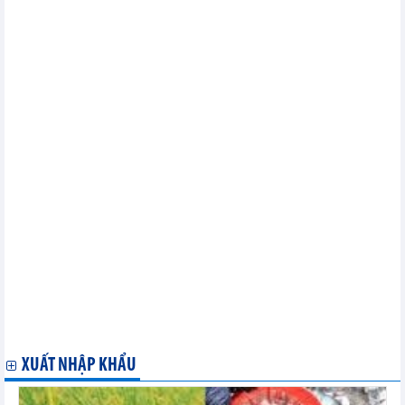
11/2023
Mời doanh nghiệp tham gia Hội chợ Trà, Cà phê, Rượu, Công
nghiệp Thực phẩm Quốc tế Đài Bắc 2023
Mời tham dự trực tuyến Tọa đàm hợp tác thương mại, đầu tư và
khoa học, công nghệ Việt Nam - Thụy Sỹ
Mời tham dự Đoàn Giao dịch xúc tiến thương mại tại Trung
Quốc từ ngày 23 đến ngày 29/11/2023
Mời tham gia Đoàn Xúc tiến Đầu tư – Thương mại tại Trung
Quốc
Mời tham gia Đoàn giao dịch thương mại tại các tỉnh Đông Bắc
Thái Lan cho các doanh nghiệp khu vực Bắc Trung Bộ năm 2023
Hội chợ thực phẩm hữu cơ Bắc Âu
Tránh bẫy lừa đảo khi làm ăn với Na Uy
Doanh nghiệp Hàn Quốc cần tìm doanh nghiệp xuất khẩu sắn
dây
Mời tham gia đoàn giao dịch thương mại tại Bulgaria và Đức
Triển lãm Công nghệ và Thủy sản quốc tế lần thứ 25 tại Tokyo
Nhật Bản
Khai mạc Sự kiện Đổi mới Sáng tạo Quốc tế InnoEx 2023 ở
TP.HCM
Khách hàng Algeria tìm nhà cung cấp nguyên liệu mỹ phẩm
XUẤT NHẬP KHẨU