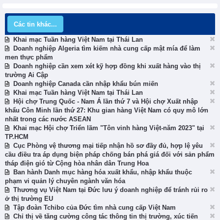
Các tin khác...
Khai mạc Tuần hàng Việt Nam tại Thái Lan
Doanh nghiệp Algeria tìm kiếm nhà cung cấp mật mía để làm
men thực phẩm
Doanh nghiệp cần xem xét kỹ hợp đồng khi xuất hàng vào thị
trường Ai Cập
Doanh nghiệp Canada cần nhập khẩu bún miến
Khai mạc Tuần hàng Việt Nam tại Thái Lan
Hội chợ Trung Quốc - Nam Á lần thứ 7 và Hội chợ Xuất nhập
khẩu Côn Minh lần thứ 27: Khu gian hàng Việt Nam có quy mô lớn
nhất trong các nước ASEAN
Khai mạc Hội chợ Triển lãm "Tôn vinh hàng Việt-năm 2023" tại
TP.HCM
Cục Phòng vệ thương mại tiếp nhận hồ sơ đầy đủ, hợp lệ yêu
cầu điều tra áp dụng biện pháp chống bán phá giá đối với sản phẩm
tháp điện gió từ Cộng hòa nhân dân Trung Hoa
Ban hành Danh mục hàng hóa xuất khẩu, nhập khẩu thuộc
phạm vi quản lý chuyên ngành văn hóa
Thương vụ Việt Nam tại Đức lưu ý doanh nghiệp để tránh rủi ro
ở thị trường EU
Tập đoàn Tchibo của Đức tìm nhà cung cấp Việt Nam
Chỉ thị về tăng cường công tác thông tin thị trường, xúc tiến