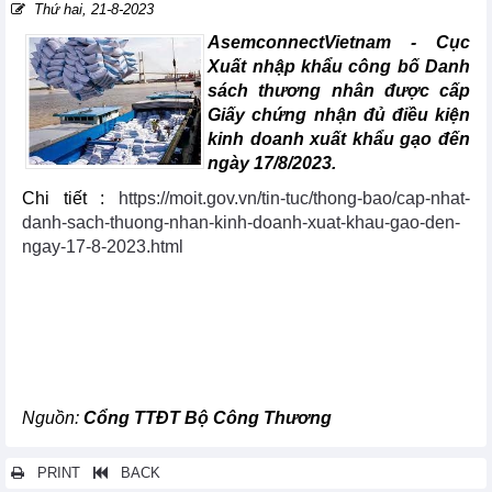
Thứ hai, 21-8-2023
AsemconnectVietnam - Cục
Xuất nhập khẩu công bố Danh
sách thương nhân được cấp
Giấy chứng nhận đủ điều kiện
kinh doanh xuất khẩu gạo đến
ngày 17/8/2023.
Chi tiết :
https://moit.gov.vn/tin-tuc/thong-bao/cap-nhat-
danh-sach-thuong-nhan-kinh-doanh-xuat-khau-gao-den-
ngay-17-8-2023.html
Nguồn:
Cổng TTĐT Bộ Công Thương
PRINT
BACK