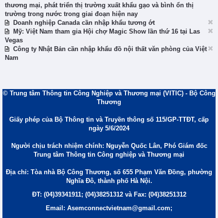
thương mại, phát triển thị trường xuất khẩu gạo và bình ổn thị
trường trong nước trong giai đoạn hiện nay
Doanh nghiệp Canada cần nhập khẩu tương ớt
Mỹ: Việt Nam tham gia Hội chợ Magic Show lần thứ 16 tại Las
Vegas
Công ty Nhật Bản cần nhập khẩu đồ nội thất văn phòng của Việt
Nam
© Trung tâm Thông tin Công Nghiệp và Thương mại (VITIC) - Bộ Công
Thương
Giấy phép của Bộ Thông tin và Truyền thông số 115/GP-TTĐT, cấp
ngày 5/6/2024
Người chịu trách nhiệm chính: Nguyễn Quốc Lân, Phó Giám đốc
Trung tâm Thông tin Công nghiệp và Thương mại
Địa chỉ: Tòa nhà Bộ Công Thương, số 655 Phạm Văn Đồng, phường
Nghĩa Đô, thành phố Hà Nội.
ĐT: (04)39341911; (04)38251312 và Fax: (04)38251312
Email: Asemconnectvietnam@gmail.com;