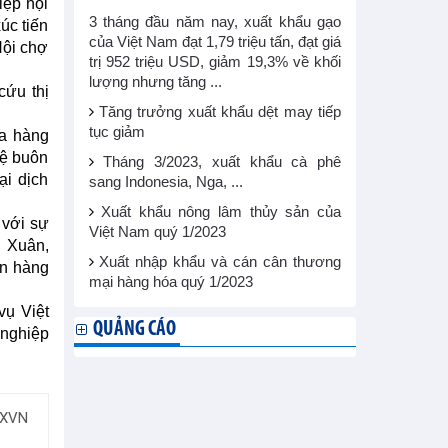
iệp hội
3 tháng đầu năm nay, xuất khẩu gạo
úc tiến
của Việt Nam đạt 1,79 triệu tấn, đạt giá
Hội chợ
trị 952 triệu USD, giảm 19,3% về khối
lượng nhưng tăng ...
cứu thị
Tăng trưởng xuất khẩu dệt may tiếp
tục giảm
ủa hàng
hệ buôn
Tháng 3/2023, xuất khẩu cà phê
ại dịch
sang Indonesia, Nga, ...
Xuất khẩu nông lâm thủy sản của
 với sự
Việt Nam quý 1/2023
h Xuân,
Xuất nhập khẩu và cán cân thương
an hàng
mại hàng hóa quý 1/2023
vụ Việt
QUẢNG CÁO
 nghiệp
TXVN