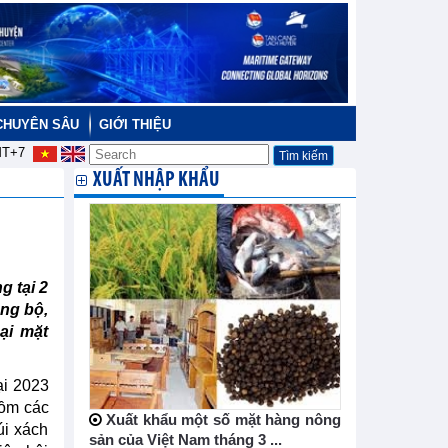
CHUYÊN SÂU
GIỚI THIỆU
T+7
XUẤT NHẬP KHẨU
g tại 2
ồng bộ,
ại mặt
ại 2023
gồm các
Xuất khẩu một số mặt hàng nông
úi xách
sản của Việt Nam tháng 3 ...