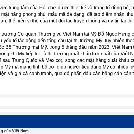
ực trung tâm của Hội chợ được thiết kế và trang trí đồng bộ, h
i mặt hàng phong phú, mẫu mã đa dạng, đã tạo điểm nhấn, thu
 thể hiện vị thế của một đối tác truyền thống và uy tín tại thị
i, trưởng Cơ quan Thương vụ Việt Nam tại Mỹ Đỗ Ngọc Hưng c
u yếu tố tác động đến tổng cầu tại thị trường Mỹ, tuy nhiên the
ộc Bộ Thương mại Mỹ, trong 5 tháng đầu năm 2023, Việt Nam t
trong khi Mỹ tiếp tục là thị trường xuất khẩu lớn nhất của Việt 
ỉ sau Trung Quốc và Mexico), song các mặt hàng xuất khẩu c
p Mỹ mà mang tính bổ trợ, giúp người tiêu dùng Mỹ có nhiều l
iện và giá cả cạnh tranh, qua đó phấn đấu cân bằng cán cân
ng của Việt Nam