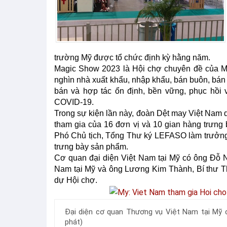
trường Mỹ được tổ chức định kỳ hằng năm.
Magic Show 2023 là Hội chợ chuyên đề của Mỹ
nghìn nhà xuất khẩu, nhập khẩu, bán buôn, bán l
bán và hợp tác ổn định, bền vững, phục hồi v
COVID-19.
Trong sự kiện lần này, đoàn Dệt may Việt Nam
tham gia của 16 đơn vị và 10 gian hàng trưn
Phó Chủ tịch, Tổng Thư ký LEFASO làm trưởng
trưng bày sản phẩm.
Cơ quan đại diện Việt Nam tại Mỹ có ông Đỗ
Nam tại Mỹ và ông Lương Kim Thành, Bí thư T
dự Hội chợ.
Đại diện cơ quan Thương vụ Việt Nam tại Mỹ c
phát)