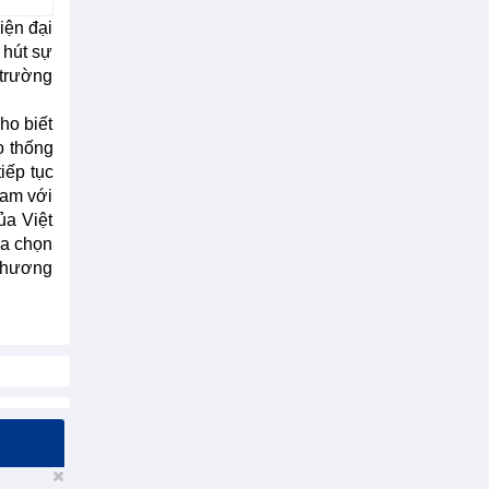
iện đại
 hút sự
 trường
ho biết
o thống
iếp tục
Nam với
ủa Việt
ựa chọn
 thương