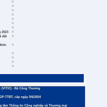
g 2023
à dệt
 thức
 (VITIC) - Bộ Công Thương
/GP-TTĐT, cấp ngày 5/6/2024
ng tâm Thông tin Công nghiệp và Thương mại