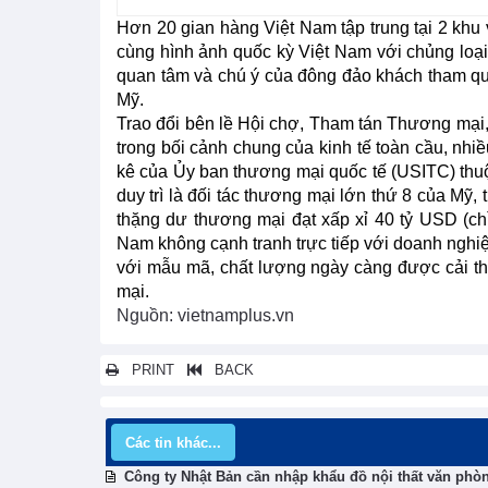
Hơn 20 gian hàng Việt Nam tập trung tại 2 khu v
cùng hình ảnh quốc kỳ Việt Nam với chủng loạ
quan tâm và chú ý của đông đảo khách tham quan,
Mỹ.
Trao đổi bên lề Hội chợ, Tham tán Thương mạ
trong bối cảnh chung của kinh tế toàn cầu, nhiề
kê của Ủy ban thương mại quốc tế (USITC) thu
duy trì là đối tác thương mại lớn thứ 8 của Mỹ, 
thặng dư thương mại đạt xấp xỉ 40 tỷ USD (ch
Nam không cạnh tranh trực tiếp với doanh nghiệ
với mẫu mã, chất lượng ngày càng được cải th
mại.
Nguồn: vietnamplus.vn
PRINT
BACK
Các tin khác...
Công ty Nhật Bản cần nhập khẩu đồ nội thất văn phò