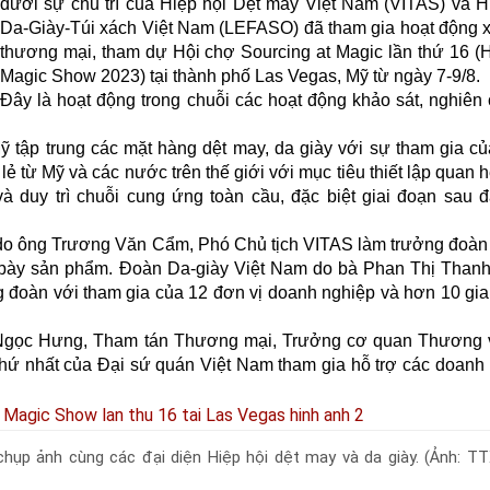
dưới sự chủ trì của Hiệp hội Dệt may Việt Nam (VITAS) và H
Da-Giày-Túi xách Việt Nam (LEFASO) đã tham gia hoạt động x
thương mại, tham dự Hội chợ Sourcing at Magic lần thứ 16 (
Magic Show 2023) tại thành phố Las Vegas, Mỹ từ ngày 7-9/8.
Đây là hoạt động trong chuỗi các hoạt động khảo sát, nghiên 
 tập trung các mặt hàng dệt may, da giày với sự tham gia c
ẻ từ Mỹ và các nước trên thế giới với mục tiêu thiết lập quan 
à duy trì chuỗi cung ứng toàn cầu, đặc biệt giai đoạn sau đ
 do ông Trương Văn Cẩm, Phó Chủ tịch VITAS làm trưởng đoàn
g bày sản phẩm. Đoàn Da-giày Việt Nam do bà Phan Thị Than
 đoàn với tham gia của 12 đơn vị doanh nghiệp và hơn 10 gi
 Ngọc Hưng, Tham tán Thương mại, Trưởng cơ quan Thương 
hứ nhất của Đại sứ quán Việt Nam tham gia hỗ trợ các doanh
hụp ảnh cùng các đại diện Hiệp hội dệt may và da giày. (Ảnh: T