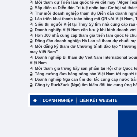
Mời tham dự Triển lãm quốc tế về dệt may "Alger Texi
Sắp diễn ra Diễn đàn Trí tuệ nhân tạo: Cơ hội và thác
Thư mời doanh nghiệp tham dự Diễn đàn doanh nghiệp
Lào triển khai thanh toán bằng mã QR với Việt Nam,
Siêu thị người Việt tại Thụy Sỹ tìm nhà cung cấp rau
Doanh nghiệp Việt Nam cần lưu ý khi kinh doanh với 
Hơn 300 nhà cung cấp tham gia triển lãm quốc tế ch
Đông đảo doanh nghiệp Hà Lan sẽ tham dự chuỗi sự ki
Mời đăng ký tham dự Chương trình đào tạo “Thương m
may Việt Nam”
Doanh nghiệp Bỉ tham dự Viet Nam International Sou
Việt Nam
Mời tham gia trưng bày sản phẩm tại Hội chợ Quốc tế
Tăng cường đưa hàng nông sản Việt Nam tới người t
Doanh nghiệp Nga cần tìm đối tác cung cấp nước trái
Công ty RuckZuck (Nga) tìm kiếm đối tác cung ứng 
DOANH NGHIỆP
LIÊN KẾT WEBSITE