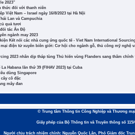
le 2023"
h thức đối với thanh niên
 Việt Nam – Israel ngày 16/8/2023 tại Hà Nội
 Thái Lan và Campuchia
 củ quả tươi
đối tác Ấn Độ
uyên ngành may 2023
ện Kết nối các nhà cung ứng quốc tế - Viet Nam International Sourcin
ại điện tử xuyên biên giới: Cơ hội cho ngành gỗ, thủ công mỹ nghệ v
rcing 2023 nhân dịp tháp tùng Thủ hiến vùng Flanders sang thăm chính
 La Habana lần thứ 39 (FIHAV 2023) tại Cuba
iêu dùng Singapore
 cây cô đặc
hàng mây đan
© Trung tâm Thông tin Công Nghiệp và Thương mại
Giấy phép của Bộ Thông tin và Truyền thông số 115
Người chịu trách nhiệm chính: Nguyễn Quốc Lân, Phó Giám đốc Tru