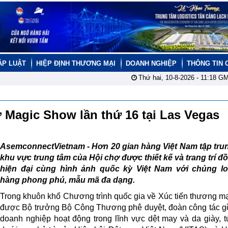
ÁP LUẬT
HIỆP ĐỊNH THƯƠNG MẠI
DOANH NGHIỆP
THÔNG TIN 
Thứ hai, 10-8-2026 -
11:18
GM
ợ Magic Show lần thứ 16 tại Las Vegas
AsemconnectVietnam - Hơn 20 gian hàng Việt Nam tập trun
khu vực trung tâm của Hội chợ được thiết kế và trang trí đ
hiện đại cùng hình ảnh quốc kỳ Việt Nam với chủng lo
hàng phong phú, mẫu mã đa dạng.
Trong khuôn khổ Chương trình quốc gia về Xúc tiến thương m
được Bộ trưởng Bộ Công Thương phê duyệt, đoàn công tác 
doanh nghiệp hoạt động trong lĩnh vực dệt may và da giày, t