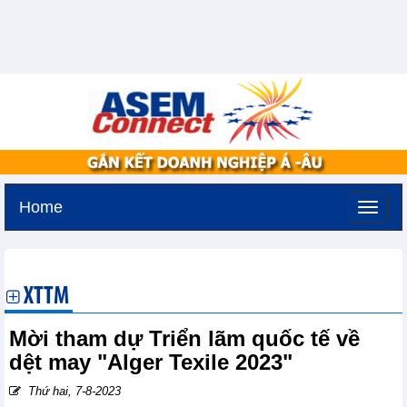
Home
Thứ ba, 11-8-2026 -
2:47
GMT+7
XTTM
Mời tham dự Triển lãm quốc tế về
dệt may "Alger Texile 2023"
Thứ hai, 7-8-2023