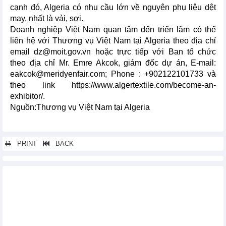
cạnh đó, Algeria có nhu cầu lớn về nguyên phụ liệu dệt
may, nhất là vải, sợi.
Doanh nghiệp Việt Nam quan tâm đến triển lãm có thể
liên hệ với Thương vụ Việt Nam tại Algeria theo địa chỉ
email dz@moit.gov.vn hoặc trực tiếp với Ban tổ chức
theo địa chỉ Mr. Emre Akcok, giám đốc dự án, E-mail:
eakcok@meridyenfair.com; Phone : +902122101733 và
theo link https://www.algertextile.com/become-an-
exhibitor/.
Nguồn:Thương vụ Việt Nam tại Algeria
PRINT
BACK
Các tin khác...
Công ty Nhật Bản cần nhập khẩu đồ nội thất văn phòng của Việt
Nam
Sắp diễn ra Diễn đàn Trí tuệ nhân tạo: Cơ hội và thách thức đối
với thanh niên