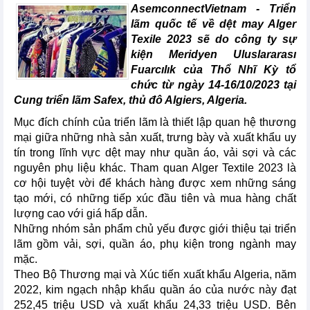
AsemconnectVietnam - Triển
lãm quốc tế về dệt may Alger
Texile 2023 sẽ do công ty sự
kiện Meridyen Uluslararası
Fuarcılık của Thổ Nhĩ Kỳ tổ
chức từ ngày 14-16/10/2023 tại
Cung triển lãm Safex, thủ đô Algiers, Algeria.
Mục đích chính của triển lãm là thiết lập quan hệ thương
mại giữa những nhà sản xuất, trưng bày và xuất khẩu uy
tín trong lĩnh vực dệt may như quần áo, vải sợi và các
nguyên phụ liệu khác. Tham quan Alger Textile 2023 là
cơ hội tuyệt vời để khách hàng được xem những sáng
tạo mới, có những tiếp xúc đầu tiên và mua hàng chất
lượng cao với giá hấp dẫn.
Những nhóm sản phẩm chủ yếu được giới thiệu tại triển
lãm gồm vải, sợi, quần áo, phụ kiện trong ngành may
mặc.
Theo Bộ Thương mại và Xúc tiến xuất khẩu Algeria, năm
2022, kim ngạch nhập khẩu quần áo của nước này đạt
252,45 triệu USD và xuất khẩu 24,33 triệu USD. Bên