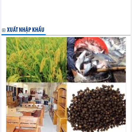
Công ty RuckZuck (Nga) tìm kiếm đối tác cung ứng hàng mây
đan
Doanh nghiệp Đan Mạch cần tìm doanh nghiệp Việt Nam sản
xuất ống thép mạ kẽm kích thước nhỏ
XUẤT NHẬP KHẨU