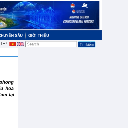
CHUYÊN SÂU
GIỚI THIỆU
T+7
 phong
ẩu hoa
Nam tại