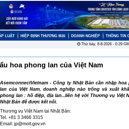
ÁP LUẬT
HIỆP ĐỊNH THƯƠNG MẠI
DOANH NGHIỆP
THÔNG TIN 
Thứ bảy, 8-8-2026 -
0:29
GM
hẩu hoa phong lan của Việt Nam
AsemconnectVietnam - Công ty Nhật Bản cần nhập hoa
lan của Việt Nam, doanh nghiệp nào trồng và xuất kh
phong lan : hồ điệp, địa lan...liên hệ với Thương vụ Việt 
Nhật Bản để được kết nối.
Thương vụ Việt Nam tại Nhật Bản:
Tel. +81 3 3466 3315
Email: jp@moit.gov.vn