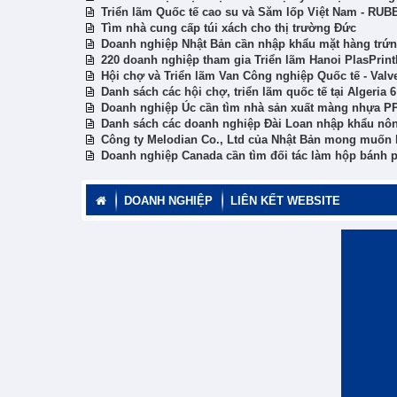
Triển lãm Quốc tế cao su và Săm lốp Việt Nam - R
Tìm nhà cung cấp túi xách cho thị trường Đức
Doanh nghiệp Nhật Bản cần nhập khẩu mặt hàng trứ
220 doanh nghiệp tham gia Triển lãm Hanoi PlasPrin
Hội chợ và Triển lãm Van Công nghiệp Quốc tế - Val
Danh sách các hội chợ, triển lãm quốc tế tại Algeria 
Doanh nghiệp Úc cần tìm nhà sản xuất màng nhựa P
Danh sách các doanh nghiệp Đài Loan nhập khẩu nôn
Công ty Melodian Co., Ltd của Nhật Bản mong muốn h
Doanh nghiệp Canada cần tìm đối tác làm hộp bánh p
DOANH NGHIỆP
LIÊN KẾT WEBSITE