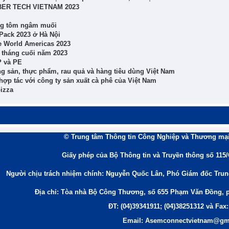
UBBER TECH VIETNAM 2023
ng tôm ngâm muối
tPack 2023 ở Hà Nội
ve World Americas 2023
6 tháng cuối năm 2023
P và PE
g sản, thực phẩm, rau quả và hàng tiêu dùng Việt Nam
ợp tác với công ty sản xuất cà phê của Việt Nam
izza
© Trung tâm Thông tin Công Nghiệp và Thương mại
Giấy phép của Bộ Thông tin và Truyền thông số 115
Người chịu trách nhiệm chính: Nguyễn Quốc Lân, Phó Giám đốc Tru
Địa chỉ: Tòa nhà Bộ Công Thương, số 655 Phạm Văn Đồng, 
ĐT: (04)39341911; (04)38251312 và Fax:
Email: Asemconnectvietnam@gm