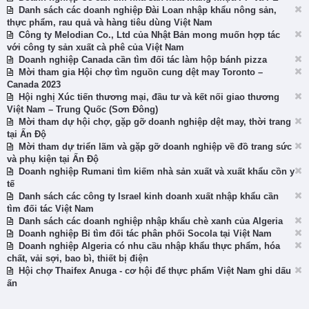
Danh sách các doanh nghiệp Đài Loan nhập khẩu nông sản,
thực phẩm, rau quả và hàng tiêu dùng Việt Nam
Công ty Melodian Co., Ltd của Nhật Bản mong muốn hợp tác
với công ty sản xuất cà phê của Việt Nam
Doanh nghiệp Canada cần tìm đối tác làm hộp bánh pizza
Mời tham gia Hội chợ tìm nguồn cung dệt may Toronto –
Canada 2023
Hội nghị Xúc tiến thương mại, đầu tư và kết nối giao thương
Việt Nam – Trung Quốc (Sơn Đông)
Mời tham dự hội chợ, gặp gỡ doanh nghiệp dệt may, thời trang
tại Ấn Độ
Mời tham dự triển lãm và gặp gỡ doanh nghiệp về đồ trang sức
và phụ kiện tại Ấn Độ
Doanh nghiệp Rumani tìm kiếm nhà sản xuất và xuất khẩu cồn y
tế
Danh sách các công ty Israel kinh doanh xuất nhập khẩu cần
tìm đối tác Việt Nam
Danh sách các doanh nghiệp nhập khẩu chè xanh của Algeria
Doanh nghiệp Bỉ tìm đối tác phân phối Socola tại Việt Nam
Doanh nghiệp Algeria có nhu cầu nhập khẩu thực phẩm, hóa
chất, vải sợi, bao bì, thiết bị điện
Hội chợ Thaifex Anuga - cơ hội để thực phẩm Việt Nam ghi dấu
ấn