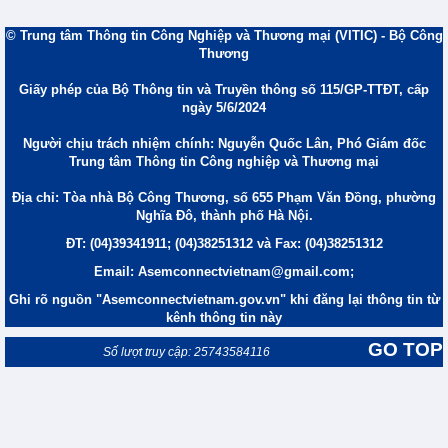
© Trung tâm Thông tin Công Nghiệp và Thương mại (VITIC) - Bộ Công
Thương
Giấy phép của Bộ Thông tin và Truyền thông số 115/GP-TTĐT, cấp
ngày 5/6/2024
Người chịu trách nhiệm chính: Nguyễn Quốc Lân, Phó Giám đốc
Trung tâm Thông tin Công nghiệp và Thương mại
Địa chỉ: Tòa nhà Bộ Công Thương, số 655 Phạm Văn Đồng, phường
Nghĩa Đô, thành phố Hà Nội.
ĐT: (04)39341911; (04)38251312 và Fax: (04)38251312
Email: Asemconnectvietnam@gmail.com;
Ghi rõ nguồn "Asemconnectvietnam.gov.vn" khi đăng lại thông tin từ
kênh thông tin này
GO TOP
Số lượt truy cập: 25743584116