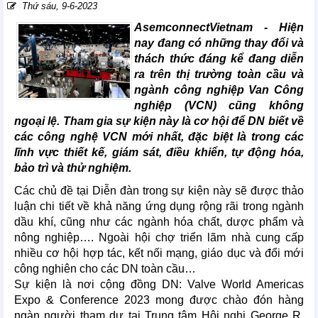
Thứ sáu, 9-6-2023
AsemconnectVietnam - Hiện
nay đang có những thay đổi và
thách thức đáng kể đang diễn
ra trên thị trường toàn cầu và
ngành công nghiệp Van Công
nghiệp (VCN) cũng không
ngoại lệ. Tham gia sự kiện này là cơ hội để DN biết về
các công nghệ VCN mới nhất, đặc biệt là trong các
lĩnh vực thiết kế, giám sát, điều khiển, tự động hóa,
bảo trì và thử nghiệm.
Các chủ đề tại Diễn đàn trong sự kiện này sẽ được thảo
luận chi tiết về khả năng ứng dụng rộng rãi trong ngành
dầu khí, cũng như các ngành hóa chất, dược phẩm và
nông nghiệp…. Ngoài hội chợ triển lãm nhà cung cấp
nhiều cơ hội hợp tác, kết nối mạng, giáo dục và đổi mới
công nghiên cho các DN toàn cầu…
Sự kiện là nơi cộng đồng DN: Valve World Americas
Expo & Conference 2023 mong được chào đón hàng
ngàn người tham dự tại Trung tâm Hội nghị George R.