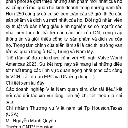
phân phối sẽ giới thiệu những sản phẩm mới nhất của họ
và củng cố mối quan hệ kinh doanh trong những năm tới.
Hơn 250 công ty có trụ sở trên toàn cầu sẽ giới thiệu các
sản phẩm và dịch vụ mới nhất của họ. Đội ngũ nhân viên
kỹ thuật và bán hàng giàu kinh nghiệm sẽ có mặt từ các
nhà triển lãm để trả lời các câu hỏi của DN, cung cấp
thông tin và giới thiệu công ty, sản phẩm và dịch vụ của
họ. Trọng tâm chính của triển lãm sẽ là các thị trường van
lớn và quan trọng ở Bắc, Trung và Nam Mỹ.
Triển lãm sẽ được tổ chức cùng với Hội nghị Valve World
Americas 2023. Sự kết hợp này sẽ mang lại những điều
tốt nhất trong các lĩnh vực quan trọng nhất (cho các công
ty VCN, các dự án EPC và DN ứng dụng…).
Chi tiết xem tại đây
Các doanh nghiệp Việt Nam quan tâm, cần tài liệu/ kết
nối các đối tác xin vui lòng liên hệ chi tiết theo địa chỉ
sau:
Chi nhánh Thương vụ Việt nam tại Tp Houston,Texas
(USA)
Mr. Nguyễn Mạnh Quyền
Trưởng CNTV Houston