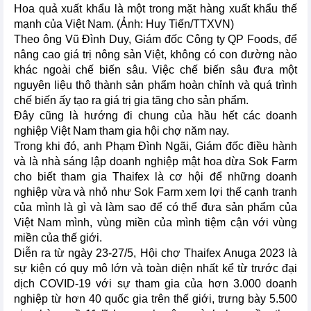
Hoa quả xuất khẩu là một trong mặt hàng xuất khẩu thế
mạnh của Việt Nam. (Ảnh: Huy Tiến/TTXVN)
Theo ông Vũ Đình Duy, Giám đốc Công ty QP Foods, để
nâng cao giá trị nông sản Việt, không có con đường nào
khác ngoài chế biến sâu. Việc chế biến sâu đưa một
nguyên liệu thô thành sản phẩm hoàn chỉnh và quá trình
chế biến ấy tạo ra giá trị gia tăng cho sản phẩm.
Đây cũng là hướng đi chung của hầu hết các doanh
nghiệp Việt Nam tham gia hội chợ năm nay.
Trong khi đó, anh Phạm Đình Ngãi, Giám đốc điều hành
và là nhà sáng lập doanh nghiệp mật hoa dừa Sok Farm
cho biết tham gia Thaifex là cơ hội để những doanh
nghiệp vừa và nhỏ như Sok Farm xem lợi thế cạnh tranh
của mình là gì và làm sao để có thể đưa sản phẩm của
Việt Nam mình, vùng miền của mình tiệm cận với vùng
miền của thế giới.
Diễn ra từ ngày 23-27/5, Hội chợ Thaifex Anuga 2023 là
sự kiện có quy mô lớn và toàn diện nhất kể từ trước đại
dịch COVID-19 với sự tham gia của hơn 3.000 doanh
nghiệp từ hơn 40 quốc gia trên thế giới, trưng bày 5.500