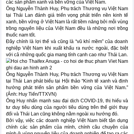
các sản phẩm xanh và bền vững của Việt Nam.
Ông Nguyễn Thành Huy, Phụ trách Thương vụ Việt Nam
tại Thái Lan đánh giá triển vọng phát triển nền kinh tế
xanh, bền vững ở Việt Nam là rất tiềm năng bởi mỗi vùng
trồng nguyên liệu của Việt Nam đều là những nơi trồng
thuốc nam tốt.
Đây chính là lợi thế và cũng là “vũ khí mềm” của doanh
nghiệp Việt Nam khi xuất khẩu ra nước ngoài, đặc biệt
với cả những quốc gia mang tính cạnh cao như Thái Lan.
Ông Nguyễn Thành Huy, Phụ trách Thương vụ Việt Nam
tại Thái Lan phát biểu tại Hội thảo “Kinh tế xanh và định
hướng phát triển sản phẩm bền vững của Việt Nam.”
(Ảnh: Huy Tiến/TTXVN)
Ông Huy nhấn mạnh sau đại dịch COVID-19, thị hiếu và
tư duy tiêu dùng của người tiêu dùng trên thế giới thay
đổi và Thái Lan cũng không nằm ngoài xu hướng đó.
Bởi vậy, việc các doanh nghiệp Việt Nam biết tận dụng
chính các sản phẩm của mình, chính câu chuyện của
mình ở vùng nguyên liệu của doanh nghiệp để tạo ra các