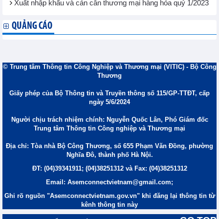
Xuất nhập khẩu và cán cân thương mại hàng hóa quý 1/2023
QUẢNG CÁO
© Trung tâm Thông tin Công Nghiệp và Thương mại (VITIC) - Bộ Công
Thương
Giấy phép của Bộ Thông tin và Truyền thông số 115/GP-TTĐT, cấp
ngày 5/6/2024
Người chịu trách nhiệm chính: Nguyễn Quốc Lân, Phó Giám đốc
Trung tâm Thông tin Công nghiệp và Thương mại
Địa chỉ: Tòa nhà Bộ Công Thương, số 655 Phạm Văn Đồng, phường
Nghĩa Đô, thành phố Hà Nội.
ĐT: (04)39341911; (04)38251312 và Fax: (04)38251312
Email: Asemconnectvietnam@gmail.com;
Ghi rõ nguồn "Asemconnectvietnam.gov.vn" khi đăng lại thông tin từ
kênh thông tin này