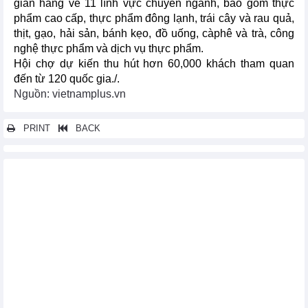
gian hàng về 11 lĩnh vực chuyên ngành, bao gồm thực
phẩm cao cấp, thực phẩm đông lạnh, trái cây và rau quả,
thịt, gạo, hải sản, bánh kẹo, đồ uống, càphê và trà, công
nghệ thực phẩm và dịch vụ thực phẩm.
Hội chợ dự kiến thu hút hơn 60,000 khách tham quan
đến từ 120 quốc gia./.
Nguồn: vietnamplus.vn
PRINT
BACK
Các tin khác...
Khai mạc diễn đàn và hội chợ xuất khẩu Thành phố Hồ Chí
Minh 2023
Mời tham dự Triển lãm “Thế giới thực phẩm Ấn Độ 2023”
Triển lãm về ôtô, xe máy, xe điện thu hút hơn 200 doanh nghiệp
Mời tham dự hội thảo trực tuyến “Quy định của Ấn Độ về cấp
giấy chứng nhận vệ sinh an toàn thực phẩm FSSAI” ngày 24/5/2023
Doanh nghiệp Hàn Quốc tìm nhà cung ứng mặt hàng rau trồng
thủy canh tại khu vực Đà Lạt
Danh sách doanh nghiệp Algeria nhập khẩu vật liệu xây dựng
Doanh nghiệp Niu Di-lân tìm nhà sản xuất cung ứng sản phẩm