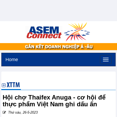
Home
Thứ năm, 6-8-2026 -
18:36
GMT+7
XTTM
Hội chợ Thaifex Anuga - cơ hội để
thực phẩm Việt Nam ghi dấu ấn
Thứ sáu, 26-5-2023