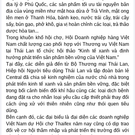
địa lý ở Phú Quốc, các sản phẩm tối ưu tài nguyên bản
địa của vùng miền như mật hoa dừa ở Trà Vinh, mật ong
lên men ở Thanh Hóa, bánh kẹo, nước trái cây, trái cây
sấy, bún gạo, phở khô, gia vị hoàn chỉnh các loại, trà thảo
dược hòa tan...
Trong khuôn khổ hội chợ, Hội Doanh nghiệp hàng Việt
Nam chất lượng cao phối hợp với Thương vụ Việt Nam
tại Thái Lan tổ chức hội thảo “Kinh tế xanh và định
hướng phát triển sản phẩm bền vững của Việt Nam.”
Tại đây, các diễn giả đến từ Bộ Thương mại Thái Lan,
Hiệp hội Người tiêu dùng Thái Lan và tập đoàn bán lẻ
Central đã chia sẻ kinh nghiệm của nước chủ nhà trong
phát triển kinh tế xanh và sản phẩm bền vững, đặc biệt
trong bối cảnh biến đổi khí hậu cùng các loại dịch bệnh
đang đặt ra cho nhân loại yêu cầu cấp thiết phải thay đổi
cách ứng xử với thiên nhiên cũng như thói quen tiêu
dùng.
Bên cạnh đó, các đại biểu là đại diện các doanh nghiệp
Việt Nam dự Hội chợ Thaifex năm nay cũng có dịp trao
đổi về cơ hội thâm nhập và phát triển thị trường đối với