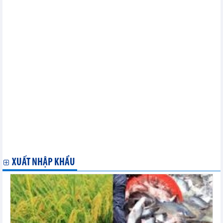
nhôm
Quảng bá hàng hóa Việt Nam tại Diễn đàn Đầu tư và Thương
mại châu Phi
Doanh nghiệp Đan Mạch tìm kiếm các nhà sản xuất các sản
phẩm cơ khí
Festival nghề truyền thống Huế: Hồi sinh, phát triển nhiều làng
nghề
Danh sách công ty Israel kinh doanh xuất nhập khẩu cần tìm đối
tác Việt Nam
Việt Nam dự Hội chợ thực phẩm và đồ uống lớn nhất Vương
quốc Anh
TP.HCM: Khai mạc Triển lãm Nguồn cung ứng quốc tế 2023
Kết nối giao thương tại Hội chợ Kinh doanh và Đầu tư Quốc tế
IMEX-Barcelona 2023 tại Tây Ban Nha
10-13/5/2023: Triển lãm quốc tế chuyên ngành y dược Việt Nam
lần thứ 30
XUẤT NHẬP KHẨU