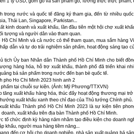
rên 1 tỷ USD, gồm gỗ và sản phẩm gỗ, lương thực thực phẩm, 
h trong nước và quốc tế đăng ký tham gia, đến từ nhiều quốc
a, Thái Lan, Singapore, Parkistan...
uất kinh doanh và xuất khẩu, lần đầu tiên một hội chợ xuất khẩ
ối tượng và người dân vào tham quan.
ố Hồ Chí Minh và cả nước có thể tham quan, mua sắm hàng Vi
 hấp dẫn và tự do trải nghiệm sản phẩm, hoạt động sáng tạo c
ủ tịch Ủy ban Nhân dân Thành phố Hồ Chí Minh cho biết đồ
ợng hàng hóa, hỗ trợ xuất khẩu, thành phố đã triển khai nhi
 quảng bá sản phẩm trong nước đến bạn bè quốc tế.
c phẩm tại chuỗi sự kiện. (Ảnh: Mỹ Phương/TTXVN)
p tăng xuất khẩu hàng hóa, thúc đẩy hoạt động thương mại trở
 hướng xuất khẩu xanh theo chỉ đạo của Thủ tướng Chính phủ.
uất khẩu Thành phố Hồ Chí Minh 2023 là sự kiện tiên phon
h doanh, xuất khẩu trên địa bàn Thành phố Hồ Chí Minh.
ược tổ chức định kỳ hàng năm nhằm tạo điều kiện cho doanh ng
nhập khẩu, người mua hàng tiềm năng...
 mang đến cơ hội cho doanh nghiệp, nhà sản xuất quảng bá sả