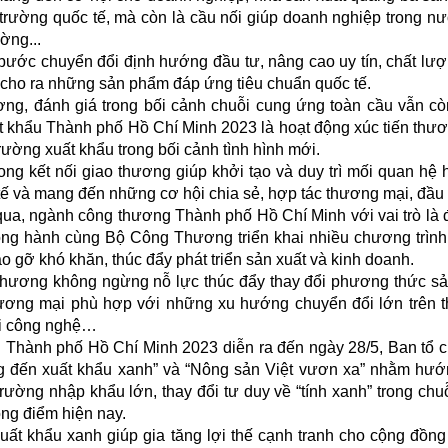
trường quốc tế, mà còn là cầu nối giúp doanh nghiệp trong nư
ờng...
bước chuyển đổi định hướng đầu tư, nâng cao uy tín, chất lư
à cho ra những sản phẩm đáp ứng tiêu chuẩn quốc tế.
g, đánh giá trong bối cảnh chuỗi cung ứng toàn cầu vẫn c
uất khẩu Thành phố Hồ Chí Minh 2023 là hoạt động xúc tiến thư
rường xuất khẩu trong bối cảnh tình hình mới.
rong kết nối giao thương giúp khởi tạo và duy trì mối quan hệ 
ế và mang đến những cơ hội chia sẻ, hợp tác thương mại, đầu 
ua, ngành công thương Thành phố Hồ Chí Minh với vai trò là 
ồng hành cùng Bộ Công Thương triển khai nhiều chương trình
o gỡ khó khăn, thúc đẩy phát triển sản xuất và kinh doanh.
phương không ngừng nỗ lực thúc đẩy thay đổi phương thức sả
hương mại phù hợp với những xu hướng chuyển đổi lớn trên t
ổi công nghệ…
u Thành phố Hồ Chí Minh 2023 diễn ra đến ngày 28/5, Ban tổ 
ng đến xuất khẩu xanh” và “Nông sản Việt vươn xa” nhằm hư
rường nhập khẩu lớn, thay đổi tư duy về “tính xanh” trong chu
ọng điểm hiện nay.
ất khẩu xanh giúp gia tăng lợi thế cạnh tranh cho cộng đồn