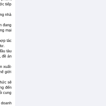
ớc tiếp
ợng nhà
òn đang
ơng mại
hợp tác
tư.
đầu tàu
, đề án
n xuất-
hế giới
chức sẽ
ớng đến
ỗi cung
g doanh