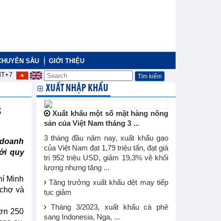
CHUYÊN SÂU
GIỚI THIỆU
T+7
XUẤT NHẬP KHẨU
3
Xuất khẩu một số mặt hàng nông
sản của Việt Nam tháng 3 ...
3 tháng đầu năm nay, xuất khẩu gạo
 doanh
của Việt Nam đạt 1,79 triệu tấn, đạt giá
ới quy
trị 952 triệu USD, giảm 19,3% về khối
lượng nhưng tăng ...
hí Minh
Tăng trưởng xuất khẩu dệt may tiếp
 chợ và
tục giảm
Tháng 3/2023, xuất khẩu cà phê
hơn 250
sang Indonesia, Nga, ...