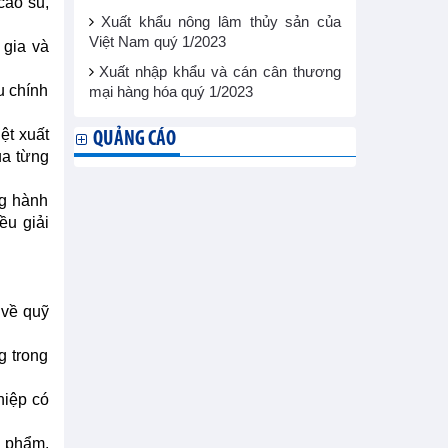
cao su,
Xuất khẩu nông lâm thủy sản của
Việt Nam quý 1/2023
 gia và
Xuất nhập khẩu và cán cân thương
u chính
mại hàng hóa quý 1/2023
ệt xuất
QUẢNG CÁO
ủa từng
ng hành
ều giải
 về quỹ
g trong
hiệp có
n phẩm,