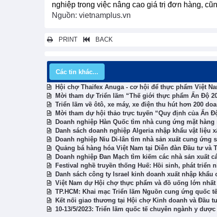
nghiệp trong việc nâng cao giá trị đơn hàng, cũ
Nguồn: vietnamplus.vn
PRINT
BACK
Các tin khác...
Hội chợ Thaifex Anuga - cơ hội để thực phẩm Việt N
Mời tham dự Triển lãm “Thế giới thực phẩm Ấn Độ 2
Triển lãm về ôtô, xe máy, xe điện thu hút hơn 200 do
Mời tham dự hội thảo trực tuyến “Quy định của Ấn Đ
Doanh nghiệp Hàn Quốc tìm nhà cung ứng mặt hàng ra
Danh sách doanh nghiệp Algeria nhập khẩu vật liệu 
Doanh nghiệp Niu Di-lân tìm nhà sản xuất cung ứng
Quảng bá hàng hóa Việt Nam tại Diễn đàn Đầu tư và
Doanh nghiệp Đan Mạch tìm kiếm các nhà sản xuất c
Festival nghề truyền thống Huế: Hồi sinh, phát triển 
Danh sách công ty Israel kinh doanh xuất nhập khẩu 
Việt Nam dự Hội chợ thực phẩm và đồ uống lớn nhấ
TP.HCM: Khai mạc Triển lãm Nguồn cung ứng quốc tế
Kết nối giao thương tại Hội chợ Kinh doanh và Đầu t
10-13/5/2023: Triển lãm quốc tế chuyên ngành y dược