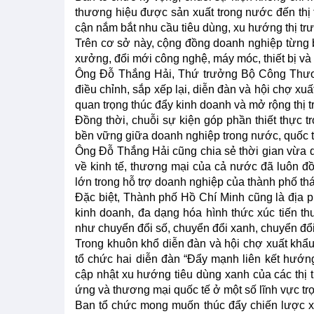
thương hiệu được sản xuất trong nước đến thị 
cận nắm bắt nhu cầu tiêu dùng, xu hướng thị trư
Trên cơ sở này, cộng đồng doanh nghiệp từng 
xưởng, đổi mới công nghệ, máy móc, thiết bị v
Ông Đỗ Thắng Hải, Thứ trưởng Bộ Công Thươn
điều chỉnh, sắp xếp lại, diễn đàn và hội chợ x
quan trọng thúc đẩy kinh doanh và mở rộng thị t
Đồng thời, chuỗi sự kiện góp phần thiết thực t
bền vững giữa doanh nghiệp trong nước, quốc t
Ông Đỗ Thắng Hải cũng chia sẻ thời gian vừa q
về kinh tế, thương mại của cả nước đã luôn đ
lớn trong hỗ trợ doanh nghiệp của thành phố thá
Đặc biệt, Thành phố Hồ Chí Minh cũng là địa 
kinh doanh, đa dạng hóa hình thức xúc tiến t
như chuyển đổi số, chuyển đổi xanh, chuyển đ
Trong khuôn khổ diễn đàn và hội chợ xuất khẩ
tổ chức hai diễn đàn “Đẩy mạnh liên kết hướ
cập nhật xu hướng tiêu dùng xanh của các thị t
ứng và thương mại quốc tế ở một số lĩnh vực tr
Ban tổ chức mong muốn thúc đẩy chiến lược xu