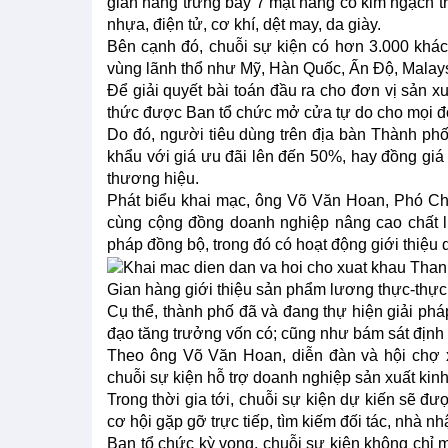
gian hàng trưng bày 7 mặt hàng có kim ngạch t
nhựa, điện tử, cơ khí, dệt may, da giày.
Bên cạnh đó, chuỗi sự kiện có hơn 3.000 khác
vùng lãnh thổ như Mỹ, Hàn Quốc, Ấn Độ, Malaysi
Để giải quyết bài toán đầu ra cho đơn vị sản x
thức được Ban tổ chức mở cửa tự do cho mọi đ
Do đó, người tiêu dùng trên địa bàn Thành ph
khẩu với giá ưu đãi lên đến 50%, hay đồng giá
thương hiệu.
Phát biểu khai mạc, ông Võ Văn Hoan, Phó Ch
cùng cộng đồng doanh nghiệp nâng cao chất lư
pháp đồng bộ, trong đó có hoạt động giới thiệu
Gian hàng giới thiệu sản phẩm lương thực-thự
Cụ thể, thành phố đã và đang thự hiện giải phá
đạo tăng trưởng vốn có; cũng như bám sát định
Theo ông Võ Văn Hoan, diễn đàn và hội chợ x
chuỗi sự kiện hỗ trợ doanh nghiệp sản xuất kin
Trong thời gia tới, chuỗi sự kiện dự kiến sẽ đ
cơ hội gặp gỡ trực tiếp, tìm kiếm đối tác, nhà 
Ban tổ chức kỳ vọng, chuỗi sự kiện không chỉ