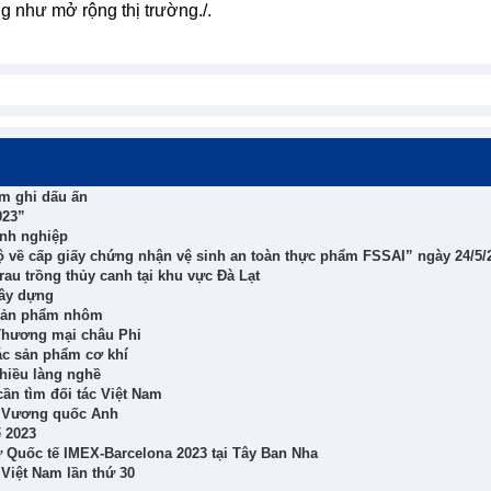
ng như mở rộng thị trường./.
am ghi dấu ấn
023”
anh nghiệp
ộ về cấp giấy chứng nhận vệ sinh an toàn thực phẩm FSSAI” ngày 24/5/
u trồng thủy canh tại khu vực Đà Lạt
xây dựng
 sản phẩm nhôm
 Thương mại châu Phi
ác sản phẩm cơ khí
nhiều làng nghề
cần tìm đối tác Việt Nam
t Vương quốc Anh
 2023
ư Quốc tế IMEX-Barcelona 2023 tại Tây Ban Nha
 Việt Nam lần thứ 30