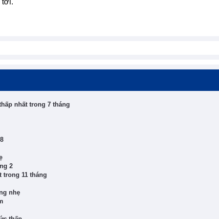
tới.
hấp nhất trong 7 tháng
 8
ẹ
áng 2
 trong 11 tháng
ăng nhẹ
ăm
ức thấp