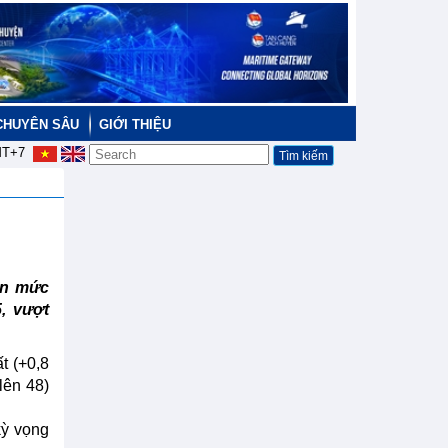
CHUYÊN SÂU
GIỚI THIỆU
T+7
ên mức
, vượt
t (+0,8
lên 48)
kỳ vọng