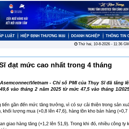
ÁP LUẬT
HIỆP ĐỊNH THƯƠNG MẠI
DOANH NGHIỆP
THÔNG TIN 
Thứ hai, 10-8-2026 -
11:36
GM
Sĩ đạt mức cao nhất trong 4 tháng
AsemconnectVietnam -
Chỉ số PMI của Thụy Sĩ đã tăng l
49,6 vào tháng 2 năm 2025 từ mức 47,5 vào tháng 1/2025
 tiến gần đến mức tăng trưởng, vì có sự cải thiện trong sản xuấ
), khối lượng mua (+0,8 lên 47,6), hàng tồn kho bán hàng (+0,7 
ian giao hàng tăng (+1,2 lên 51,9). Trong khi đó, nhiều công ty 