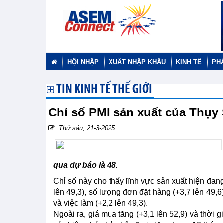
HỘI NHẬP
XUẤT NHẬP KHẨU
KINH TẾ
PH
TIN KINH TẾ THẾ GIỚI
Chỉ số PMI sản xuất của Thụy 
Thứ sáu, 21-3-2025
qua dự báo là 48.
Chỉ số này cho thấy lĩnh vực sản xuất hiện đang
lên 49,3), số lượng đơn đặt hàng (+3,7 lên 49,6
và việc làm (+2,2 lên 49,3).
Ngoài ra, giá mua tăng (+3,1 lên 52,9) và thời g