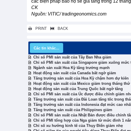
các biện pháp bảo hộ sẽ gia tăng trong 12 tháng 
CK
Nguồn: VITIC/ tradingeonomics.com
PRINT
BACK
Các tin khác...
Chỉ số PMI sản xuất của Tây Ban Nha giảm
Chỉ số PMI sản xuất của Singapore giảm xuống mức t
Ngành sản xuất Hoa Kỳ tăng trưởng mạnh
Hoạt động sản xuất của Canada bất ngờ giảm
Tăng trưởng sản xuất của Hoa Kỳ chậm hơn dự kiến
Hoạt động sản xuất của Mexico giảm trong tháng thứ
Hoạt động sản xuất của Trung Quốc bất ngờ tăng
Chỉ số PMI sản xuất của Úc được điều chỉnh giảm nh
Tăng trưởng sản xuất của Đài Loan tăng tốc trong th
Tăng trưởng sản xuất của Indonesia đạt mức cao nhất
Tăng trưởng sản xuất của Philippines giảm
Chỉ số PMI sản xuất của Nhật Bản được điều chỉnh t
Chỉ số PMI tổng hợp của Nga giảm từ mức đỉnh 1 n
Chỉ số xu hướng kinh tế của Thụy Điển giảm nhẹ
Chỉ số niềm tin của người tiêu dùng Thụy Điển đạt m