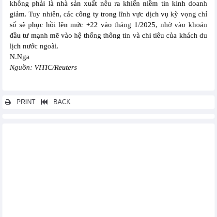
không phải là nhà sản xuất nêu ra khiến niềm tin kinh doanh
giảm. Tuy nhiên, các công ty trong lĩnh vực dịch vụ kỳ vọng chỉ
số sẽ phục hồi lên mức +22 vào tháng 1/2025, nhờ vào khoản
đầu tư mạnh mẽ vào hệ thống thông tin và chi tiêu của khách du
lịch nước ngoài.
N.Nga
Nguồn: VITIC/Reuters
PRINT
BACK
Các tin khác...
Lạm phát tháng 9/2024 của Achentina được dự báo ở mức thấp
nhất kể từ cuối năm 2021
Canada ghi nhận thâm hụt thương mại tháng thứ sáu liên tiếp
vào tháng 8/2024
Brazil vượt ước tính thặng dư thương mại vào tháng 9/2024
nhưng cắt giảm triển vọng hàng năm
Sản lượng công nghiệp của Brazil tăng 0,1% trong tháng 8/2024
Ngành dịch vụ của Nhật Bản mở rộng trong tháng thứ ba liên