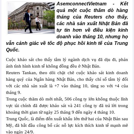
AsemconnectVietnam -
Kết
quả một cuộc thăm dò hàng
tháng của Reuters cho thấy,
các nhà sản xuất Nhật Bản đã
tự tin hơn về điều kiện kinh
doanh vào tháng 10, nhưng họ
vẫn cảnh giác về tốc độ phục hồi kinh tế của Trung
Quốc.
Cuộc khảo sát cho thấy tâm lý ngành dịch vụ đã dịu đi, phản
ánh tình hình kinh tế không đồng đều ở Nhật Bản.
Reuters Tankan, theo dõi chặt chẽ cuộc khảo sát kinh doanh
hàng quý của Ngân hàng Nhật Bản, cho thấy chỉ số tâm lý đối
với các nhà sản xuất là +7 vào tháng 10, tăng so với +4 của
tháng 9.
Trong cuộc thăm dò mới nhất, 506 công ty lớn không thuộc lĩnh
vực tài chính đã được khảo sát và 241 công ty đã trả lời trong
khoảng thời gian từ ngày 25 tháng 9 đến ngày 4 tháng 10.
Trung Quốc, là điểm đến xuất khẩu lớn thứ hai của Nhật Bản sau
Mỹ, đã bắt đầu công bố các nỗ lực kích thích kinh tế mạnh mẽ
vào ngày 24/9.