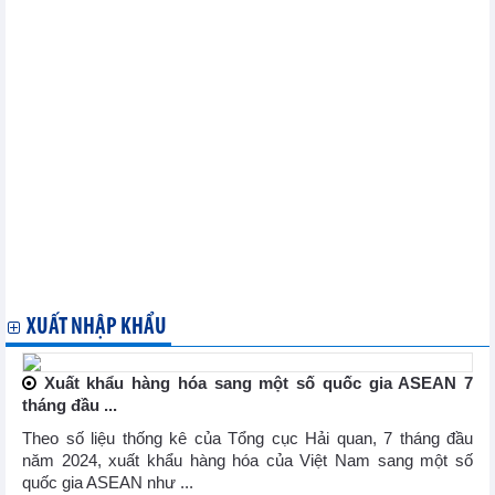
tiếp vào tháng 9/2024
Tăng trưởng ngành dịch vụ của Ireland đạt mức cao nhất trong
sáu tháng vào tháng 9/2024
Dự báo kinh tế Hy Lạp
PMI sản xuất của Ba Lan giảm chậm hơn vào tháng 9/2024
Triển vọng kinh tế Ý năm 2024-2025
Lạm phát khu vực đồng euro giảm
Hoạt động sản xuất của Nhật Bản chậm lại trong tháng 9/2024
do nhu cầu yếu
Dự báo kinh tế vĩ mô mới nhất của Ý
Kinh tế Ý và quan hệ thương mại Ý – Việt Nam
Hoạt động sản xuất tại Hàn Quốc giảm mạnh do nhu cầu nước
ngoài suy yếu
Chỉ số PMI nhà máy của Canada trong tháng 9/2024 tăng trưởng
đầu tiên sau 17 tháng
XUẤT NHẬP KHẨU
Xuất khẩu hàng hóa sang một số quốc gia ASEAN 7
tháng đầu ...
Theo số liệu thống kê của Tổng cục Hải quan, 7 tháng đầu
năm 2024, xuất khẩu hàng hóa của Việt Nam sang một số
quốc gia ASEAN như ...