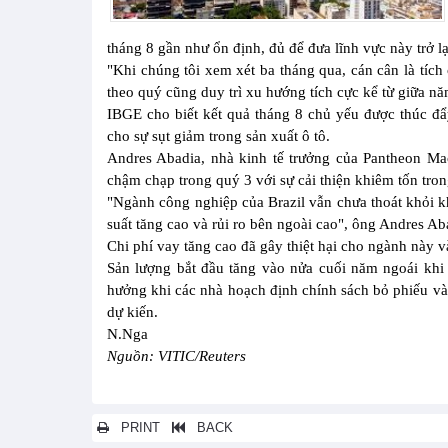
tháng 8 gần như ổn định, đủ để đưa lĩnh vực này trở l
"Khi chúng tôi xem xét ba tháng qua, cán cân là tíc
theo quý cũng duy trì xu hướng tích cực kể từ giữa 
IBGE cho biết kết quả tháng 8 chủ yếu được thúc đ
cho sự sụt giảm trong sản xuất ô tô.
Andres Abadia, nhà kinh tế trưởng của Pantheon Mac
chậm chạp trong quý 3 với sự cải thiện khiêm tốn trong
"Ngành công nghiệp của Brazil vẫn chưa thoát khỏi kh
suất tăng cao và rủi ro bên ngoài cao", ông Andres Aba
Chi phí vay tăng cao đã gây thiệt hại cho ngành này 
Sản lượng bắt đầu tăng vào nửa cuối năm ngoái khi 
hưởng khi các nhà hoạch định chính sách bỏ phiếu và
dự kiến.
N.Nga
Nguồn: VITIC/Reuters
PRINT
BACK