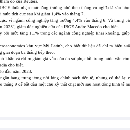
thăm dò của Reuters.
IBGE thừa nhận mức tăng trưởng nhỏ theo tháng có nghĩa là sản lượ
ại mức tích cực sau khi giảm 1,4% vào tháng 7.
h cực, vì ngành công nghiệp tăng trưởng 4,4% vào tháng 6. Và trung b
năm 2023", giám đốc nghiên cứu của IBGE Andre Macedo cho biết.
ẩy bởi mức tăng 1,1% trong các ngành công nghiệp khai khoáng, giú
roeconomics khu vực Mỹ Latinh, cho biết dữ liệu đã chỉ ra hiệu su
 giai đoạn ba tháng tiếp theo.
ó khăn và rủi ro giảm giá vẫn còn do sự phục hồi trong nước vẫn còn 
dia cho biết.
vào đầu năm 2023.
ngân hàng trung ương nới lỏng chính sách tiền tệ, nhưng có thể lại 
o tháng 9 để bắt đầu một chu kỳ thắt chặt mới sau hoạt động kinh tế 