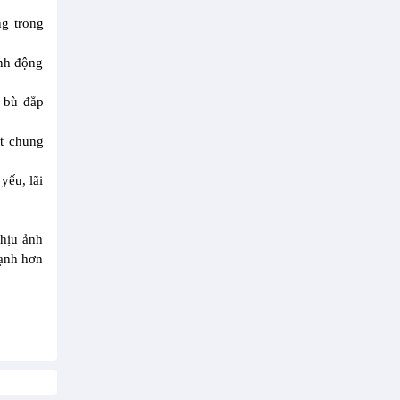
ng trong
ình động
p bù đắp
ất chung
yếu, lãi
chịu ảnh
mạnh hơn