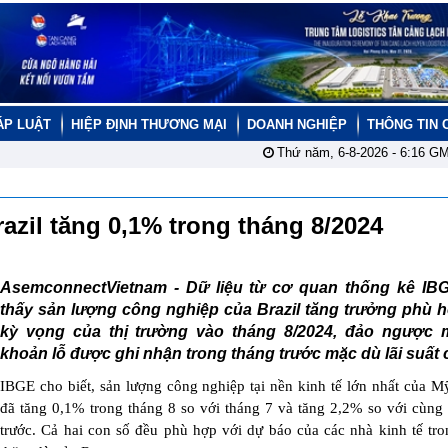
ÁP LUẬT
HIỆP ĐỊNH THƯƠNG MẠI
DOANH NGHIỆP
THÔNG TIN 
Thứ năm, 6-8-2026 -
6:16
GM
azil tăng 0,1% trong tháng 8/2024
AsemconnectVietnam -
Dữ liệu từ cơ quan thống kê IB
thấy sản lượng công nghiệp của Brazil tăng trưởng phù h
kỳ vọng của thị trường vào tháng 8/2024, đảo ngược 
khoản lỗ được ghi nhận trong tháng trước mặc dù lãi suất 
IBGE cho biết, sản lượng công nghiệp tại nền kinh tế lớn nhất của M
đã tăng 0,1% trong tháng 8 so với tháng 7 và tăng 2,2% so với cùn
trước. Cả hai con số đều phù hợp với dự báo của các nhà kinh tế tr