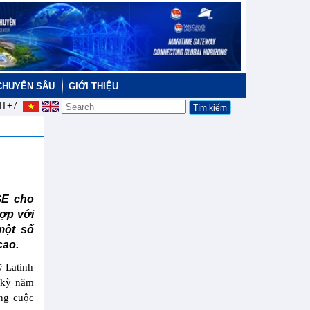
CHUYÊN SÂU
GIỚI THIỆU
T+7
GE cho
ợp với
một số
cao.
ỹ Latinh
g kỳ năm
ong cuộc