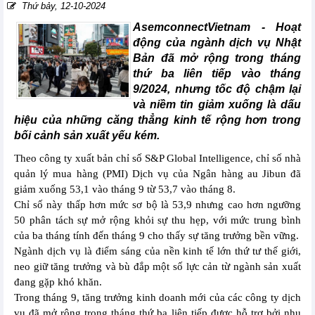
Thứ bảy, 12-10-2024
AsemconnectVietnam -
Hoạt
động của ngành dịch vụ Nhật
Bản đã mở rộng trong tháng
thứ ba liên tiếp vào tháng
9/2024, nhưng tốc độ chậm lại
và niềm tin giảm xuống là dấu
hiệu của những căng thẳng kinh tế rộng hơn trong
bối cảnh sản xuất yếu kém.
Theo công ty xuất bản chỉ số S&P Global Intelligence, chỉ số nhà
quản lý mua hàng (PMI) Dịch vụ của Ngân hàng au Jibun đã
giảm xuống 53,1 vào tháng 9 từ 53,7 vào tháng 8.
Chỉ số này thấp hơn mức sơ bộ là 53,9 nhưng cao hơn ngưỡng
50 phân tách sự mở rộng khỏi sự thu hẹp, với mức trung bình
của ba tháng tính đến tháng 9 cho thấy sự tăng trưởng bền vững.
Ngành dịch vụ là điểm sáng của nền kinh tế lớn thứ tư thế giới,
neo giữ tăng trưởng và bù đắp một số lực cản từ ngành sản xuất
đang gặp khó khăn.
Trong tháng 9, tăng trưởng kinh doanh mới của các công ty dịch
vụ đã mở rộng trong tháng thứ ba liên tiếp được hỗ trợ bởi nhu