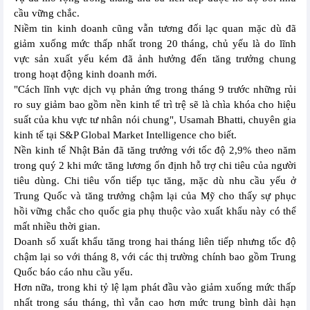
cầu vững chắc.
Niềm tin kinh doanh cũng vẫn tương đối lạc quan mặc dù đã
giảm xuống mức thấp nhất trong 20 tháng, chủ yếu là do lĩnh
vực sản xuất yếu kém đã ảnh hưởng đến tăng trưởng chung
trong hoạt động kinh doanh mới.
"Cách lĩnh vực dịch vụ phản ứng trong tháng 9 trước những rủi
ro suy giảm bao gồm nền kinh tế trì trệ sẽ là chìa khóa cho hiệu
suất của khu vực tư nhân nói chung", Usamah Bhatti, chuyên gia
kinh tế tại S&P Global Market Intelligence cho biết.
Nền kinh tế Nhật Bản đã tăng trưởng với tốc độ 2,9% theo năm
trong quý 2 khi mức tăng lương ổn định hỗ trợ chi tiêu của người
tiêu dùng. Chi tiêu vốn tiếp tục tăng, mặc dù nhu cầu yếu ở
Trung Quốc và tăng trưởng chậm lại của Mỹ cho thấy sự phục
hồi vững chắc cho quốc gia phụ thuộc vào xuất khẩu này có thể
mất nhiều thời gian.
Doanh số xuất khẩu tăng trong hai tháng liên tiếp nhưng tốc độ
chậm lại so với tháng 8, với các thị trường chính bao gồm Trung
Quốc báo cáo nhu cầu yếu.
Hơn nữa, trong khi tỷ lệ lạm phát đầu vào giảm xuống mức thấp
nhất trong sáu tháng, thì vẫn cao hơn mức trung bình dài hạn