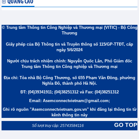
QUẢNG CÁO
© Trung tâm Thông tin Công Nghiệp và Thương mại (VITIC) - Bộ Công
Thương
Giấy phép của Bộ Thông tin và Truyền thông số 115/GP-TTĐT, cấp
ngày 5/6/2024
Người chịu trách nhiệm chính: Nguyễn Quốc Lân, Phó Giám đốc
Trung tâm Thông tin Công nghiệp và Thương mại
Địa chỉ: Tòa nhà Bộ Công Thương, số 655 Phạm Văn Đồng, phường
Nghĩa Đô, thành phố Hà Nội.
ĐT: (04)39341911; (04)38251312 và Fax: (04)38251312
Email: Asemconnectvietnam@gmail.com;
Ghi rõ nguồn "Asemconnectvietnam.gov.vn" khi đăng lại thông tin từ
kênh thông tin này
GO TOP
Số lượt truy cập: 25743584116