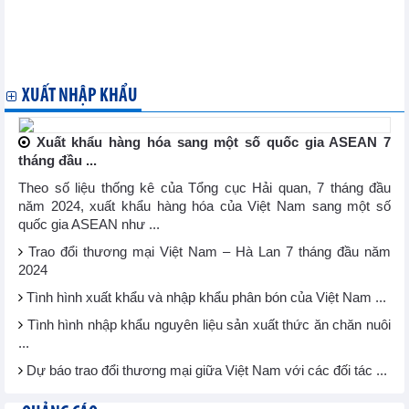
Chỉ số PMI dịch vụ của Canada giảm trong tháng thứ ba liên
tiếp
Tỷ lệ đặt cược Fed giảm lãi suất 0,5% đã tăng lên 50%
Lạm phát của Philippines giảm xuống 3,3% trong tháng 8/2024
XUẤT NHẬP KHẨU
Xuất khẩu hàng hóa sang một số quốc gia ASEAN 7
tháng đầu ...
Theo số liệu thống kê của Tổng cục Hải quan, 7 tháng đầu
năm 2024, xuất khẩu hàng hóa của Việt Nam sang một số
quốc gia ASEAN như ...
Trao đổi thương mại Việt Nam – Hà Lan 7 tháng đầu năm
2024
Tình hình xuất khẩu và nhập khẩu phân bón của Việt Nam ...
Tình hình nhập khẩu nguyên liệu sản xuất thức ăn chăn nuôi
...
Dự báo trao đổi thương mại giữa Việt Nam với các đối tác ...