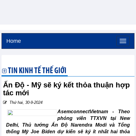
Home
Thứ bảy, 8-8-2026 -
19:2
GMT+7
TIN KINH TẾ THẾ GIỚI
Ấn Độ - Mỹ sẽ ký kết thỏa thuận hợp
tác mới
Thứ hai, 30-9-2024
AsemconnectVietnam -
Theo
phóng viên TTXVN tại New
Delhi, Thủ tướng Ấn Độ Narendra Modi và Tổng
thống Mỹ Joe Biden dự kiến sẽ ký ít nhất hai thỏa