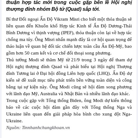
thuận hợp tác mới trong cuộc gặp bên lề Hội nghị
thượng đỉnh nhóm Bộ tứ (Quad) sắp tới.
Bí thư Đối ngoại Ấn Độ Vikram Misri cho biết một thỏa thuận sẽ
liên quan đến Khuôn khổ Hợp tác Kinh tế Ấn Độ Dương-Thái
Bình Dương vì thịnh vượng (IPEF), thỏa thuận còn lại về hợp tác
chống ma túy. Ông Misri nhấn mạnh đây là cơ hội quan trọng để
thảo luận về quan hệ đối tác chiến lược toàn cầu Ấn Độ-Mỹ, bao
gồm hơn 50 cam kết và cơ chế đối thoại song phương.
Thủ tướng Modi sẽ thăm Mỹ từ 21/9 trong 3 ngày để tham dự
Hội nghị thượng đỉnh Quad và phát biểu tại Hội nghị Thượng
đỉnh Tương lai ở Đại hội đồng Liên hợp quốc (LHQ). Ấn Độ dự
kiến sẽ đề xuất mục tiêu phát triển bền vững toàn diện và công
bằng tại sự kiện này. Ông Modi cũng sẽ hội đàm song phương
với lãnh đạo Mỹ, Australia và Nhật Bản và nhiều lãnh đạo khác.
Trong cuộc gặp với Tổng thống Biden, ông Modi dự kiến thông
báo về các cuộc hội đàm gần đây với Tổng thống Nga và
Ukraine liên quan đến giải pháp hòa bình cho xung đột Nga-
Ukraine.
Nguồn: Tinnhanhchungkhoan.vn