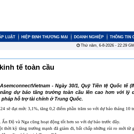
ÁP LUẬT
HIỆP ĐỊNH THƯƠNG MẠI
DOANH NGHIỆP
THÔNG TIN 
Thứ năm, 6-8-2026 -
22:29
GM
kinh tế toàn cầu
AsemconnectVietnam - Ngày 30/1, Quỹ Tiền tệ Quốc tế (I
nâng dự báo tăng trưởng toàn cầu lên cao hơn với lý 
 pháp hỗ trợ tài chính ở Trung Quốc.
24 sẽ đạt mức 3,1%, tăng 0,2 điểm phần trăm so với dự báo tháng 10 t
l, Ấn Độ và Nga cũng hoạt động tốt hơn so với dự báo trước đây.
ột thời kỳ tăng trưởng mạnh đã giảm đi, bất chấp những rủi ro mới từ 