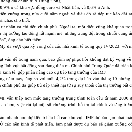
 động địa chính trị ở Trung Đông.
 0,9% ở cả khu vực đồng euro và Nhật Bản, và 0,6% ở Anh.
 kiên cường trong nửa cuối năm ngoái và điều đó sẽ tiếp tục kéo dài 
rinchas cho biết.
tư nhân và chi tiêu chính phủ. Ngoài ra, một điều cũng khá quan trọ
là thị trường lao động rất mạnh mẽ, những xung đột trong chuỗi cung 
óa”, ông cho biết thêm.
ế Mỹ đã vượt qua kỳ vọng của các nhà kinh tế trong quý IV/2023, với 
oạt vấn đề trong năm qua, bao gồm sự phục hồi không đạt kỳ vọng về 
ng lĩnh vực bất động sản đang diễn ra. Chính phủ Trung Quốc đã triển 
ền kinh tế, góp phần nâng cao dự báo tăng trưởng của IMF.
ong năm nay, tăng so với mức 4,2% trong dự báo vào tháng 10 nhưng
chính phủ đã giúp bù đắp thiệt hại từ sự suy thoái của thị trường bất 
 IMF vẫn thấp hơn mức tăng trưởng trung bình toàn cầu từ năm 2000
cao hơn, việc rút lại một số chương trình hỗ trợ tài chính và tăng trư
iảm nhanh hơn dự kiến ở hầu hết các khu vực. IMF dự báo lạm phát toà
các nền kinh tế phát triển, lạm phát được dự báo sẽ giảm xuống c