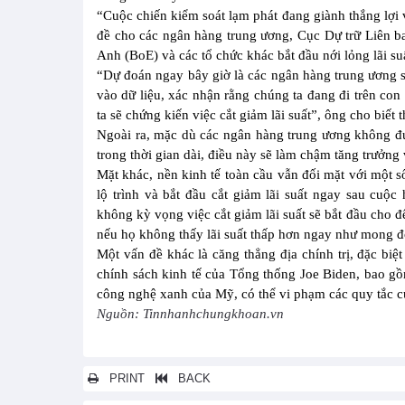
“Cuộc chiến kiểm soát lạm phát đang giành thắng lợi 
đề cho các ngân hàng trung ương, Cục Dự trữ Liên
Anh (BoE) và các tổ chức khác bắt đầu nới lỏng lãi suấ
“Dự đoán ngay bây giờ là các ngân hàng trung ương s
vào dữ liệu, xác nhận rằng chúng ta đang đi trên co
ta sẽ chứng kiến việc cắt giảm lãi suất”, ông cho biết 
Ngoài ra, mặc dù các ngân hàng trung ương không đư
trong thời gian dài, điều này sẽ làm chậm tăng trưởng
Mặt khác, nền kinh tế toàn cầu vẫn đối mặt với một số 
lộ trình và bắt đầu cắt giảm lãi suất ngay sau cuộc
không kỳ vọng việc cắt giảm lãi suất sẽ bắt đầu cho 
nếu họ không thấy lãi suất thấp hơn ngay như mong đ
Một vấn đề khác là căng thẳng địa chính trị, đặc biệ
chính sách kinh tế của Tổng thống Joe Biden, bao gồ
công nghệ xanh của Mỹ, có thể vi phạm các quy tắc 
Nguồn: Tinnhanhchungkhoan.vn
PRINT
BACK