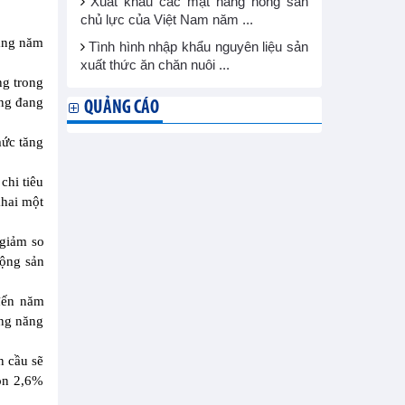
Xuất khẩu các mặt hàng nông sản
chủ lực của Việt Nam năm ...
sang năm
Tình hình nhập khẩu nguyên liệu sản
xuất thức ăn chăn nuôi ...
ng trong
ứng đang
QUẢNG CÁO
mức tăng
chi tiêu
khai một
 giảm so
động sản
 đến năm
ởng năng
n cầu sẽ
òn 2,6%