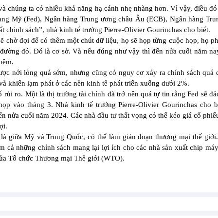
và chúng ta có nhiều khả năng hạ cánh nhẹ nhàng hơn. Vì vậy, điều đó 
 bang Mỹ (Fed), Ngân hàng Trung ương châu Âu (ECB), Ngân hàng Tru
t chính sách”, nhà kinh tế trưởng Pierre-Olivier Gourinchas cho biết.
ẽ chờ đợi để có thêm một chút dữ liệu, họ sẽ họp từng cuộc họp, họ p
n đường đó. Đó là cơ sở. Và nếu đúng như vậy thì đến nửa cuối năm n
thêm.
ợc nới lỏng quá sớm, nhưng cũng có nguy cơ xảy ra chính sách quá 
 và khiến lạm phát ở các nền kinh tế phát triển xuống dưới 2%.
rủi ro. Một là thị trường tài chính đã trở nên quá tự tin rằng Fed sẽ đ
 họp vào tháng 3. Nhà kinh tế trưởng Pierre-Olivier Gourinchas cho b
đến nửa cuối năm 2024. Các nhà đầu tư thất vọng có thể kéo giá cổ phi
ợi.
t là giữa Mỹ và Trung Quốc, có thể làm gián đoạn thương mại thế giới
m cả những chính sách mang lại lợi ích cho các nhà sản xuất chip máy
của Tổ chức Thương mại Thế giới (WTO).