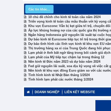
Các tin khác...
10 chủ đề chính cho kinh tế toàn cầu năm 2024
Triển vọng kinh tế toàn cầu mâu thuẫn với kỳ vọng c
Khu vực Eurozone: Vẫn bị kẹt giữa trì trệ, chuyển đổi
Áp lực khủng hoảng nợ của các quốc gia thị trường m
Ngân hàng Indonesia giữ nguyên lãi suất tại cuộc họ
Dự báo kinh tế Eurozone tiếp tục trì trệ trong thời gia
Dự báo tình hình các lĩnh vực kinh tế khu vực EU nă
Thị trường hàng xa xỉ của Trung Quốc đang hồi phục
Lạm phát ở Anh bất ngờ tăng trong bối cảnh giá dịch
Lạm phát của Mỹ tiếp tục chậm lại trong tháng 12
Nền kinh tế Đức năm 2023 và dự báo năm 2024
Fed giữ nguyên lãi suất, xoa dịu kỳ vọng về việc cắt g
Nền kinh tế khu vực đồng Euro giảm so với các nước 
Tình hình kinh tế Nhật Bản tháng 1/2024
Tình hình lạm phát các nước tháng 1/2024
DOANH NGHIỆP
LIÊN KẾT WEBSITE