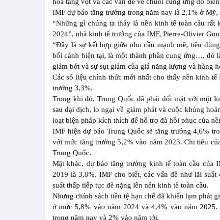
hóa tăng vọt và các vấn đề về chuỗi cung ứng do biến
IMF dự báo tăng trưởng trong năm nay là 2,1% ở Mỹ,
“Những gì chúng ta thấy là nền kinh tế toàn cầu rất
2024”, nhà kinh tế trưởng của IMF, Pierre-Olivier Gou
“Đây là sự kết hợp giữa nhu cầu mạnh mẽ, tiêu dùng 
bối cảnh hiện tại, là một thành phần cung ứng…, đó 
giảm bớt và sự sụt giảm của giá năng lượng và hàng h
Các số liệu chính thức mới nhất cho thấy nền kinh t
trưởng 3,3%.
Trong khi đó, Trung Quốc đã phải đối mặt với một l
sau đại dịch, lo ngại về giảm phát và cuộc khủng hoả
loạt biện pháp kích thích để hỗ trợ đà hồi phục của n
IMF hiện dự báo Trung Quốc sẽ tăng trưởng 4,6% tr
với mức tăng trưởng 5,2% vào năm 2023. Chi tiêu của 
Trung Quốc.
Mặt khác, dự báo tăng trưởng kinh tế toàn cầu của
2019 là 3,8%. IMF cho biết, các vấn đề như lãi suất 
suất thấp tiếp tục đè nặng lên nền kinh tế toàn cầu.
Nhưng chính sách tiền tệ hạn chế đã khiến lạm phát g
ở mức 5,8% vào năm 2024 và 4,4% vào năm 2025. Ở 
trong năm nay và 2% vào năm tới.