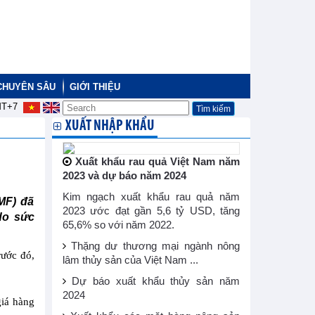
CHUYÊN SÂU
GIỚI THIỆU
T+7
XUẤT NHẬP KHẨU
Xuất khẩu rau quả Việt Nam năm
2023 và dự báo năm 2024
Kim ngạch xuất khẩu rau quả năm
MF) đã
2023 ước đạt gần 5,6 tỷ USD, tăng
do sức
65,6% so với năm 2022.
Thặng dư thương mại ngành nông
rước đó,
lâm thủy sản của Việt Nam ...
Dự báo xuất khẩu thủy sản năm
2024
giá hàng