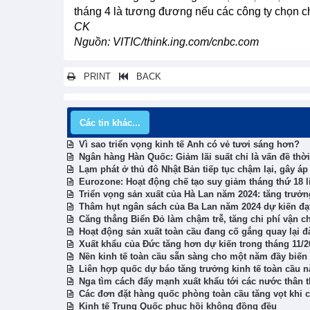
tháng 4 là tương đương nếu các công ty chọn c
CK
Nguồn: VITIC/think.ing.com/cnbc.com
PRINT
BACK
Các tin khác...
Vì sao triển vọng kinh tế Anh có vẻ tươi sáng hơn?
Ngân hàng Hàn Quốc: Giảm lãi suất chỉ là vấn đề thời
Lạm phát ở thủ đô Nhật Bản tiếp tục chậm lại, gây áp
Eurozone: Hoạt động chế tạo suy giảm tháng thứ 18 li
Triển vọng sản xuất của Hà Lan năm 2024: tăng trưởn
Thâm hụt ngân sách của Ba Lan năm 2024 dự kiến đạ
Căng thẳng Biển Đỏ làm chậm trễ, tăng chi phí vận c
Hoạt động sản xuất toàn cầu đang cố gắng quay lại 
Xuất khẩu của Đức tăng hơn dự kiến trong tháng 11/2
Nền kinh tế toàn cầu sẵn sàng cho một năm đầy biến
Liên hợp quốc dự báo tăng trưởng kinh tế toàn cầu 
Nga tìm cách đẩy mạnh xuất khẩu tới các nước thân t
Các đơn đặt hàng quốc phòng toàn cầu tăng vọt khi că
Kinh tế Trung Quốc phục hồi không đồng đều