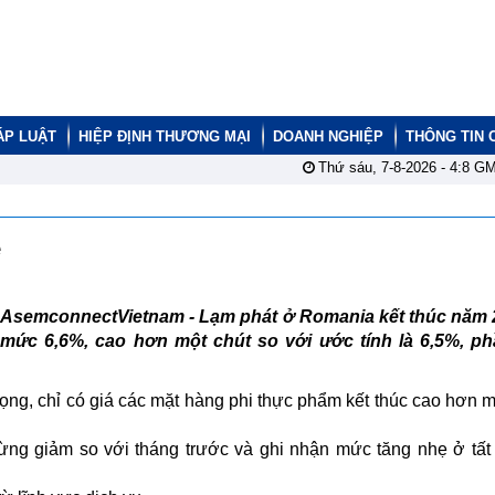
ÁP LUẬT
HIỆP ĐỊNH THƯƠNG MẠI
DOANH NGHIỆP
THÔNG TIN 
Thứ sáu, 7-8-2026 -
4:8
GM
ẹ
AsemconnectVietnam - Lạm phát ở Romania kết thúc năm 
mức 6,6%, cao hơn một chút so với ước tính là 6,5%, ph
ng, chỉ có giá các mặt hàng phi thực phẩm kết thúc cao hơn m
gừng giảm so với tháng trước và ghi nhận mức tăng nhẹ ở tất