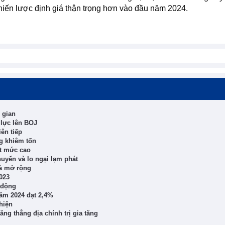
hiến lược định giá thận trọng hơn vào đầu năm 2024.
 gian
 lực lên BOJ
ên tiếp
g khiêm tốn
t mức cao
huyển và lo ngại lạm phát
đà mở rộng
023
 động
năm 2024 đạt 2,4%
hiện
ng thẳng địa chính trị gia tăng