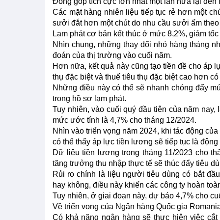
Đóng góp tích cực lớn nhất một lần nữa lại đến t
Các mặt hàng nhiên liệu tiếp tục rẻ hơn một chút
sưởi đắt hơn một chút do nhu cầu sưởi ấm theo
Lạm phát cơ bản kết thúc ở mức 8,2%, giảm tốc
Nhìn chung, những thay đổi nhỏ hàng tháng nh
đoán của thị trường vào cuối năm.
Hơn nữa, kết quả này cũng tạo tiền đề cho áp lực
thụ đặc biệt và thuế tiêu thụ đặc biệt cao hơn có
Những điều này có thể sẽ nhanh chóng đẩy mức 
trong hồ sơ lạm phát.
Tuy nhiên, vào cuối quý đầu tiên của năm nay, l
mức ước tính là 4,7% cho tháng 12/2024.
Nhìn vào triển vọng năm 2024, khi tác động của
có thể thấy áp lực tiền lương sẽ tiếp tục là độn
Dữ liệu tiền lương trong tháng 11/2023 cho 
tăng trưởng thu nhập thực tế sẽ thúc đẩy tiêu dù
Rủi ro chính là liệu người tiêu dùng có bắt
hay không, điều này khiến các công ty hoàn toàn 
Tuy nhiên, ở giai đoạn này, dự báo 4,7% cho c
Về triển vọng của Ngân hàng Quốc gia Romania, 
Có khả năng ngân hàng sẽ thực hiện việc cắt 