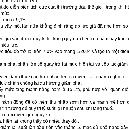
ừ lĩnh vực dịch vụ.
 do diễn biến tích cực của thị trường dầu thế giới, trong khi h
 mùa.
 từ mức 9,1%.
ư vậy một lần nữa khẳng định rằng áp lực giá đã nhẹ hơn so
 giá vẫn được duy trì tốt trong quý đầu tiên của năm nay khi th
 hiệu lực.
tiêu đề trở lại trên 7,0% vào tháng 1/2024 và tạo ra một điể
ạm phát phần lớn sẽ quay trở lại mức hiện tại và tiếp tục giảm
 việc đánh thuế cao hơn phần lớn đã được các doanh nghiệp tí
g lực chính chống lại xu hướng giảm phát.
thấy mức tăng mạnh hàng năm là 15,1%, phù hợp với quan đi
ng.
 đầu hành động để có thêm thu nhập sớm hơn và mạnh mẽ hơn 
tin tưởng để duy trì tỷ suất lợi nhuận sau khi tăng thuế.
uối năm được giữ nguyên.
hiện tại không thấy có nhiều thay đổi.
giảm lãi suất lần đầu tiên vào tháng 5, mặc dù khả năng xảy