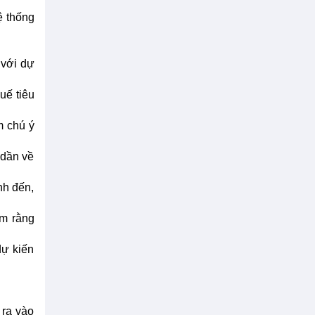
ệ thống
 với dự
uế tiêu
m chú ý
 dần về
nh đến,
ểm rằng
dự kiến
 ra vào