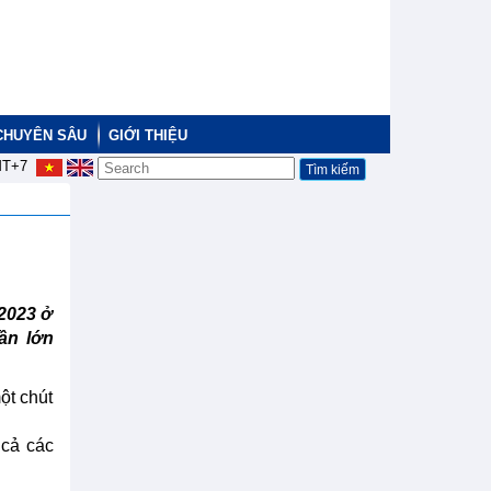
CHUYÊN SÂU
GIỚI THIỆU
T+7
2023 ở
ần lớn
ột chút
 cả các