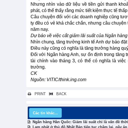
Nhưng nhìn vào dữ liệu về tiền gửi thanh khoả
phát, có thể thấy rằng mức tiết kiệm thực tế thấ
Câu chuyện đối với các doanh nghiệp cũng tương
ty đều có vẻ khá chắc chắn, nhưng câu chuyện t
năm nay.
Dự báo về việc cắt giảm lãi suất của Ngân hàn
Nhìn chung, tăng trưởng kinh tế Anh dự báo đặ
Điều này cũng có nghĩa là tăng trưởng hàng qu
Đối với Ngân hàng Anh, sự ổn định trong tăng 
tài chính vào tháng 3, có thể có nghĩa là việ
trường.
CK
Nguồn: VITIC/think.ing.com
PRINT
BACK
Các tin khác...
Ngân hàng Hàn Quốc: Giảm lãi suất chỉ là vấn đề thời
Lạm phát ở thủ đô Nhật Bản tiếp tục chậm lại, gây áp