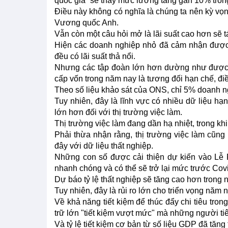
quốc gia” sẽ thấy mức lương tăng gần 10% tron
Điều này không có nghĩa là chúng ta nên kỳ vọn
Vương quốc Anh.
Vẫn còn một câu hỏi mở là lãi suất cao hơn sẽ 
Hiện các doanh nghiệp nhỏ đã cảm nhận được t
đều có lãi suất thả nổi.
Nhưng các tập đoàn lớn hơn dường như được b
cấp vốn trong năm nay là tương đối hạn chế, đi
Theo số liệu khảo sát của ONS, chỉ 5% doanh ng
Tuy nhiên, đây là lĩnh vực có nhiều dữ liệu hạ
lớn hơn đối với thị trường việc làm.
Thị trường việc làm đang dần hạ nhiệt, trong khi 
Phải thừa nhận rằng, thị trường việc làm cũng 
đây với dữ liệu thất nghiệp.
Những con số được cải thiện dự kiến vào Lễ 
nhanh chóng và có thể sẽ trở lại mức trước Cov
Dự báo tỷ lệ thất nghiệp sẽ tăng cao hơn tron
Tuy nhiên, đây là rủi ro lớn cho triển vọng năm n
Về khả năng tiết kiệm để thúc đẩy chi tiêu tro
trữ lớn "tiết kiệm vượt mức" mà những người tiê
Và tỷ lệ tiết kiệm cơ bản từ số liệu GDP đã tă