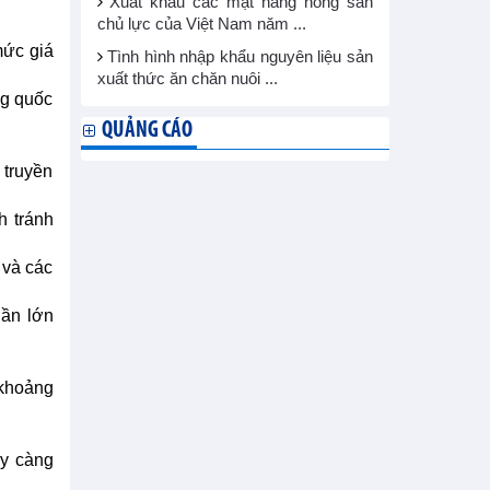
Xuất khẩu các mặt hàng nông sản
chủ lực của Việt Nam năm ...
mức giá
Tình hình nhập khẩu nguyên liệu sản
xuất thức ăn chăn nuôi ...
ng quốc
QUẢNG CÁO
 truyền
h tránh
 và các
hần lớn
 khoảng
ày càng