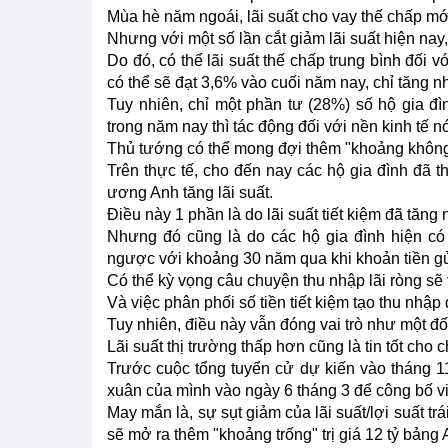
Mùa hè năm ngoái, lãi suất cho vay thế chấp m
Nhưng với một số lần cắt giảm lãi suất hiện nay
Do đó, có thể lãi suất thế chấp trung bình đối
có thể sẽ đạt 3,6% vào cuối năm nay, chỉ tăng nh
Tuy nhiên, chỉ một phần tư (28%) số hộ gia đì
trong năm nay thì tác động đối với nền kinh tế n
Thủ tướng có thể mong đợi thêm "khoảng không" 
Trên thực tế, cho đến nay các hộ gia đình đã t
ương Anh tăng lãi suất.
Điều này 1 phần là do lãi suất tiết kiệm đã tăng 
Nhưng đó cũng là do các hộ gia đình hiện có s
ngược với khoảng 30 năm qua khi khoản tiền gử
Có thể kỳ vọng câu chuyện thu nhập lãi ròng sẽ t
Và việc phân phối số tiền tiết kiệm tạo thu nhậ
Tuy nhiên, điều này vẫn đóng vai trò như một đối 
Lãi suất thị trường thấp hơn cũng là tin tốt cho 
Trước cuộc tổng tuyển cử dự kiến vào tháng 
xuân của mình vào ngày 6 tháng 3 để công bố vi
May mắn là, sự sụt giảm của lãi suất/lợi suất 
sẽ mở ra thêm "khoảng trống" trị giá 12 tỷ bảng 