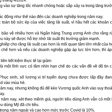
g tháng 4/2024.
g vào sự tăng tốc nhanh chóng hoặc sắp xảy ra trong tăng trư
tác động như thế nào đến các doanh nghiệp trong năm nay.
oàn bộ sức ép của việc tăng lãi suất, vì hầu hết các khoản 
ảo vệ nhiều hơn và Ngân hàng Trung ương Anh cho rằng rủi
ều này sẽ được hỗ trợ nhờ lãi suất thị trường giảm mạnh.
hiệp cho rằng lãi suất cao hơn là mối quan tâm lớn nhất của h
n chế hơn và nếu các doanh nghiệp gặp áp lực lớn hơn, thì áp
tiền tiết kiệm thực tế lại giảm
là một lĩnh vực có tầm nhìn hạn chế do các vấn đề về độ tin 
Phục sinh, số lượng vị trí tuyển dụng chưa được lấp đầy đa
id vào mùa hè.
g năm nay, nhưng không đủ để kéo Vương quốc Anh vào suy thoá
ay.
ng năm nay, xét theo mệnh giá, người tiêu dùng Anh vẫn có một
u dùng Mỹ đã chi tiêu.
ng trong năm ngoái và cao hơn mức trước Covid là 10%.