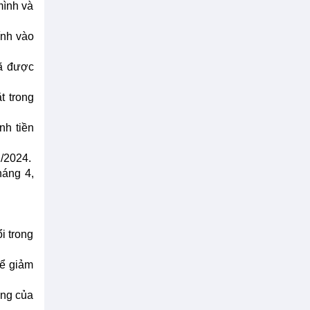
mình và
ính vào
đã được
t trong
nh tiền
1/2024.
háng 4,
i trong
hể giảm
ống của