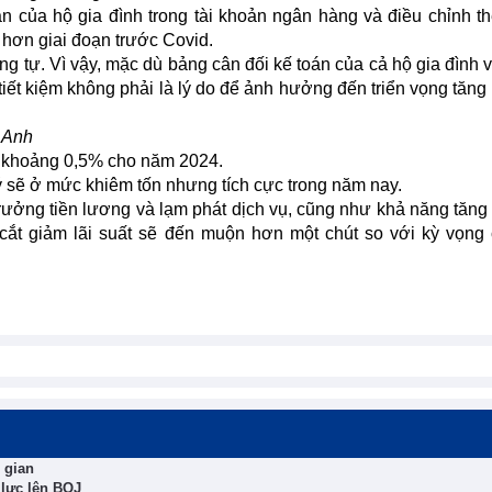
n của hộ gia đình trong tài khoản ngân hàng và điều chỉnh t
p hơn giai đoạn trước Covid.
 tự. Vì vậy, mặc dù bảng cân đối kế toán của cả hộ gia đình 
iết kiệm không phải là lý do để ảnh hưởng đến triển vọng tăng
g Anh
t khoảng 0,5% cho năm 2024.
ý sẽ ở mức khiêm tốn nhưng tích cực trong năm nay.
trưởng tiền lương và lạm phát dịch vụ, cũng như khả năng tăn
c cắt giảm lãi suất sẽ đến muộn hơn một chút so với kỳ vọng 
 gian
 lực lên BOJ