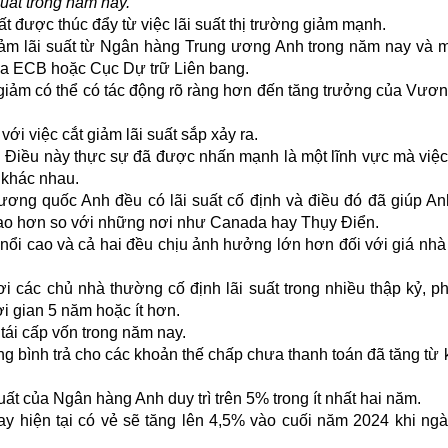
suất trong năm nay.
 được thúc đẩy từ việc lãi suất thị trường giảm mạnh.
giảm lãi suất từ Ngân hàng Trung ương Anh trong năm nay và 
của ECB hoặc Cục Dự trữ Liên bang.
ng giảm có thể có tác động rõ ràng hơn đến tăng trưởng của Vươ
với việc cắt giảm lãi suất sắp xảy ra.
ấp. Điều này thực sự đã được nhấn mạnh là một lĩnh vực mà việc
à khác nhau.
ơng quốc Anh đều có lãi suất cố định và điều đó đã giúp An
 cao hơn so với những nơi như Canada hay Thụy Điển.
ả nổi cao và cả hai đều chịu ảnh hưởng lớn hơn đối với giá nhà
các chủ nhà thường cố định lãi suất trong nhiều thập kỷ, p
i gian 5 năm hoặc ít hơn.
tái cấp vốn trong năm nay.
rung bình trả cho các khoản thế chấp chưa thanh toán đã tăng từ
suất của Ngân hàng Anh duy trì trên 5% trong ít nhất hai năm.
vay hiện tại có vẻ sẽ tăng lên 4,5% vào cuối năm 2024 khi ng