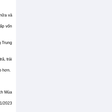
 nữa và
cấp vốn
g Trung
ả, trái
ao hơn.
ách Mùa
11/2023