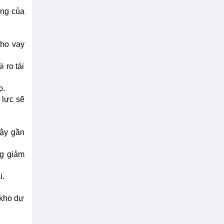
ởng của
cho vay
 ro tái
ọ.
 lực sẽ
cậy gần
ng giảm
i.
 kho dự