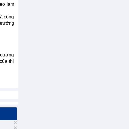
heo lạm
và công
 trưởng
g cường
của thị