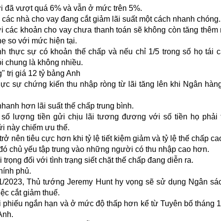
ới đã vượt quá 6% và vẫn ở mức trên 5%.
, các nhà cho vay đang cắt giảm lãi suất một cách nhanh chóng.
 với các khoản cho vay chưa thanh toán sẽ không còn tăng thêm
ẹ so với mức hiện tại.
nh thực sự có khoản thế chấp và nếu chỉ 1/5 trong số họ tái 
ói chung là không nhiều.
trị giá 12 tỷ bảng Anh
hực sự chứng kiến thu nhập ròng từ lãi tăng lên khi Ngân hàn
nhanh hơn lãi suất thế chấp trung bình.
ố lượng tiền gửi chịu lãi tương đương với số tiền họ phải tr
i này chiếm ưu thế.
rở nên tiêu cực hơn khi tỷ lệ tiết kiệm giảm và tỷ lệ thế chấp c
p đó chủ yếu tập trung vào những người có thu nhập cao hơn.
trọng đối với tình trạng siết chặt thế chấp đang diễn ra.
chính phủ.
11/2023, Thủ tướng Jeremy Hunt hy vọng sẽ sử dụng Ngân s
ệc cắt giảm thuế.
trái phiếu ngắn hạn và ở mức độ thấp hơn kể từ Tuyên bố tháng 
Anh.