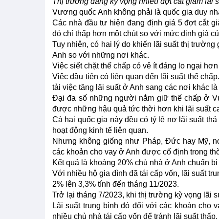
Thị trường đang kỳ vọng nhiều đợt cắt giảm lãi 
Vương quốc Anh không phải là quốc gia duy nhất
Các nhà đầu tư hiện đang định giá 5 đợt cắt 
đó chỉ thấp hơn một chút so với mức định giá 
Tuy nhiên, có hai lý do khiến lãi suất thị trườ
Anh so với những nơi khác.
Việc siết chặt thế chấp có vẻ ít đáng lo ngại hơn 
Việc đầu tiên có liên quan đến lãi suất thế ch
tải việc tăng lãi suất ở Anh sang các nơi khác l
Đại đa số những người nắm giữ thế chấp ở Vư
được những hậu quả tức thời hơn khi lãi suất
Cả hai quốc gia này đều có tỷ lệ nợ lãi suất th
hoạt động kinh tế liên quan.
Nhưng không giống như Pháp, Đức hay Mỹ, nơi 
các khoản cho vay ở Anh được cố định trong thờ
Kết quả là khoảng 20% chủ nhà ở Anh chuẩn bị 
Với nhiều hộ gia đình đã tái cấp vốn, lãi suất t
2% lên 3,3% tính đến tháng 11/2023.
Trở lại tháng 7/2023, khi thị trường kỳ vọng lãi 
Lãi suất trung bình đó đối với các khoản cho 
nhiều chủ nhà tái cấp vốn để tránh lãi suất thấp.