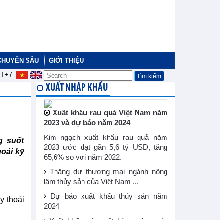
CHUYÊN SÂU
GIỚI THIỆU
T+7
XUẤT NHẬP KHẨU
Xuất khẩu rau quả Việt Nam năm
2023 và dự báo năm 2024
Kim ngạch xuất khẩu rau quả năm
g suốt
2023 ước đạt gần 5,6 tỷ USD, tăng
oái kỹ
65,6% so với năm 2022.
Thặng dư thương mại ngành nông
lâm thủy sản của Việt Nam ...
Dự báo xuất khẩu thủy sản năm
y thoái
2024