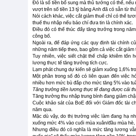
Đó là số tiền bổ sung mà thủ tướng có thể, nếu 
vượt trên số tiền 13 tỷ bảng Anh đã có sẵn từ t
Nói cách khác, việc cắt giảm thuế chỉ có thể t
thuế thu nhập nếu báo chí đưa tin là chính xác.
Điều đó có thể thúc đẩy tăng trưởng trong năm
công bố.
Ngoài ra, để đáp ứng các quy định tài chính củ
những năm tiếp theo, bao gồm cả việc cắt giảm th
Tuy nhiên, việc siết chặt thế chấp khiêm tốn h
lương thực tế tăng trưởng tích cực.
Lạm phát chung dự kiến sẽ giảm xuống 1,6% tro
Một phần trong số đó có liên quan đến việc 
nhiều hơn mức bù đắp cho mức tăng 5% vào tuầ
Tăng trưởng tiền lương thực tế đang được cải th
Tăng trưởng thu nhập trung bình đang giảm ch
Cuộc khảo sát của BoE đối với Giám đốc tài ch
năm qua.
Mặc dù vậy, do thị trường việc làm đang hạ n
xuống mức 4% vào cuối mùa xuân/đầu mùa hè, 
Nhưng điều đó có nghĩa là mức tăng lương v