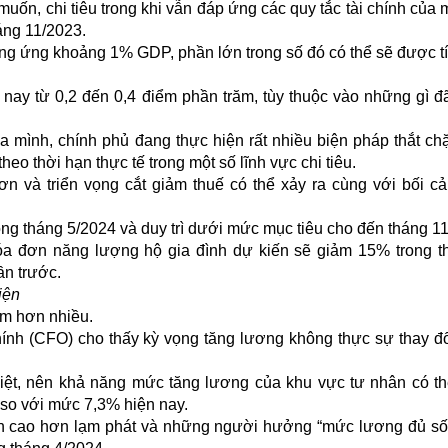
muốn, chi tiêu trong khi vẫn đáp ứng các quy tắc tài chính của 
háng 11/2023.
ương ứng khoảng 1% GDP, phần lớn trong số đó có thể sẽ được t
 nay từ 0,2 đến 0,4 điểm phần trăm, tùy thuộc vào những gì 
a mình, chính phủ đang thực hiện rất nhiều biện pháp thắt chặ
eo thời hạn thực tế trong một số lĩnh vực chi tiêu.
ơn và triển vọng cắt giảm thuế có thể xảy ra cùng với bối cả
ng tháng 5/2024 và duy trì dưới mức mục tiêu cho đến tháng 1
hóa đơn năng lượng hộ gia đình dự kiến sẽ giảm 15% trong t
n trước.
iện
ậm hơn nhiều.
ính (CFO) cho thấy kỳ vọng tăng lương không thực sự thay đổ
hiệt, nên khả năng mức tăng lương của khu vực tư nhân có t
so với mức 7,3% hiện nay.
ẫn cao hơn lạm phát và những người hưởng “mức lương đủ s