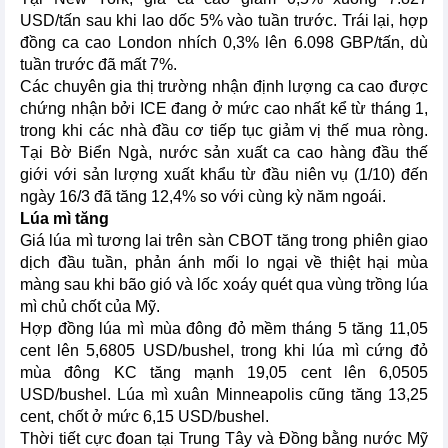
USD/tấn sau khi lao dốc 5% vào tuần trước. Trái lại, hợp
đồng ca cao London nhích 0,3% lên 6.098 GBP/tấn, dù
tuần trước đã mất 7%.
Các chuyên gia thị trường nhận định lượng ca cao được
chứng nhận bởi ICE đang ở mức cao nhất kể từ tháng 1,
trong khi các nhà đầu cơ tiếp tục giảm vị thế mua ròng.
Tại Bờ Biển Ngà, nước sản xuất ca cao hàng đầu thế
giới với sản lượng xuất khẩu từ đầu niên vụ (1/10) đến
ngày 16/3 đã tăng 12,4% so với cùng kỳ năm ngoái.
Lúa mì tăng
Giá lúa mì tương lai trên sàn CBOT tăng trong phiên giao
dịch đầu tuần, phản ánh mối lo ngại về thiệt hại mùa
màng sau khi bão gió và lốc xoáy quét qua vùng trồng lúa
mì chủ chốt của Mỹ.
Hợp đồng lúa mì mùa đông đỏ mềm tháng 5 tăng 11,05
cent lên 5,6805 USD/bushel, trong khi lúa mì cứng đỏ
mùa đông KC tăng mạnh 19,05 cent lên 6,0505
USD/bushel. Lúa mì xuân Minneapolis cũng tăng 13,25
cent, chốt ở mức 6,15 USD/bushel.
Thời tiết cực đoan tại Trung Tây và Đồng bằng nước Mỹ