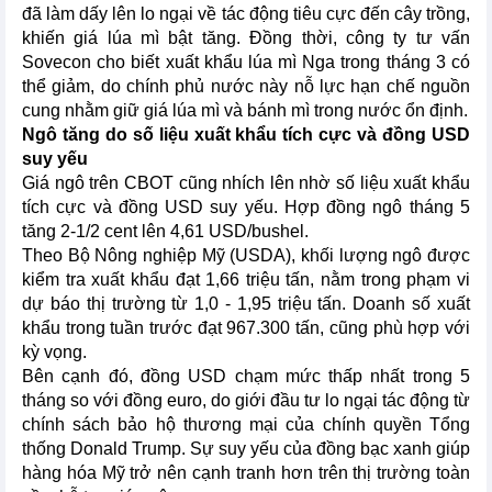
đã làm dấy lên lo ngại về tác động tiêu cực đến cây trồng,
khiến giá lúa mì bật tăng. Đồng thời, công ty tư vấn
Sovecon cho biết xuất khẩu lúa mì Nga trong tháng 3 có
thể giảm, do chính phủ nước này nỗ lực hạn chế nguồn
cung nhằm giữ giá lúa mì và bánh mì trong nước ổn định.
Ngô tăng do số liệu xuất khẩu tích cực và đồng USD
suy yếu
Giá ngô trên CBOT cũng nhích lên nhờ số liệu xuất khẩu
tích cực và đồng USD suy yếu. Hợp đồng ngô tháng 5
tăng 2-1/2 cent lên 4,61 USD/bushel.
Theo Bộ Nông nghiệp Mỹ (USDA), khối lượng ngô được
kiểm tra xuất khẩu đạt 1,66 triệu tấn, nằm trong phạm vi
dự báo thị trường từ 1,0 - 1,95 triệu tấn. Doanh số xuất
khẩu trong tuần trước đạt 967.300 tấn, cũng phù hợp với
kỳ vọng.
Bên cạnh đó, đồng USD chạm mức thấp nhất trong 5
tháng so với đồng euro, do giới đầu tư lo ngại tác động từ
chính sách bảo hộ thương mại của chính quyền Tổng
thống Donald Trump. Sự suy yếu của đồng bạc xanh giúp
hàng hóa Mỹ trở nên cạnh tranh hơn trên thị trường toàn