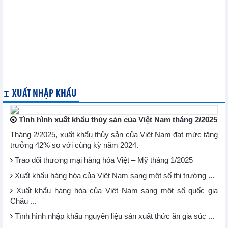
Thị trường hàng hóa nguyên liệu trên thế giới diễn biến phân
hóa
Giá phôi thép ASEAN, Trung Quốc tăng
Nhập khẩu phế liệu của Đài Loan tăng trong 2 tháng đầu năm
2025
Xuất khẩu thép mã kẽm nhúng nóng của Mỹ tăng trong tháng 1
Nhập khẩu phế liệu của Thổ Nhĩ Kỳ giảm trong tháng 1
Dự báo xuất khẩu đậu tương của Brazil tăng hơn 4% trong
tháng 3/2025
XUẤT NHẬP KHẨU
Tình hình xuất khẩu thủy sản của Việt Nam tháng 2/2025
Tháng 2/2025, xuất khẩu thủy sản của Việt Nam đạt mức tăng
trưởng 42% so với cùng kỳ năm 2024.
Trao đổi thương mại hàng hóa Việt – Mỹ tháng 1/2025
Xuất khẩu hàng hóa của Việt Nam sang một số thị trường ...
Xuất khẩu hàng hóa của Việt Nam sang một số quốc gia
Châu ...
Tình hình nhập khẩu nguyên liệu sản xuất thức ăn gia súc ...