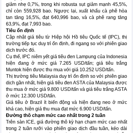
giảm nhẹ 0,7%, trong khi robusta sụt giảm mạnh 45,5%,
chỉ còn 559,928 bao. Ngược lại, xuất khẩu cà phê hòa
tan tăng 16,5%, đạt 640,996 bao, và cà phê rang tăng
63,9%, đạt 7,993 bao.
Tiêu ổn định
Cập nhật giá tiêu từ Hiệp hội Hồ tiêu Quốc tế (IPC), thị
trường tiếp tục duy trì ổn định, đi ngang so với phiên giao
dịch trước đó.
Cụ thể, IPC niêm yết giá tiêu đen Lampung của Indonesia
hiện đang ở mức giá 7.265 USD/tấn; giá tiêu trắng
Muntok hiện được thu mua với giá 10.252 USD/tấn.
Thị trường tiêu Malaysia duy trì ổn định so với phiên giao
dịch gần nhất, hiện giá tiêu đen ASTA của Malaysia được
thu mua ở mức giá 9.800 USD/tấn và giá tiêu trắng ASTA
ở mức 12.300 USD/tấn.
Giá tiêu ở Brazil ít biến động và hiện đang neo ở mức
khá cao, hiện giá thu mua đạt mức 6.900 USD/tấn.
Đường thô chạm mức cao nhất trong 2 tuần
Trên sàn ICE, giá đường thô kỳ hạn chạm mức cao nhất
trong 2 tuần rưỡi vào phiên giao dịch đầu tuần, kéo dài