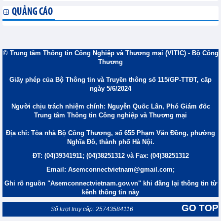
QUẢNG CÁO
© Trung tâm Thông tin Công Nghiệp và Thương mại (VITIC) - Bộ Công
Thương
Giấy phép của Bộ Thông tin và Truyền thông số 115/GP-TTĐT, cấp
ngày 5/6/2024
Người chịu trách nhiệm chính: Nguyễn Quốc Lân, Phó Giám đốc
Trung tâm Thông tin Công nghiệp và Thương mại
Địa chỉ: Tòa nhà Bộ Công Thương, số 655 Phạm Văn Đồng, phường
Nghĩa Đô, thành phố Hà Nội.
ĐT: (04)39341911; (04)38251312 và Fax: (04)38251312
Email: Asemconnectvietnam@gmail.com;
Ghi rõ nguồn "Asemconnectvietnam.gov.vn" khi đăng lại thông tin từ
kênh thông tin này
GO TOP
Số lượt truy cập: 25743584116