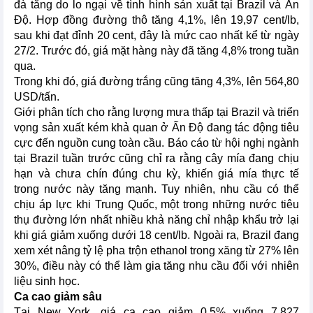
đà tăng do lo ngại về tình hình sản xuất tại Brazil và Ấn
Độ. Hợp đồng đường thô tăng 4,1%, lên 19,97 cent/lb,
sau khi đạt đỉnh 20 cent, đây là mức cao nhất kể từ ngày
27/2. Trước đó, giá mặt hàng này đã tăng 4,8% trong tuần
qua.
Trong khi đó, giá đường trắng cũng tăng 4,3%, lên 564,80
USD/tấn.
Giới phân tích cho rằng lượng mưa thấp tại Brazil và triển
vọng sản xuất kém khả quan ở Ấn Độ đang tác động tiêu
cực đến nguồn cung toàn cầu. Báo cáo từ hội nghị ngành
tại Brazil tuần trước cũng chỉ ra rằng cây mía đang chịu
hạn và chưa chín đúng chu kỳ, khiến giá mía thực tế
trong nước này tăng mạnh. Tuy nhiên, nhu cầu có thể
chịu áp lực khi Trung Quốc, một trong những nước tiêu
thụ đường lớn nhất nhiều khả năng chỉ nhập khẩu trở lại
khi giá giảm xuống dưới 18 cent/lb. Ngoài ra, Brazil đang
xem xét nâng tỷ lệ pha trộn ethanol trong xăng từ 27% lên
30%, điều này có thể làm gia tăng nhu cầu đối với nhiên
liệu sinh học.
Ca cao giảm sâu
Tại New York, giá ca cao giảm 0,5% xuống 7.827