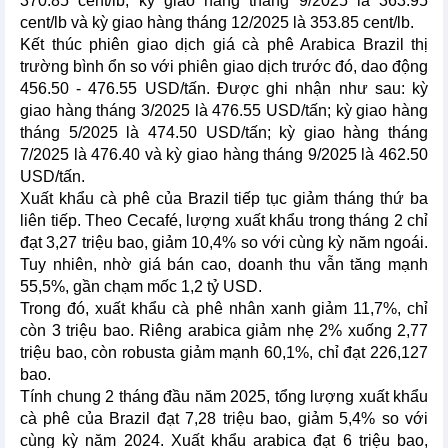
370.85 cent/lb; kỳ giao hàng tháng 9/2025 là 363.95
cent/lb và kỳ giao hàng tháng 12/2025 là 353.85 cent/lb.
Kết thúc phiên giao dịch giá cà phê Arabica Brazil thị
trường bình ổn so với phiên giao dịch trước đó, dao động
456.50 - 476.55 USD/tấn. Được ghi nhận như sau: kỳ
giao hàng tháng 3/2025 là 476.55 USD/tấn; kỳ giao hàng
tháng 5/2025 là 474.50 USD/tấn; kỳ giao hàng tháng
7/2025 là 476.40 và kỳ giao hàng tháng 9/2025 là 462.50
USD/tấn.
Xuất khẩu cà phê của Brazil tiếp tục giảm tháng thứ ba
liên tiếp. Theo Cecafé, lượng xuất khẩu trong tháng 2 chỉ
đạt 3,27 triệu bao, giảm 10,4% so với cùng kỳ năm ngoái.
Tuy nhiên, nhờ giá bán cao, doanh thu vẫn tăng mạnh
55,5%, gần chạm mốc 1,2 tỷ USD.
Trong đó, xuất khẩu cà phê nhân xanh giảm 11,7%, chỉ
còn 3 triệu bao. Riêng arabica giảm nhẹ 2% xuống 2,77
triệu bao, còn robusta giảm mạnh 60,1%, chỉ đạt 226,127
bao.
Tính chung 2 tháng đầu năm 2025, tổng lượng xuất khẩu
cà phê của Brazil đạt 7,28 triệu bao, giảm 5,4% so với
cùng kỳ năm 2024. Xuất khẩu arabica đạt 6 triệu bao,