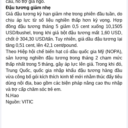
cầu, hỗ trợ giá ngô.
Đậu tương giảm nhẹ
Giá đậu tương kỳ hạn giảm nhẹ trong phiên đầu tuần, do
chịu áp lực từ số liệu nghiền thấp hơn kỳ vọng. Hợp
đồng đậu tương tháng 5 giảm 0,5 cent xuống 10,1505
USD/bushel, trong khi giá bột đậu tương mất 1,60 USD,
chốt ở 304,30 USD/tấn. Tuy nhiên, giá dầu đậu tương lại
tăng 0,51 cent, lên 42,1 cent/pound.
Theo Hiệp hội chế biến hạt có dầu quốc gia Mỹ (NOPA),
sản lượng nghiền đậu tương trong tháng 2 chạm mức
thấp nhất trong 5 tháng, gây áp lực lên giá. Trong khi đó,
Trung Quốc, quốc gia nhập khẩu đậu tương hàng đầu
vừa công bố gói kích thích kinh tế mới nhằm thúc đẩy tiêu
dùng nội địa, bao gồm các biện pháp nâng cao thu nhập
và trợ cấp chăm sóc trẻ em.
N.Hao
Nguồn: VITIC