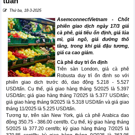
tuần
Thứ ba, 18-3-2025
AsemconnectVietnam -
Chốt
phiên giao dịch ngày 17/3 giá
cà phê, giá tiêu ổn định, giá lúa
mì, giá ngô, giá đường thô
tăng, trong khi giá đậu tương,
giá ca cao giảm.
Cà phê duy trì ổn định
Trên sàn London, giá cà phê
Robusta duy trì ổn định so với
phiên giao dịch trước đó, dao động 5.218 - 5.527
USD/tấn. Cụ thể, giá giao hàng tháng 5/2025 là 5.397
USD/tấn; giá giao hàng tháng 7/2025 là 5.377 USD/tấn;
giá giao hàng tháng 9/2025 là 5.318 USD/tấn và giá giao
tháng 11/2025 là 5.225 USD/tấn.
Tương tự, trên sàn New York, giá cà phê Arabica dao
động 350.75 - 386.00 cent/lb. Cụ thể, kỳ giao hàng tháng
5/2025 là 377.20 cent/lb; kỳ giao hàng tháng 7/2025 là