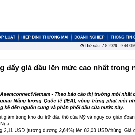
ÁP LUẬT
HIỆP ĐỊNH THƯƠNG MẠI
DOANH NGHIỆP
THÔNG TIN 
Thứ sáu, 7-8-2026 -
9:44
GM
 đẩy giá dầu lên mức cao nhất trong 
AsemconnectVietnam -
Theo báo cáo thị trường mới nhất 
quan Năng lượng Quốc tế (IEA), vòng trừng phạt mới nh
ng kể đến nguồn cung và phân phối dầu của nước này.
ụt giảm trong kho dự trữ dầu thô của Mỹ và nguy cơ gián đoạ
 Nga.
ăng 2,11 USD (tương đương 2,64%) lên 82,03 USD/thùng. Giá 