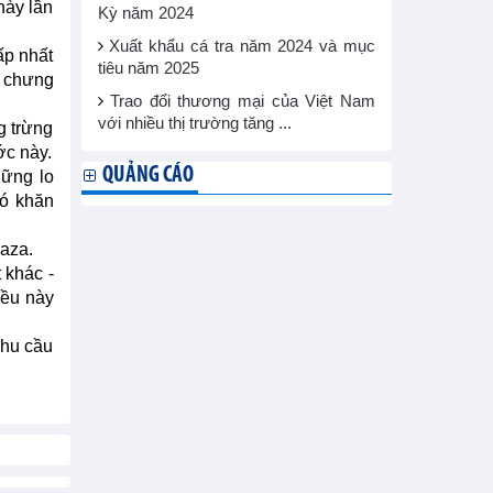
này lần
Kỳ năm 2024
Xuất khẩu cá tra năm 2024 và mục
ấp nhất
tiêu năm 2025
m chưng
Trao đổi thương mại của Việt Nam
với nhiều thị trường tăng ...
g trừng
ớc này.
QUẢNG CÁO
hững lo
hó khăn
Gaza.
 khác -
iều này
nhu cầu