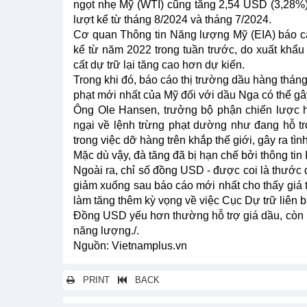
ngọt nhẹ Mỹ (WTI) cũng tăng 2,54 USD (3,28%),
lượt kể từ tháng 8/2024 và tháng 7/2024.
Cơ quan Thông tin Năng lượng Mỹ (EIA) báo c
kể từ năm 2022 trong tuần trước, do xuất khẩ
cất dự trữ lại tăng cao hơn dự kiến.
Trong khi đó, báo cáo thị trường dầu hàng thán
phạt mới nhất của Mỹ đối với dầu Nga có thể g
Ông Ole Hansen, trưởng bộ phận chiến lược h
ngại về lệnh trừng phạt dường như đang hỗ t
trong việc dỡ hàng trên khắp thế giới, gây ra tì
Mặc dù vậy, đà tăng đã bị hạn chế bởi thông ti
Ngoài ra, chỉ số đồng USD - được coi là thước 
giảm xuống sau báo cáo mới nhất cho thấy giá 
làm tăng thêm kỳ vọng về việc Cục Dự trữ liên b
Đồng USD yếu hơn thường hỗ trợ giá dầu, còn lã
năng lượng./.
Nguồn: Vietnamplus.vn
PRINT
BACK