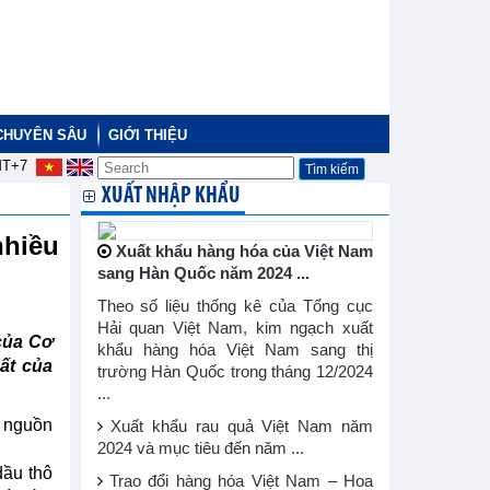
CHUYÊN SÂU
GIỚI THIỆU
T+7
XUẤT NHẬP KHẨU
nhiều
Xuất khẩu hàng hóa của Việt Nam
sang Hàn Quốc năm 2024 ...
Theo số liệu thống kê của Tổng cục
Hải quan Việt Nam, kim ngạch xuất
của Cơ
khẩu hàng hóa Việt Nam sang thị
ất của
trường Hàn Quốc trong tháng 12/2024
...
n nguồn
Xuất khẩu rau quả Việt Nam năm
2024 và mục tiêu đến năm ...
dầu thô
Trao đổi hàng hóa Việt Nam – Hoa