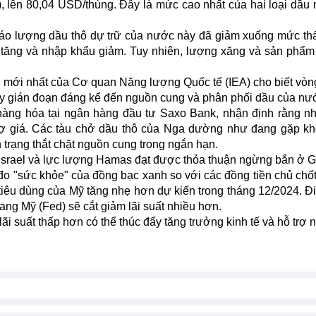
 lên 80,04 USD/thùng. Đây là mức cao nhất của hai loại dầu 
áo lượng dầu thô dự trữ của nước này đã giảm xuống mức th
u tăng và nhập khẩu giảm. Tuy nhiên, lượng xăng và sản phẩ
g mới nhất của Cơ quan Năng lượng Quốc tế (IEA) cho biết vòn
ây gián đoạn đáng kể đến nguồn cung và phân phối dầu của nư
àng hóa tại ngân hàng đầu tư Saxo Bank, nhận định rằng n
rợ giá. Các tàu chở dầu thô của Nga dường như đang gặp k
nh trạng thắt chặt nguồn cung trong ngắn hạn.
n Israel và lực lượng Hamas đạt được thỏa thuận ngừng bắn ở 
đo "sức khỏe" của đồng bạc xanh so với các đồng tiền chủ chốt
tiêu dùng của Mỹ tăng nhẹ hơn dự kiến trong tháng 12/2024. Đ
ang Mỹ (Fed) sẽ cắt giảm lãi suất nhiều hơn.
i suất thấp hơn có thể thúc đẩy tăng trưởng kinh tế và hỗ trợ 