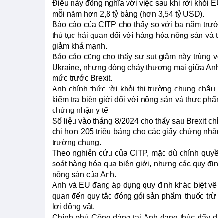
Điều này đồng nghĩa với việc sau khi rời khỏi EU
mỗi năm hơn 2,8 tỷ bảng (hơn 3,54 tỷ USD).
Báo cáo của CITP cho thấy so với ba năm trước
thủ tục hải quan đối với hàng hóa nông sản và
giảm khá mạnh.
Báo cáo cũng cho thấy sự sụt giảm này trùng 
Ukraine, nhưng dòng chảy thương mại giữa Anh v
mức trước Brexit.
Anh chính thức rời khỏi thị trường chung châ
kiểm tra biên giới đối với nông sản và thực phẩ
chứng nhận y tế.
Số liệu vào tháng 8/2024 cho thấy sau Brexit ch
chi hơn 205 triệu bảng cho các giấy chứng nhậ
trường chung.
Theo nghiên cứu của CITP, mặc dù chính quyề
soát hàng hóa qua biên giới, nhưng các quy địn
nông sản của Anh.
Anh và EU đang áp dụng quy định khác biệt về
quan đến quy tắc đóng gói sản phẩm, thuốc trừ 
lợi động vật.
Chính phủ Công đảng tại Anh đang thúc đẩy đ