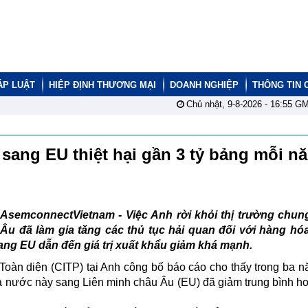
ÁP LUẬT
HIỆP ĐỊNH THƯƠNG MẠI
DOANH NGHIỆP
THÔNG TIN 
Chủ nhật, 9-8-2026 -
16:55
GM
sang EU thiệt hại gần 3 tỷ bảng mỗi n
AsemconnectVietnam -
Việc Anh rời khỏi thị trường chu
Âu đã làm gia tăng các thủ tục hải quan đối với hàng hó
ng EU dẫn đến giá trị xuất khẩu giảm khá mạnh.
oàn diện (CITP) tại Anh công bố báo cáo cho thấy trong ba 
ủa nước này sang Liên minh châu Âu (EU) đã giảm trung bình 