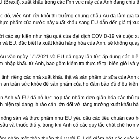
 (Brexit), xuất khẩu trong các lĩnh vực này của Anh đang chịu th
 đó, việc Anh rời khỏi thị trường chung châu Âu đã làm gia t
 thực phẩm của nước này xuất khẩu sang EU dẫn đến giá trị xu
với các sự kiện như hậu quả của đại dịch COVID-19 và cuộc x
à EU, đặc biệt là xuất khẩu hàng hóa của Anh, sẽ không quay 
u Âu vào ngày 1/1/2021 và EU đã ngay lập tức áp dụng các bi
m nhập khẩu từ Anh, bao gồm kiểm tra thực tế tại biên giới và 
ỉ tính riêng các nhà xuất khẩu thịt và sản phẩm từ sữa của Anh 
n an toàn sức khỏe để sản phẩm của họ đảm bảo đủ điều kiện 
n Anh và EU đã nỗ lực hợp tác nhằm đơn giản hóa các thủ t
h hiện tại đang là rào cản lớn đối với tăng trưởng xuất khẩu h
 nông sản và thực phẩm như EU yêu cầu các tiêu chuẩn cao h
sâu và thuốc thú y, trong khi Anh có các quy tắc chặt chẽ hơn 
àm phán một thỏa thuận thú y với EU để giảm bớt các cuộc k