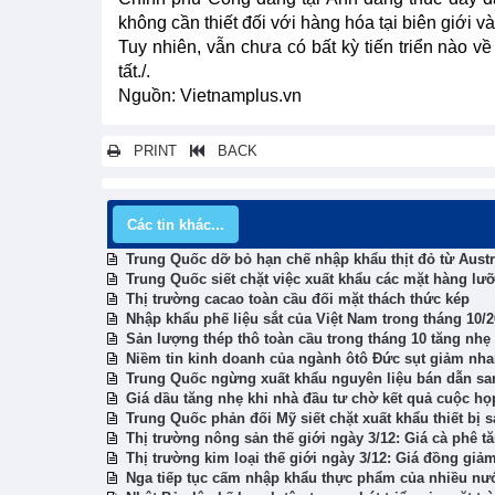
không cần thiết đối với hàng hóa tại biên giới 
Tuy nhiên, vẫn chưa có bất kỳ tiến triển nào 
tất./.
Nguồn: Vietnamplus.vn
PRINT
BACK
Các tin khác...
Trung Quốc dỡ bỏ hạn chế nhập khẩu thịt đỏ từ Austr
Trung Quốc siết chặt việc xuất khẩu các mặt hàng l
Thị trường cacao toàn cầu đối mặt thách thức kép
Nhập khẩu phế liệu sắt của Việt Nam trong tháng 10/2
Sản lượng thép thô toàn cầu trong tháng 10 tăng nhẹ
Niềm tin kinh doanh của ngành ôtô Đức sụt giảm nh
Trung Quốc ngừng xuất khẩu nguyên liệu bán dẫn s
Giá dầu tăng nhẹ khi nhà đầu tư chờ kết quả cuộc h
Trung Quốc phản đối Mỹ siết chặt xuất khẩu thiết bị 
Thị trường nông sản thế giới ngày 3/12: Giá cà phê t
Thị trường kim loại thế giới ngày 3/12: Giá đồng giả
Nga tiếp tục cấm nhập khẩu thực phẩm của nhiều nư