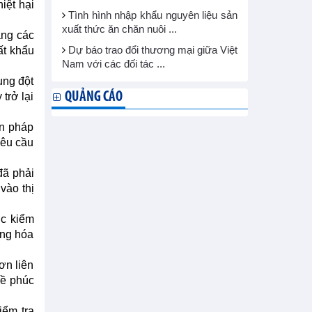
iệt hại
Tình hình nhập khẩu nguyên liệu sản
xuất thức ăn chăn nuôi ...
ăng các
ất khẩu
Dự báo trao đổi thương mại giữa Việt
Nam với các đối tác ...
ung đột
QUẢNG CÁO
trở lại
ện pháp
yêu cầu
đã phải
vào thị
ục kiểm
àng hóa
ơn liên
về phúc
iểm tra