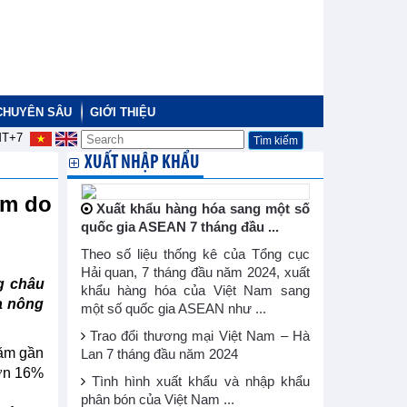
CHUYÊN SÂU
GIỚI THIỆU
T+7
XUẤT NHẬP KHẨU
ăm do
Xuất khẩu hàng hóa sang một số
quốc gia ASEAN 7 tháng đầu ...
Theo số liệu thống kê của Tổng cục
Hải quan, 7 tháng đầu năm 2024, xuất
ng châu
khẩu hàng hóa của Việt Nam sang
a nông
một số quốc gia ASEAN như ...
Trao đổi thương mại Việt Nam – Hà
năm gần
Lan 7 tháng đầu năm 2024
hơn 16%
Tình hình xuất khẩu và nhập khẩu
phân bón của Việt Nam ...