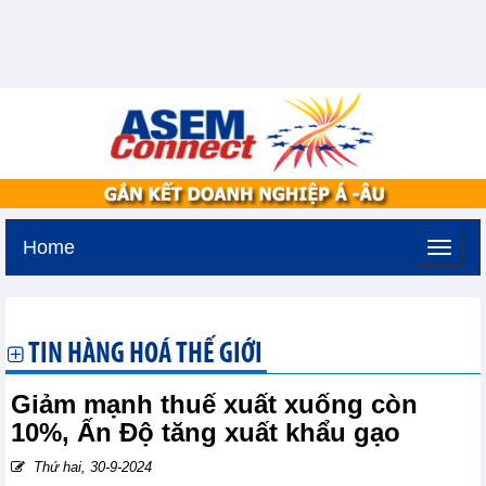
Home
Thứ bảy, 8-8-2026 -
6:9
GMT+7
TIN HÀNG HOÁ THẾ GIỚI
Giảm mạnh thuế xuất xuống còn
10%, Ấn Độ tăng xuất khẩu gạo
Thứ hai, 30-9-2024