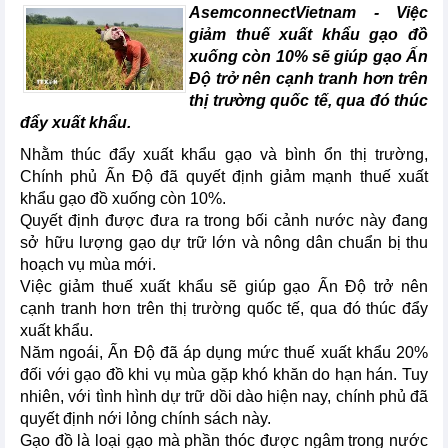
AsemconnectVietnam -
Việc
giảm thuế xuất khẩu gạo đồ
xuống còn 10% sẽ giúp gạo Ấn
Độ trở nên cạnh tranh hơn trên
thị trường quốc tế, qua đó thúc
đẩy xuất khẩu.
Nhằm thúc đẩy xuất khẩu gạo và bình ổn thị trường,
Chính phủ Ấn Độ đã quyết định giảm mạnh thuế xuất
khẩu gạo đồ xuống còn 10%.
Quyết định được đưa ra trong bối cảnh nước này đang
sở hữu lượng gạo dự trữ lớn và nông dân chuẩn bị thu
hoạch vụ mùa mới.
Việc giảm thuế xuất khẩu sẽ giúp gạo Ấn Độ trở nên
cạnh tranh hơn trên thị trường quốc tế, qua đó thúc đẩy
xuất khẩu.
Năm ngoái, Ấn Độ đã áp dụng mức thuế xuất khẩu 20%
đối với gạo đồ khi vụ mùa gặp khó khăn do hạn hán. Tuy
nhiên, với tình hình dự trữ dồi dào hiện nay, chính phủ đã
quyết định nới lỏng chính sách này.
Gạo đồ là loại gạo mà phần thóc được ngâm trong nước