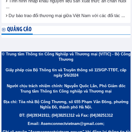
Tình hình nhập khẩu nguyên liệu sản xuất thức ăn chăn nuôi
...
Dự báo trao đổi thương mại giữa Việt Nam với các đối tác ...
QUẢNG CÁO
© Trung tâm Thông tin Công Nghiệp và Thương mại (VITIC) - Bộ Công
Thương
Giấy phép của Bộ Thông tin và Truyền thông số 115/GP-TTĐT, cấp
ngày 5/6/2024
Người chịu trách nhiệm chính: Nguyễn Quốc Lân, Phó Giám đốc
Trung tâm Thông tin Công nghiệp và Thương mại
Địa chỉ: Tòa nhà Bộ Công Thương, số 655 Phạm Văn Đồng, phường
Nghĩa Đô, thành phố Hà Nội.
ĐT: (04)39341911; (04)38251312 và Fax: (04)38251312
Email: Asemconnectvietnam@gmail.com;
Ghi rõ nguồn "Asemconnectvietnam.gov.vn" khi đăng lại thông tin từ