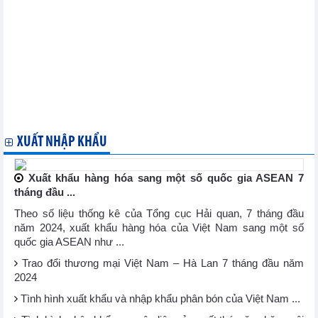
Xuất khẩu thép không gỉ của Trung Quốc trong tháng 8 tăng
Thị trường kim loại thế giới ngày 26/9: Giá quặng sắt tăng vọt
lên mức cao nhất trong hơn 3 tuần
Thị trường nông sản thế giới ngày 25/9: Giá đậu tương tăng lên
cao nhất 2 tháng, giá đường thô cao nhất 7 tháng
Xuất khẩu thép cây của Mỹ tăng trong tháng 7
Nhập khẩu thép của Việt Nam tăng 13,1% trong tháng 8
Nhập khẩu thép cuộn cán nguội của Thổ Nhĩ Kỳ giảm trong
tháng 7
XUẤT NHẬP KHẨU
Xuất khẩu hàng hóa sang một số quốc gia ASEAN 7
tháng đầu ...
Theo số liệu thống kê của Tổng cục Hải quan, 7 tháng đầu
năm 2024, xuất khẩu hàng hóa của Việt Nam sang một số
quốc gia ASEAN như ...
Trao đổi thương mại Việt Nam – Hà Lan 7 tháng đầu năm
2024
Tình hình xuất khẩu và nhập khẩu phân bón của Việt Nam ...