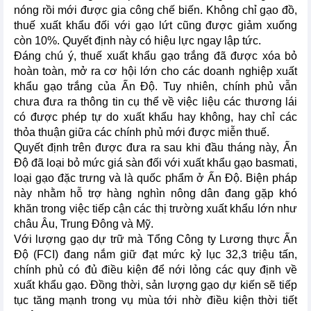
nóng rồi mới được gia công chế biến. Không chỉ gạo đồ,
thuế xuất khẩu đối với gạo lứt cũng được giảm xuống
còn 10%. Quyết định này có hiệu lực ngay lập tức.
Đáng chú ý, thuế xuất khẩu gạo trắng đã được xóa bỏ
hoàn toàn, mở ra cơ hội lớn cho các doanh nghiệp xuất
khẩu gạo trắng của Ấn Độ. Tuy nhiên, chính phủ vẫn
chưa đưa ra thông tin cụ thể về việc liệu các thương lái
có được phép tự do xuất khẩu hay không, hay chỉ các
thỏa thuận giữa các chính phủ mới được miễn thuế.
Quyết định trên được đưa ra sau khi đầu tháng này, Ấn
Độ đã loại bỏ mức giá sàn đối với xuất khẩu gạo basmati,
loại gạo đặc trưng và là quốc phẩm ở Ấn Độ. Biện pháp
này nhằm hỗ trợ hàng nghìn nông dân đang gặp khó
khăn trong việc tiếp cận các thị trường xuất khẩu lớn như
châu Âu, Trung Đông và Mỹ.
Với lượng gạo dự trữ mà Tổng Công ty Lương thực Ấn
Độ (FCI) đang nắm giữ đạt mức kỷ lục 32,3 triệu tấn,
chính phủ có đủ điều kiện để nới lỏng các quy định về
xuất khẩu gạo. Đồng thời, sản lượng gạo dự kiến sẽ tiếp
tục tăng mạnh trong vụ mùa tới nhờ điều kiện thời tiết