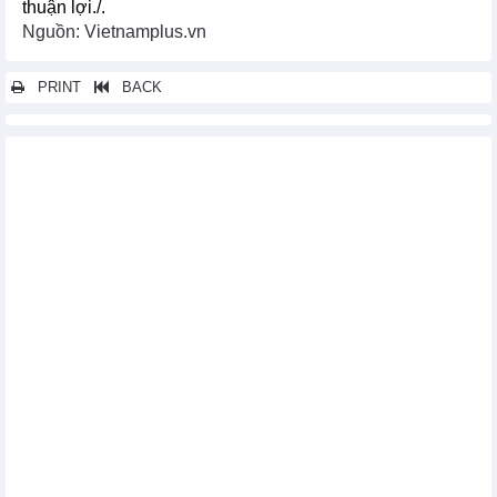
thuận lợi./.
Nguồn: Vietnamplus.vn
PRINT
BACK
Các tin khác...
Ấn Độ khẳng định không mua LNG từ dự án LNG Bắc Cực 2 của
Nga
Giá càphê Arabica phá thủng mốc kỷ lục 6.000 USD mỗi tấn
Nga chuyển hướng xuất khẩu dầu mỏ, sản phẩm dầu mỏ và
than đá
EU sẽ bỏ phiếu về thuế nhập khẩu xe điện của Trung Quốc vào
tuần tới
Triển vọng nguồn cung tăng “kìm chân” giá dầu
Algeria ấn định giá trần cà phê và biên độ lợi nhuận đối với nhà
nhập khẩu
Thị trường nông sản thế giới ngày 26/9: Giá cao su lập đỉnh
mới
Mỹ tái vận hành nhà máy điện hạt nhân để đáp ứng nhu cầu
điện ngày càng tăng
EIA: Mỹ cung cấp hơn 16% tổng lượng nhiên liệu xuất khẩu trên
toàn cầu