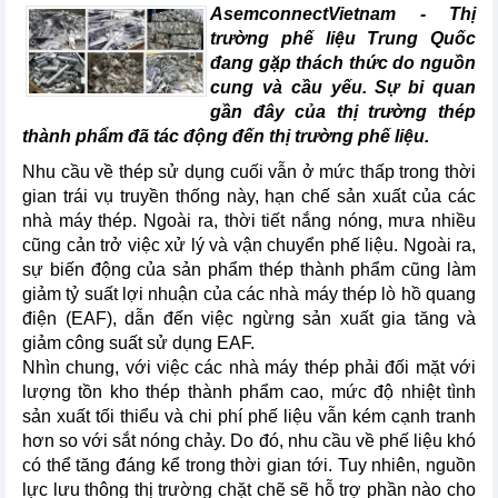
AsemconnectVietnam -
Thị
trường phế liệu Trung Quốc
đang gặp thách thức do nguồn
cung và cầu yếu. Sự bi quan
gần đây của thị trường thép
thành phẩm đã tác động đến thị trường phế liệu.
Nhu cầu về thép sử dụng cuối vẫn ở mức thấp trong thời
gian trái vụ truyền thống này, hạn chế sản xuất của các
nhà máy thép. Ngoài ra, thời tiết nắng nóng, mưa nhiều
cũng cản trở việc xử lý và vận chuyển phế liệu. Ngoài ra,
sự biến động của sản phẩm thép thành phẩm cũng làm
giảm tỷ suất lợi nhuận của các nhà máy thép lò hồ quang
điện (EAF), dẫn đến việc ngừng sản xuất gia tăng và
giảm công suất sử dụng EAF.
Nhìn chung, với việc các nhà máy thép phải đối mặt với
lượng tồn kho thép thành phẩm cao, mức độ nhiệt tình
sản xuất tối thiểu và chi phí phế liệu vẫn kém cạnh tranh
hơn so với sắt nóng chảy. Do đó, nhu cầu về phế liệu khó
có thể tăng đáng kể trong thời gian tới. Tuy nhiên, nguồn
lực lưu thông thị trường chặt chẽ sẽ hỗ trợ phần nào cho