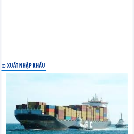
Thị trường kim loại thế giới ngày 16/7: Giá nhôm thấp nhất
trong 3 tháng
Nhập khẩu HDG của Đài Loan tăng trong tháng 6
Giá gạo xuất khẩu của Việt Nam giảm xuống mức thấp nhất một
năm qua
Goldman Sachs duy trì dự báo giá quặng sắt
Mỹ cường tăng xuất khẩu nông sản và thực phẩm sang Cuba
IEA tìm cách thiết lập các cơ chế ổn định giá khí đốt
Thị trường phôi thép toàn cầu vẫn ảm đạm trong bối cảnh tâm
lý yếu kém
Thị trường phế liệu sắt toàn cầu có xu hướng trái chiều
XUẤT NHẬP KHẨU