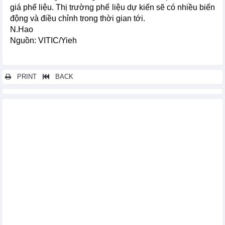
giá phế liệu. Thị trường phế liệu dự kiến sẽ có nhiều biến
động và điều chỉnh trong thời gian tới.
N.Hao
Nguồn: VITIC/Yieh
PRINT
BACK
Các tin khác...
Xuất khẩu sản phẩm thép của Trung Quốc tăng trong nửa đầu
năm
Trung Quốc: Cầu lông tăng giá đột biến, cung không đủ cầu
Trung Quốc: Kim ngạch giao dịch carbon đạt 3,7 tỷ USD sau 3
năm
Xuất nhập khẩu thép của Việt Nam giảm trong tháng 6
Thị trường nông sản thế giới ngày 16/7: Giá ca cao tăng do
nguồn cung khan hiếm
Giá cước vận chuyển hàng qua đường biển chưa có dấu hiệu
hạ nhiệt
Ngành công nghiệp ôtô châu Âu đứng ở ngưỡng cửa thay đổi