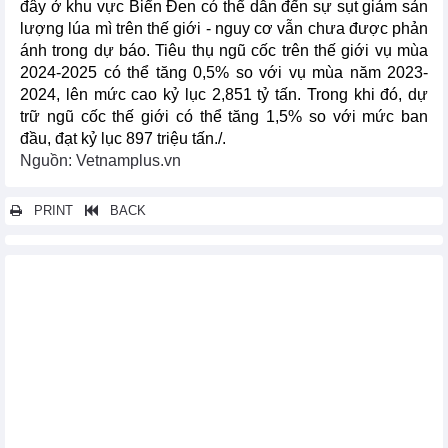
đây ở khu vực Biển Đen có thể dẫn đến sự sụt giảm sản
lượng lúa mì trên thế giới - nguy cơ vẫn chưa được phản
ánh trong dự báo. Tiêu thụ ngũ cốc trên thế giới vụ mùa
2024-2025 có thể tăng 0,5% so với vụ mùa năm 2023-
2024, lên mức cao kỷ lục 2,851 tỷ tấn. Trong khi đó, dự
trữ ngũ cốc thế giới có thể tăng 1,5% so với mức ban
đầu, đạt kỷ lục 897 triệu tấn./.
Nguồn: Vetnamplus.vn
PRINT
BACK
Các tin khác...
OPEC+ có kế hoạch khôi phục sản lượng dầu để cân bằng cung
cầu
Litva hạn chế nhập khẩu nông sản từ Nga và Belarus
Cường quốc xuất khẩu nông sản đối mặt hạn hán nghiêm trọng
Thị trường nông sản thế giới ngày 7/6: Giá lúa mì giảm phiên
thứ 7 liên tiếp
Thị trường kim loại thế giới ngày 7/6: Giá vàng cao nhất 2 tuần
Thị trường nông sản thế giới ngày 6/6: Giá đường cao nhất 3