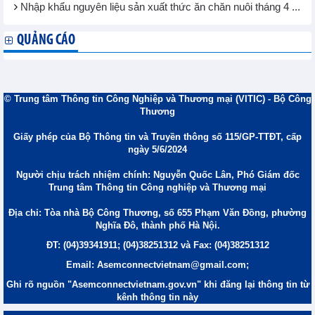
Nhập khẩu nguyên liệu sản xuất thức ăn chăn nuôi tháng 4 ...
QUẢNG CÁO
© Trung tâm Thông tin Công Nghiệp và Thương mại (VITIC) - Bộ Công
Thương
Giấy phép của Bộ Thông tin và Truyền thông số 115/GP-TTĐT, cấp
ngày 5/6/2024
Người chịu trách nhiệm chính: Nguyễn Quốc Lân, Phó Giám đốc
Trung tâm Thông tin Công nghiệp và Thương mại
Địa chỉ: Tòa nhà Bộ Công Thương, số 655 Phạm Văn Đồng, phường
Nghĩa Đô, thành phố Hà Nội.
ĐT: (04)39341911; (04)38251312 và Fax: (04)38251312
Email: Asemconnectvietnam@gmail.com;
Ghi rõ nguồn "Asemconnectvietnam.gov.vn" khi đăng lại thông tin từ
kênh thông tin này