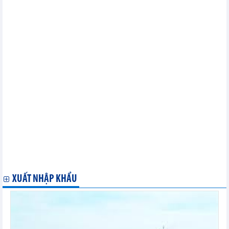
tuần
Thách thức lớn đối với ngành kim cương thế giới
Mỹ có thể đẩy nhanh tốc độ bổ sung Kho dự trữ dầu mỏ Chiến
lược
Thị trường kim loại thế giới ngày 6/6: Giá đồng thấp nhất 1
tháng
Thị trường năng lượng thế giới ngày 6/6: Giá gas tiếp tục tăng
do sản lượng hàng ngày giảm
Giá HRC của Trung Quốc giảm trong tháng 6
Thị trường thép và nguyên liệu sản xuất thép Trung Quốc ngày
5/6: Giá quặng sắt chạm mức thấp nhất 7 tuần do nhu cầu thép từ
Trung Quốc yếu
OPEC+ thống nhất gia hạn cắt giảm sản lượng đến hết năm
2025
Thị trường ngũ cốc ngày 3/6: Giá lúa mì tăng 1%, giá đậu tương
chạm mức thấp nhất trong một tháng
Gia hạn các đợt cắt giảm sản lượng dầu đến năm 2025 - Vụ "đặt
cược" của OPEC+
XUẤT NHẬP KHẨU