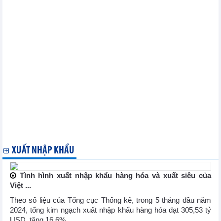
Thị trường năng lượng thế giới ngày 6/6: Giá gas tiếp tục tăng
do sản lượng hàng ngày giảm
Thị trường thép và nguyên liệu sản xuất thép Trung Quốc ngày
5/6: Giá quặng sắt chạm mức thấp nhất 7 tuần do nhu cầu thép từ
Trung Quốc yếu
OPEC+ thống nhất gia hạn cắt giảm sản lượng đến hết năm
2025
Thị trường ngũ cốc ngày 3/6: Giá lúa mì tăng 1%, giá đậu tương
chạm mức thấp nhất trong một tháng
Gia hạn các đợt cắt giảm sản lượng dầu đến năm 2025 - Vụ "đặt
cược" của OPEC+
Thị trường nông sản thế giới ngày 4/6: Giá đậu tương chạm
mức thấp nhất trong 1 tháng
Thị trường thép và nguyên liệu sản xuất thép Trung Quốc ngày
4/6: Giá quặng sắt gần mức thấp nhất trong 7 tuần
XUẤT NHẬP KHẨU
Tình hình xuất nhập khẩu hàng hóa và xuất siêu của
Việt ...
Theo số liệu của Tổng cục Thống kê, trong 5 tháng đầu năm
2024, tổng kim ngạch xuất nhập khẩu hàng hóa đạt 305,53 tỷ
USD, tăng 16,6% ...