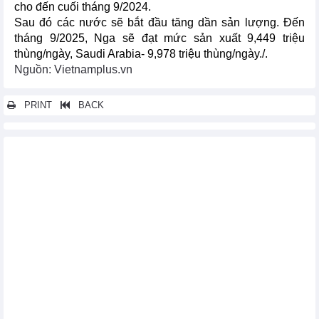
cho đến cuối tháng 9/2024.
Sau đó các nước sẽ bắt đầu tăng dần sản lượng. Đến
tháng 9/2025, Nga sẽ đạt mức sản xuất 9,449 triệu
thùng/ngày, Saudi Arabia- 9,978 triệu thùng/ngày./.
Nguồn: Vietnamplus.vn
PRINT
BACK
Các tin khác...
Litva hạn chế nhập khẩu nông sản từ Nga và Belarus
Cường quốc xuất khẩu nông sản đối mặt hạn hán nghiêm trọng
Thị trường nông sản thế giới ngày 7/6: Giá lúa mì giảm phiên
thứ 7 liên tiếp
Thị trường kim loại thế giới ngày 7/6: Giá vàng cao nhất 2 tuần
Thị trường nông sản thế giới ngày 6/6: Giá đường cao nhất 3
tuần
Thách thức lớn đối với ngành kim cương thế giới
Mỹ có thể đẩy nhanh tốc độ bổ sung Kho dự trữ dầu mỏ Chiến
lược
Thị trường kim loại thế giới ngày 6/6: Giá đồng thấp nhất 1
tháng