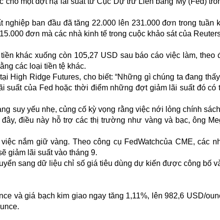
ợc cho một đợt hạ lãi suất từ Cục Dự trữ Liên bang Mỹ (Fed) tr
t nghiệp ban đầu đã tăng 22.000 lên 231.000 đơn trong tuần k
15.000 đơn mà các nhà kinh tế trong cuộc khảo sát của Reuter
iền khác xuống còn 105,27 USD sau báo cáo việc làm, theo 
ng các loại tiền tệ khác.
ại High Ridge Futures, cho biết: “Những gì chúng ta đang thấy
i suất của Fed hoặc thời điểm những đợt giảm lãi suất đó có 
ang suy yếu nhẹ, củng cố kỳ vọng rằng việc nới lỏng chính sách 
đây, điều này hỗ trợ các thị trường như vàng và bạc, ông Me
ủa việc nắm giữ vàng. Theo công cụ FedWatchcủa CME, các n
 giảm lãi suất vào tháng 9.
yển sang dữ liệu chỉ số giá tiêu dùng dự kiến được công bố v
nce và giá bạch kim giao ngay tăng 1,11%, lên 982,6 USD/oun
ounce.