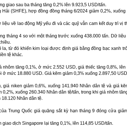
ng giao sau ba tháng tăng 0,2% lên 9.923,5 USD/tấn.
ng Hải (SHFE), hợp đồng đồng tháng 6/2024 giảm 0,2%, xuống
iệu về lao động Mỹ yếu đi và các quỹ vẫn cam kết duy trì vị t
 tháng 4 so với một tháng trước xuống 438.000 tấn. Dữ liệu 
chiều.
ô la, từ đó khiến kim loại được định giá bằng đồng bạc xanh tr
iền tệ khác.
iá nhôm tăng 0,1%, ở mức 2.552 USD, giá thiếc tăng 0,8%, lên
đổi ở mức 18.880 USD. Giá kẽm giảm 0,3% xuống 2.897,50 USD
, giá niken giảm 0,6%, xuống 141.940 Nhân dân tệ và giá k
 0,2%, xuống 260.340 Nhân dân tệ/tấn, trong khi giá nhôm tăn
n 18.120 Nhân dân tệ.
của Trung Quốc giá quặng sắt kỳ hạn tháng 9 đóng cửa giả
n giao dịch Singapore lại tăng 0,1%, lên 114,85 USD/tấn.