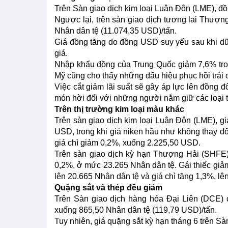
Trên Sàn giao dịch kim loại Luân Đôn (LME), đồ
Ngược lại, trên sàn giao dịch tương lai Thượ
Nhân dân tệ (11.074,35 USD)/tấn.
Giá đồng tăng do đồng USD suy yếu sau khi dữ l
giá.
Nhập khẩu đồng của Trung Quốc giảm 7,6% trong
Mỹ cũng cho thấy những dấu hiệu phục hồi trái 
Việc cắt giảm lãi suất sẽ gây áp lực lên đồng đ
món hời đối với những người nắm giữ các loại t
Trên thị trường kim loại màu khác
Trên sàn giao dịch kim loại Luân Đôn (LME), g
USD, trong khi giá niken hầu như không thay 
giá chì giảm 0,2%, xuống 2.225,50 USD.
Trên sàn giao dịch kỳ hạn Thượng Hải (SHFE)
0,2%, ở mức 23.265 Nhân dân tệ. Gái thiếc giảm
lên 20.665 Nhân dân tệ và giá chì tăng 1,3%, lê
Quặng sắt và thép đều giảm
Trên Sàn giao dịch hàng hóa Đại Liên (DCE) 
xuống 865,50 Nhân dân tệ (119,79 USD)/tấn.
Tuy nhiên, giá quặng sắt kỳ hạn tháng 6 trên Sà