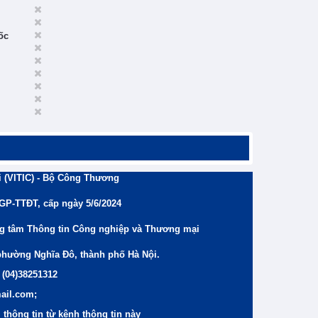
ốc
 (VITIC) - Bộ Công Thương
/GP-TTĐT, cấp ngày 5/6/2024
ng tâm Thông tin Công nghiệp và Thương mại
phường Nghĩa Đô, thành phố Hà Nội.
 (04)38251312
ail.com;
thông tin từ kênh thông tin này