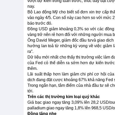
vượt dự kiến trong tuần trước, thúc đẩy đặt cư
nay.
Bộ Lao động Mỹ cho biết số đơn xin trợ cấp thấ
vào ngày 4/5. Con số này cao hơn so với mức 2
báo trước đó.
Đồng USD giảm khoảng 0,3% so với các đồng t
vàng trở nên rẻ hơn đối với những người mua bằ
Ông David Meger, giám đốc đầu tưvà giao dịch t
hưởng lan toả từ những kỳ vọng về việc giảm lã
ra”.
Dữ liệu mới nhất cho thấy thị trường việc làm đ
của Fed có thể diễn ra sớm hơn dự kiến trước 
thêm.
Lãi suất thấp hơn làm giảm chi phí cơ hội c
dịch đang đặt cược khoảng 67% khả năng Fed sẽ
Trong ngắn hạn, tâm điểm của nhà đầu tư sẽ chu
tới.
Trên các thị trường kim loại quý khác
Giá bạc giao ngay tăng 3,09% lên 28,2 USD/ou
palladium giao ngay tăng 1,8% lên 968,5 USD/
Đồng tăng nhẹ