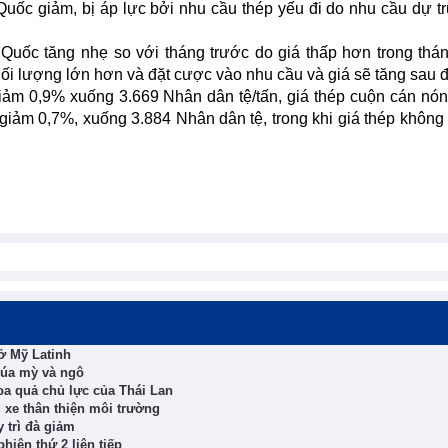
Quốc giảm, bị áp lực bởi nhu cầu thép yếu đi do nhu cầu dự t
Quốc tăng nhẹ so với tháng trước do giá thấp hơn trong thá
ối lượng lớn hơn và đặt cược vào nhu cầu và giá sẽ tăng sau đ
giảm 0,9% xuống 3.669 Nhân dân tệ/tấn, giá thép cuộn cán nó
giảm 0,7%, xuống 3.884 Nhân dân tệ, trong khi giá thép không 
ở Mỹ Latinh
lúa mỳ và ngô
a quả chủ lực của Thái Lan
 xe thân thiện môi trường
 trì đà giảm
hiên thứ 2 liên tiếp