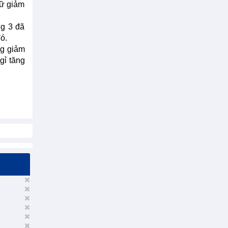
rữ giảm
ng 3 đã
ó.
ng giảm
gỉ tăng