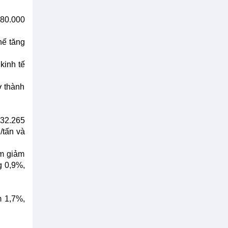
 80.000
hế tăng
kinh tế
ở thành
 32.265
/tấn và
ẽm giảm
g 0,9%,
m 1,7%,