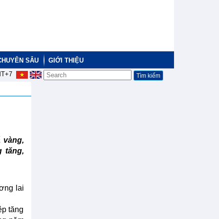
CHUYÊN SÂU
GIỚI THIỆU
T+7
 vàng,
g tăng,
ơng lai
ệp tăng