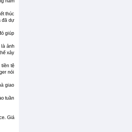
ong năm
ết thúc
s đã dự
đó giúp
 là ảnh
thể xảy
tiền tệ
ger nói
hà giao
ào tuần
ce. Giá