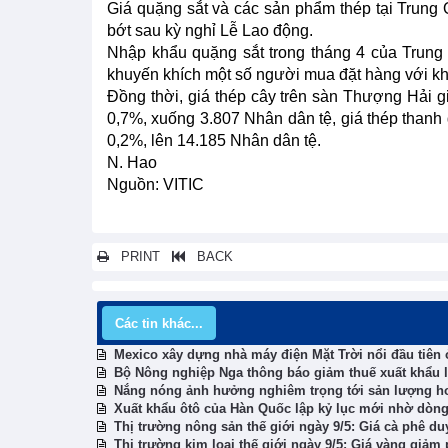
Giá quặng sắt và các sản phẩm thép tại Trung 
bớt sau kỳ nghỉ Lễ Lao động.
Nhập khẩu quặng sắt trong tháng 4 của Trung 
khuyến khích một số người mua đặt hàng với kh
Đồng thời, giá thép cây trên sàn Thượng Hải 
0,7%, xuống 3.807 Nhân dân tệ, giá thép thanh 
0,2%, lên 14.185 Nhân dân tệ.
N. Hao
Nguồn: VITIC
PRINT
BACK
Các tin khác...
Mexico xây dựng nhà máy điện Mặt Trời nổi đầu tiên 
Bộ Nông nghiệp Nga thông báo giảm thuế xuất khẩu 
Nắng nóng ảnh hưởng nghiêm trọng tới sản lượng ho
Xuất khẩu ôtô của Hàn Quốc lập kỷ lục mới nhờ dòng
Thị trường nông sản thế giới ngày 9/5: Giá cà phê duy
Thị trường kim loại thế giới ngày 9/5: Giá vàng giảm p