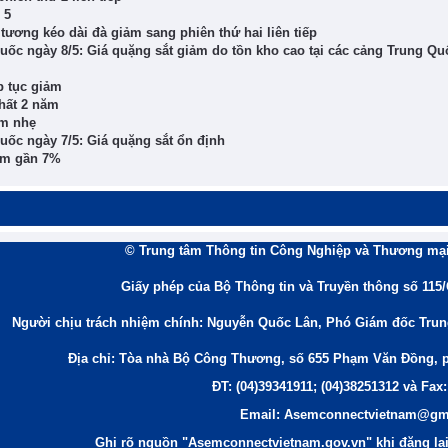
 5
 tương kéo dài đà giảm sang phiên thứ hai liên tiếp
Quốc ngày 8/5: Giá quặng sắt giảm do tồn kho cao tại các cảng Trung Qu
p tục giảm
nhất 2 năm
ảm nhẹ
Quốc ngày 7/5: Giá quặng sắt ổn định
iảm gần 7%
© Trung tâm Thông tin Công Nghiệp và Thương mại
Giấy phép của Bộ Thông tin và Truyền thông số 115
Người chịu trách nhiệm chính: Nguyễn Quốc Lân, Phó Giám đốc Tru
Địa chỉ: Tòa nhà Bộ Công Thương, số 655 Phạm Văn Đồng, 
ĐT: (04)39341911; (04)38251312 và Fax:
Email: Asemconnectvietnam@gm
Ghi rõ nguồn "Asemconnectvietnam.gov.vn" khi đăng lại 